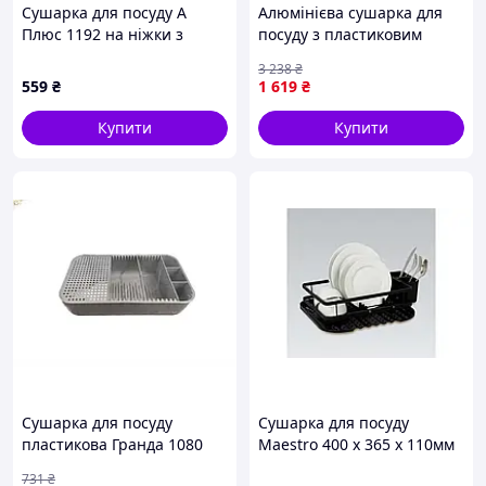
Сушарка для посуду А
Алюмінієва сушарка для
Плюс 1192 на ніжки з
посуду з пластиковим
гумою 8819H2M57
піддоном 47x29x13 см
3 238
₴
модель HP-46-9-A
559
₴
1 619
₴
Купити
Купити
Сушарка для посуду
Сушарка для посуду
пластикова Гранда 1080
Maestro 400 x 365 x 110мм
кремова для сушіння
(MR-1024)
731
₴