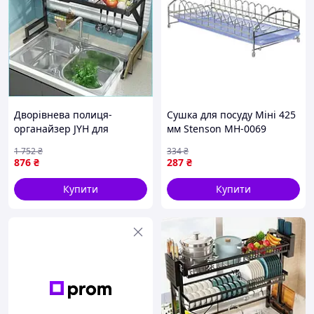
Дворівнева полиця-
Сушка для посуду Міні 425
органайзер JYH для
мм Stenson MH-0069
сушіння посуду над
3822348
1 752
₴
334
₴
раковиною чорного
876
₴
287
₴
кольору 65 см
Купити
Купити