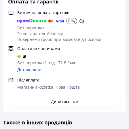
Оплата та гарантії
Безпечна оплата карткою
Без переплат
Prom гарантує безпеку
Повернемо гроші при відмові від посилки
Особливості:
Оплатити частинами
Сушилка вміщає великий об’єм посуду, що
дозволяє швидко висушити велику кількість
Без переплат*, від 172 ₴ / міс.
тарілок, не займаючи багато місця.
Детальніше
Сушилка міцна, довга, проста в догляді,
має гарний зовнішній вигляд і надійну
Післяплата
конструкцію.
Магазини Rozetka, Нова Пошта
Конструкцію суші дуже функціональна,
забезпечує легкість і простоту в чистці,
Дивитись все
зручності у використанні.
Матеріал: Нержавіюча сталь
Приховування: Мармур
Вишукана піддона: Так
Схоже в інших продавців
Піддон: Пластик