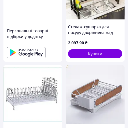
Стелаж-сушарка для
Персональні товарні
посуду дворівнева над
підбірки у додатку
раковиною / Сушарка для
2 097
.90
₴
посуду / Органайзер для
посуду Чорний
Купити