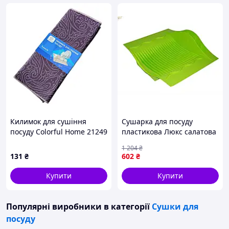
Килимок для сушіння
Сушарка для посуду
посуду Colorful Home 21249
пластикова Люкс салатова
38х50 см фіолетовий
для кухні та їдальні,
1 204
₴
швидке сушіння посуду
131
₴
602
₴
Купити
Купити
Популярні виробники
в категорії
Сушки для
посуду