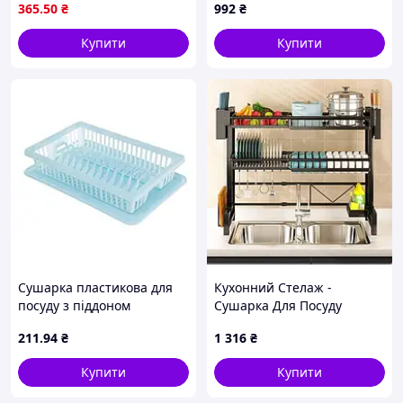
посуду та кухонного
365
.50
₴
992
₴
приладдя
Купити
Купити
Сушарка пластикова для
Кухонний Стелаж -
посуду з піддоном
Сушарка Для Посуду
43х29х8см (13тар)
Органайзер kitchenware
211
.94
₴
1 316
₴
(блакитна)ТМ R-PLASTIC
Купити
Купити