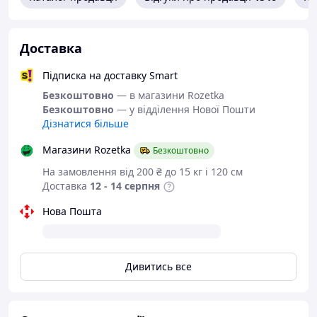
На метал наносило мармурове покриття
чорного чи білого кольору.
Довжина-56 см
Доставка
Висота- 41 см
Підписка на доставку Smart
Ширина- 27 см
Безкоштовно
— в магазини Rozetka
Безкоштовно
— у відділення Нової Пошти
Дізнатися більше
Магазини Rozetka
Безкоштовно
На замовлення від 200 ₴ до 15 кг і 120 см
Доставка
12 - 14 серпня
Нова Пошта
Дивитись все