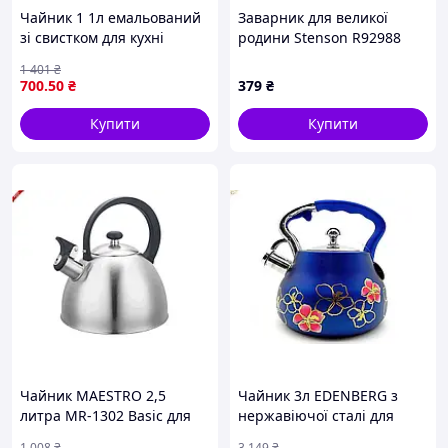
Чайник 1 1л емальований
Заварник для великої
зі свистком для кухні
родини Stenson R92988
чорний з квітами для
скло та метал 87H15A152
1 401
₴
газових індукційних плит
700
.50
₴
379
₴
Купити
Купити
Чайник MAESTRO 2,5
Чайник 3л EDENBERG з
литра MR-1302 Basic для
нержавіючої сталі для
приготовления горячих
приготування напоїв
1 008
₴
3 149
₴