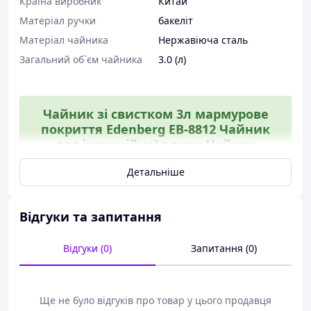
Країна виробник
Китай
Матеріал ручки
бакеліт
Матеріал чайника
Нержавіюча сталь
Загальний об`єм чайника
3.0 (л)
Чайник зі свистком 3л мармурове
покриття Edenberg EB-8812 Чайник
для індукційної плити Чайник
газовий топ якість
Детальніше
Дзвоніть/пишіть в будь-який час, наш
менеджер відповість на всі питання!)
Відгуки та запитання
Гарантія обміну повернення.
Відгуки (0)
Запитання (0)
Це унікальний і зручний у використанні чайник
від фірми Edenberg. Він готовий зустріти Вас
щоранку, в обід і ввечері - чайник допоможе за
лічені хвилини приготувати ароматний чай або
Ще не було відгуків про товар у цього продавця
каву. Виріб виготовлено з високоякісного та