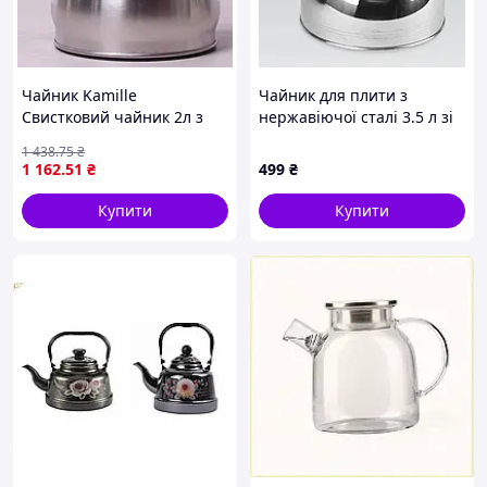
Чайник Kamille
Чайник для плити з
Свистковий чайник 2л з
нержавіючої сталі 3.5 л зі
нержавіючої сталі зі
свистком Edenberg
1 438
.75
₴
свистком
коричнева ручка EB-3559
1 162
.51
₴
499
₴
Купити
Купити