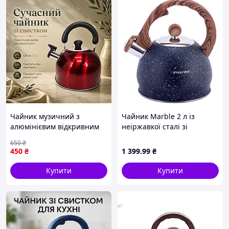
Обмін або повернення товару належної якості
Согласно Закону Украины "О защите прав
потребителей", Вы можете вернуть или обменять
купленный Вами товар в течении 14 дней.
1. Приобретенный вами товар не должен быть в
использовании и иметь следов эксплуатации.
2. Все бирки, пломбы, упаковка, заводские маркировки,
комплектность и документы должны быть в наличии.
3. В случае поломки или выхода из строя товара, его
обмен или возврат может осуществиться только после
экспертного заключения сервисного центра, о том что
Чайник музичний з
Чайник Marble 2 л із
эксплуатационные характеристики и условия небыли
алюмінієвим відкривним
неіржавкої сталі зі
нарушены.
свистком і рухомою
свистком чорний мармур
650
₴
ручкою, Зручні чайники з
Kamille DP112956 D10-2026
450
₴
1 399
.99
₴
багаторівневим дном на
всі типи плит
Купити
Купити