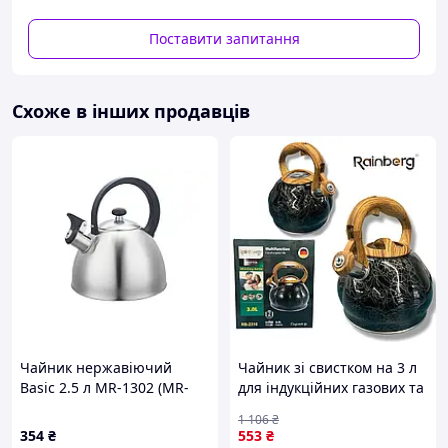
безпечного для здоров'я матеріалу, який не буде
впливати на смак води.
Поставити запитання
З цієї серії є 3 кольори чайника: Чорний,
Білий, Сірий
Схоже в інших продавців
Чайник нержавіючий
Чайник зі свистком на 3 л
Basic 2.5 л MR-1302 (MR-
для індукційних газових та
1302)
електричних плит Jeremy
1 106
₴
354
₴
553
₴