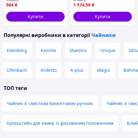
напитков и настоек
фіолетовий з квітами
504
₴
1 574
.50
₴
Купити
Купити
Популярні виробники
в категорії
Чайники
Edenberg
Kamille
Maestro
Unique
Idili
Ofenbach
Ardesto
A-plus
Magio
Bohma
ТОП теги
Чайник зі свистком бакелітовою ручкою
Чайник зі сви
Кронштейн для камер із фіксованим положенням
Біли