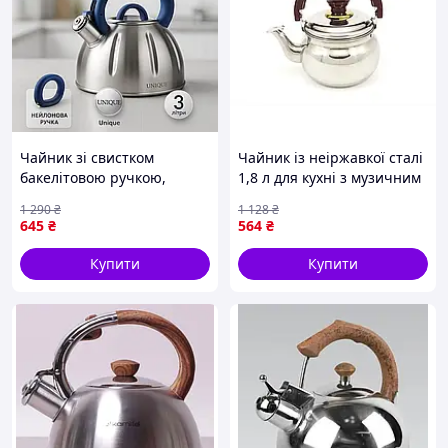
Чайник зі свистком
Чайник із неіржавкої сталі
бакелітовою ручкою,
1,8 л для кухні з музичним
Чайники зі свистком
свистком стильний і
1 290
₴
1 128
₴
заварювальні чайники,
легкий
645
₴
564
₴
Гарний чайник для плит
UH-74
Купити
Купити