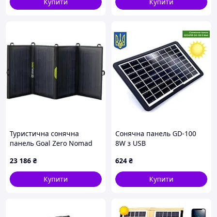
Купити
Купити
Країна виробництва
Китай
Пікова потужність, Вт
260
Номінальний струм, А
8,49
Номінальна напруга , В
30,63
ККД фотомодуля
15,9%
Вага, кг
18,2
Розмір, мм
1650x991x40
Гарантія на продукт, років
10
Тип модуля
Полікристалічний кремній
Туристична сонячна
Сонячна панель GD-100
панель Goal Zero Nomad
8W з USB
50
23 186
₴
624
₴
Купити
Купити