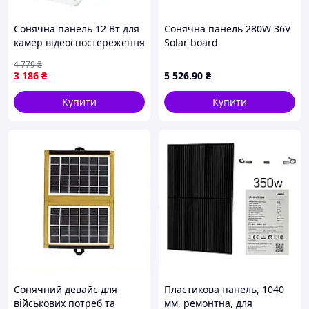
Сонячна панель 12 Вт для
Сонячна панель 280W 36V
камер відеоспостереження
Solar board
IP65 автономне легке
4 779
₴
встановлення компактна
3 186
₴
5 526
.90
₴
FLAME
Купити
Купити
Сонячний девайс для
Пластикова панель, 1040
військових потреб та
мм, ремонтна, для