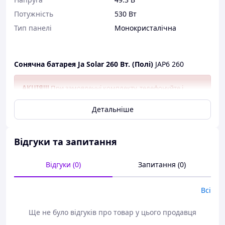
Потужність
530 Вт
Тип панелі
Монокристалічна
Сонячна батарея Ja Solar 260 Вт. (Полі)
JAP6 260
АКЦІЯ!!!
При замовленні комплекту, телефонуйте і
дізнавайтеся свою знижку!
Детальніше
Сонячна панель JAP6 260
одна з найкращих сонячних
Відгуки та запитання
панелей на ринку України, які мають краще
співвідношення ціни і качаества.
Відгуки (0)
Запитання (0)
переваги:
Приблизно 4% -на перевага по потужності за м2
Всі
Висока ефективність перетворення, більш
висока ємність і потужність на одиницю площі.
Ще не було відгуків про товар у цього продавця