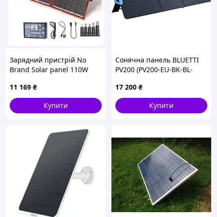
Зарядний пристрій No
Сонячна панель BLUETTI
Brand Solar panel 110W
PV200 (PV200-EU-BK-BL-
2xUSB Type-C 20В
SPFEU)
11 169
₴
17 200
₴
(1869760674) 898B8H99E5
Купити
Купити