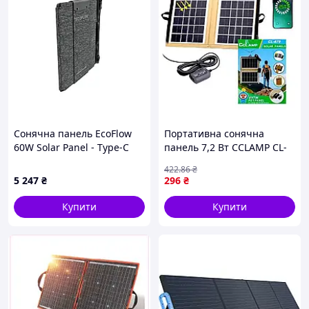
Сонячна панель EcoFlow
Портативна сонячна
60W Solar Panel - Type-C
панель 7,2 Вт CCLAMP CL-
670, Коричневий /
422
.86
₴
Сонячна станція для
5 247
₴
296
₴
заряджання телефону
Купити
Купити