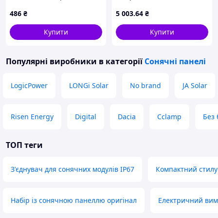
походів 1.3 Ампер,
сервісної заміни, для
486
₴
5 003
.64
₴
E6114C15
електротранспорту, Китай
Купити
Купити
Популярні виробники
в категорії
Сонячні панелі
LogicPower
LONGi Solar
No brand
JA Solar
Risen Energy
Digital
Dacia
Cclamp
Без
ТОП теги
З'єднувач для сонячних модулів IP67
Компактний стилу
Набір із сонячною панеллю оригінал
Електричний вим