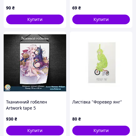
90
₴
69
₴
Купити
Купити
Тканинний гобелен
Листівка "Форевер янг"
Artwork tape 5
930
₴
80
₴
Купити
Купити