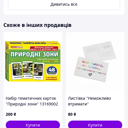
Дивитись все
Схоже в інших продавців
Набір тематичних карток
Листівка "Неможливо
"Природні зони" 13169002
втримати"
для дітей 4-6 років
200
₴
80
₴
Купити
Купити