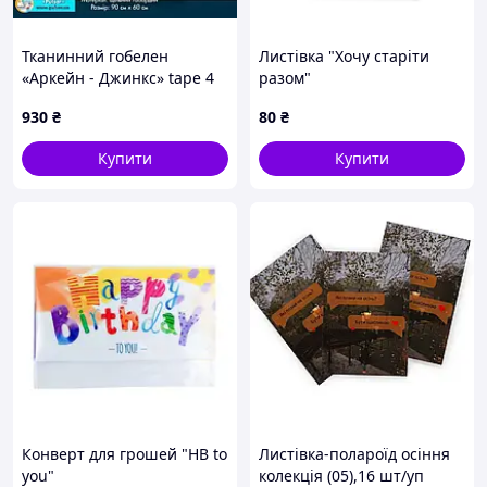
Тканинний гобелен
Листівка "Хочу старіти
«Аркейн - Джинкс» tape 4
разом"
930
₴
80
₴
Купити
Купити
Конверт для грошей "HB to
Листівка-полароїд осіння
you"
колекція (05),16 шт/уп