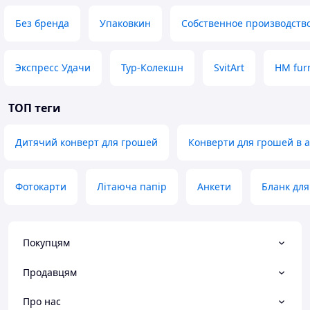
Без бренда
Упаковкин
Собственное производств
Экспресс Удачи
Тур-Колекшн
SvitArt
HM fur
ТОП теги
Дитячий конверт для грошей
Конверти для грошей в 
Фотокарти
Літаюча папір
Анкети
Бланк дл
Покупцям
Продавцям
Про нас