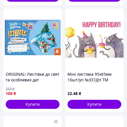
ORIGINAL! Листівки до свят
Міні листівка 95х65мм
та особливих дат
10шт/уп №337ДН ТМ
"Новорічна казка" 1555001
УПАКОВКИН
222
₴
з інструкцією - Якість!
100
₴
22
.48
₴
Гарантія! MegaTorg.com.ua
Купити
Купити