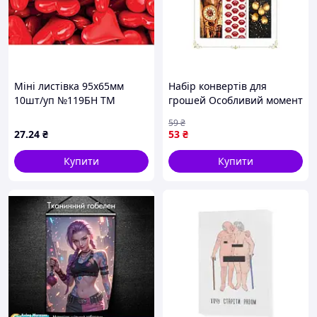
Міні листівка 95х65мм
Набір конвертів для
10шт/уп №119БН ТМ
грошей Особливий момент
УПАКОВКИН
мікс (6шт/уп) ТМ Upakovkin
59
₴
27
.24
₴
53
₴
Купити
Купити