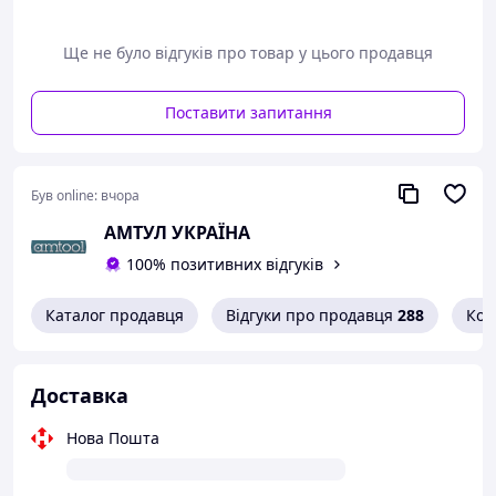
инновационных разработок
Насос может использоваться как в сервисных
мастерских, так и на производстве
Ще не було відгуків про товар у цього продавця
ВНИМАНИЕ!
Не используйте насосы для
перекачки легко воспламеняющихся и
Поставити запитання
коррозионно-активных жидкостей
Технические характеристики:
Производительность: 0,3 л за оборот
Був online:
вчора
Телескопическая трубка: 1000 мм
Габаритні розміри: 340 x 160 x 120 мм
АМТУЛ УКРАЇНА
Вага: 4,8 кг
100% позитивних відгуків
Вироблено компанією Eurolube (Швеція)
Каталог продавця
Відгуки про продавця
288
Кон
Доставка
Нова Пошта