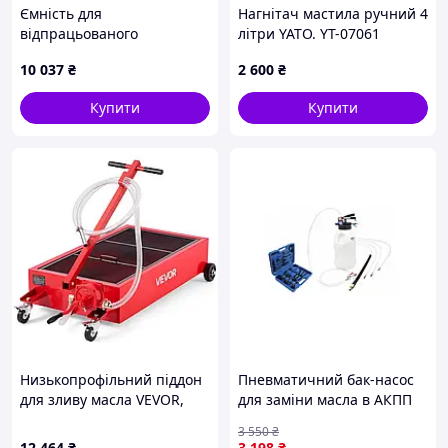
Ємність для
Нагнітач мастила ручний 4
відпрацьованого
літри YATO. YT-07061
моторного масла VEVOR
10 037
₴
2 600
₴
об'ємом 75 л,
масловідсмоктувач з
Купити
Купити
пневматичним клапаном,
злив рідкого палива,
Низькопрофільний піддон
Пневматичний бак-насос
для зливу масла VEVOR,
для заміни масла в АКПП
75,7 л, з ручним насосом,
10 л з 13 адаптерами для
3 550
₴
шлангом 2,2 м та Т-
автоматичних коробок
12 464
₴
3 198
₴