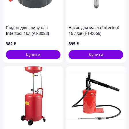
Піддон для зливу олії
Насос для масла Intertool
Intertool 16л (AT-3083)
16 л/хв (HT-0066)
382
₴
895
₴
Купити
Купити