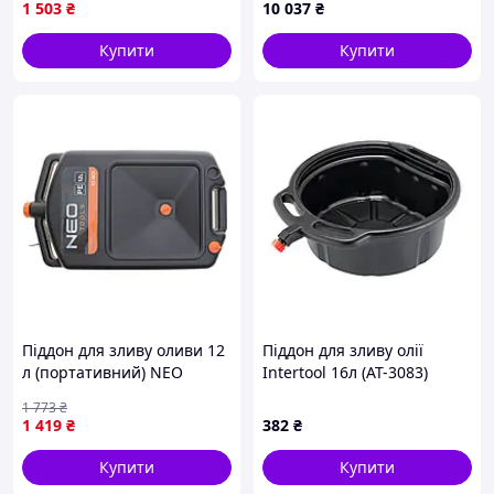
1 503
₴
10 037
₴
через щуп 32T8_V1
масловідсмоктувач з
пневматичним клапаном,
Купити
Купити
злив рідкого палива,
Піддон для зливу оливи 12
Піддон для зливу олії
л (портативний) NEO
Intertool 16л (AT-3083)
TOOLS
1 773
₴
1 419
₴
382
₴
Купити
Купити