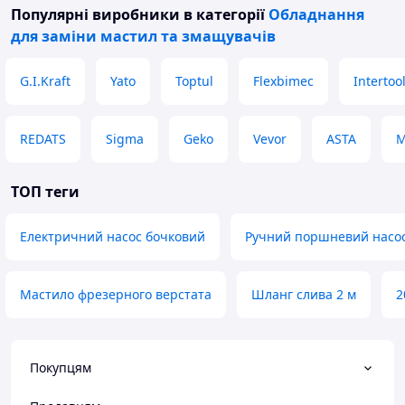
Популярні виробники
в категорії
Обладнання
для заміни мастил та змащувачів
G.I.Kraft
Yato
Toptul
Flexbimec
Intertoo
REDATS
Sigma
Geko
Vevor
ASTA
M
ТОП теги
Електричний насос бочковий
Ручний поршневий насо
Мастило фрезерного верстата
Шланг слива 2 м
2
Покупцям