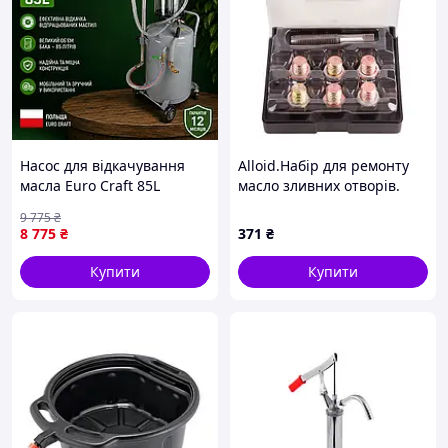
Насос для відкачування
Alloid.Набір для ремонту
масла Euro Craft 85L
масло зливних отворів.
Масляний вакуумний
15*1.5 (НР-5034)
9 775
₴
насос 6-8 бар Професійний
8 775
₴
371
₴
насос для масла Гарантія
12 міс
Купити
Купити