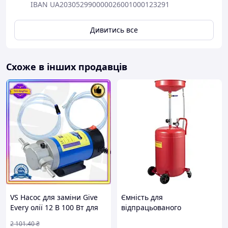
IBAN UA203052990000026001000123291
Дивитись все
Схоже в інших продавців
VS Насос для заміни Give
Ємність для
Every олії 12 В 100 Вт для
відпрацьованого
легкових автомобілів та
моторного масла VEVOR
2 101
.40
₴
техніки перекачування олії
об'ємом 75 л,