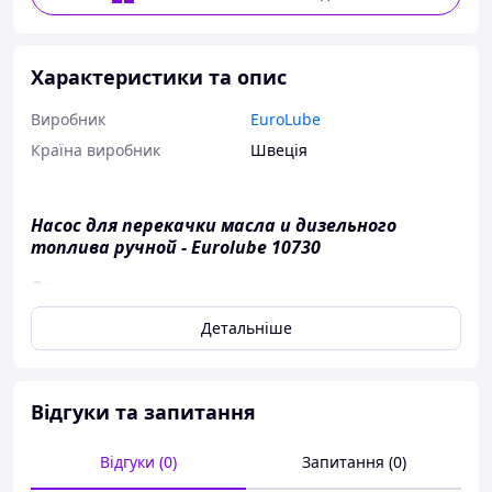
Характеристики та опис
Виробник
EuroLube
Країна виробник
Швеція
Насос для перекачки масла и дизельного
топлива ручной - Eurolube 10730
Описание:
Ручные перекачивающие насосы для масла и
Детальніше
дизельного топлива, крепятся непосредственно
на 60-205 л бочки
Насосы оснащены телескопической
Відгуки та запитання
всасывающей трубой и 2" адаптером для бочек
Высокая надежность оборудования Eurolube
обеспечивается за счет постоянного
Відгуки (0)
Запитання (0)
усовершенствования и использования