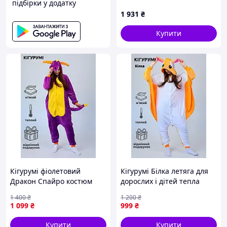
підбірки у додатку
3813_3_158 17216 158 см
1 931
₴
Купити
Кігурумі фіолетовий
Кігурумі Білка летяга для
Дракон Спайро костюм
дорослих і дітей тепла
Kigurumi для дорослих і
плюшева піжама Kigurumi
1 400
₴
1 200
₴
дітей
у формі білки оранжева
1 099
₴
999
₴
Купити
Купити