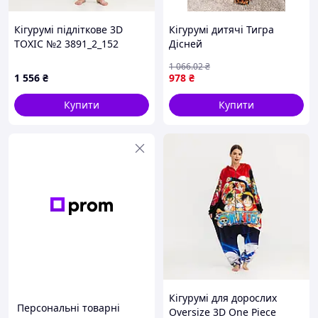
Кігурумі підліткове 3D
Кігурумі дитячі Тигра
TOXIC №2 3891_2_152
Дісней
17291 152 см
1 066
.02
₴
1 556
₴
978
₴
Купити
Купити
Кігурумі для дорослих
Персональні товарні
Oversize 3D One Piece