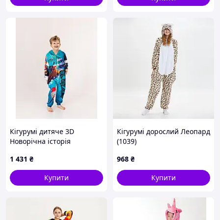
Кігурумі дитяче 3D
Кігурумі дорослий Леопард
Новорічна історія
(1039)
3055_1_116 15203 116 см
1 431
₴
968
₴
Купити
Купити