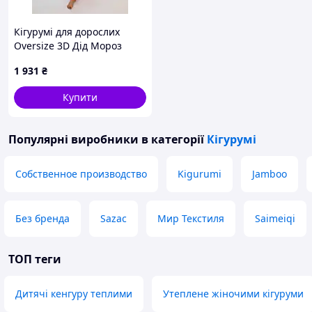
Кігурумі для дорослих
Oversize 3D Дід Мороз
3061_3_158 17030 158 см
1 931
₴
Купити
Популярні виробники
в категорії
Кігурумі
Собственное производство
Kigurumi
Jamboo
Без бренда
Sazac
Мир Текстиля
Saimeiqi
ТОП теги
Дитячі кенгуру теплими
Утеплене жіночими кігуруми