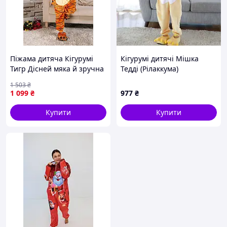
Піжама дитяча Кігурумі
Кігурумі дитячі Мішка
Тигр Дісней мяка й зручна
Тедді (Рілаккума)
Toyvoo
1 503
₴
1 099
₴
977
₴
Купити
Купити