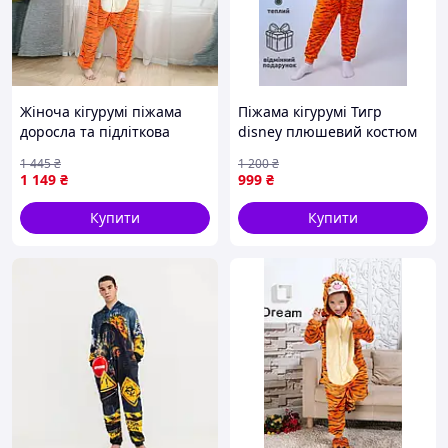
Жіноча кігурумі піжама
Піжама кігурумі Тигр
доросла та підліткова
disney плюшевий костюм
костюм помаранчевий
Kigurumi у вигляді тигра
1 445
₴
1 200
₴
Тигра Дісней Toyvoo
для дітей і підлітків
1 149
₴
999
₴
Купити
Купити