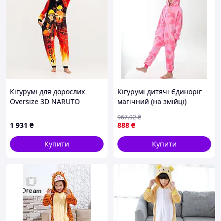
Кігурумі для дорослих
Кігурумі дитячі Єдиноріг
Oversize 3D NARUTO
магічний (на змійці)
3810_3_158 17196 158 см
967
.92
₴
1 931
₴
888
₴
Купити
Купити