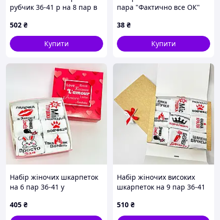
рубчик 36-41 р на 8 пар в
пара "Фактично все ОК"
подарунковій коробці
36-41 р бавовняні сірі
502
₴
38
₴
Купити
Купити
Набір жіночих шкарпеток
Набір жіночих високих
на 6 пар 36-41 у
шкарпеток на 9 пар 36-41
подарунковій коробці
р в подарунковій коробці
405
₴
510
₴
із стрічкою