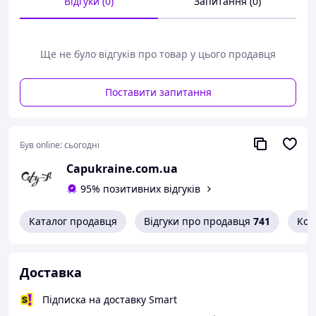
Відгуки (0)
Запитання (0)
Склад:
Бавовна 95%, Еластан 5%
Сезон:
Круглий рік
Ще не було відгуків про товар у цього продавця
Старна: Україна
Кількість пар в наборі:
1
Поставити запитання
Був online:
сьогодні
Capukraine.com.ua
95% позитивних відгуків
Каталог продавця
Відгуки про продавця
741
Кон
Доставка
Підписка на доставку Smart