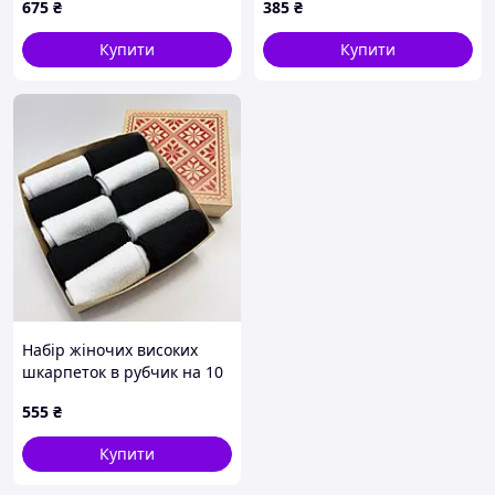
675
₴
385
₴
р
Купити
Купити
Набір жіночих високих
шкарпеток в рубчик на 10
пар 36-41 у подарунковій
555
₴
коробці
Купити