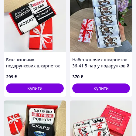
Бокс жіночих
Набір жіночих шкарпеток
подарункових шкарпеток
36-41 5 пар у подарунковій
36-41 на 4 пари
коробці
299
₴
370
₴
Купити
Купити