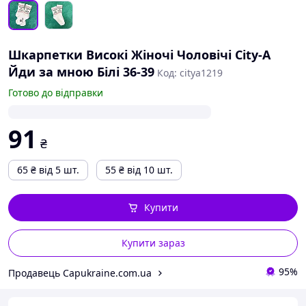
Шкарпетки Високі Жіночі Чоловічі City-A
Йди за мною Білі 36-39
Код: citya1219
Готово до відправки
91
₴
65
₴
від 5 шт.
55
₴
від 10 шт.
Купити
Купити зараз
95%
Продавець Capukraine.com.ua