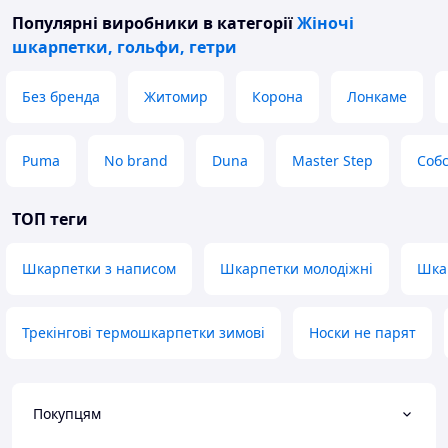
Популярні виробники
в категорії
Жіночі
шкарпетки, гольфи, гетри
Без бренда
Житомир
Корона
Лонкаме
Puma
No brand
Duna
Master Step
Соб
ТОП теги
Шкарпетки з написом
Шкарпетки молодіжні
Шка
Трекінгові термошкарпетки зимові
Носки не парят
Покупцям