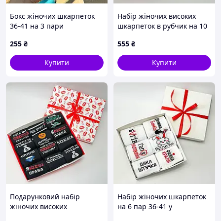
Бокс жіночих шкарпеток
Набір жіночих високих
36-41 на 3 пари
шкарпеток в рубчик на 10
пар 36-41 у подарунковій
255
₴
555
₴
коробці
Купити
Купити
Подарунковий набір
Набір жіночих шкарпеток
жіночих високих
на 6 пар 36-41 у
шкарпеток на 12 пар 36-41
подарунковій коробці