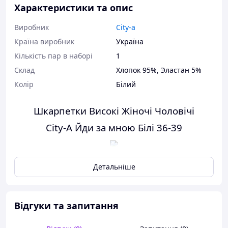
Характеристики та опис
Виробник
City-a
Країна виробник
Україна
Кількість пар в наборі
1
Склад
Хлопок 95%, Эластан 5%
Колір
Білий
Шкарпетки Високі Жіночі Чоловічі
City-A Йди за мною Білі 36-39
Детальніше
Характеристики:
Розмір:
36-39
Колір:
Білий
Відгуки та запитання
Пол:
Жіночий
Матеріал:
Тканина