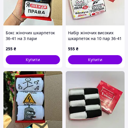
Бокс жіночих шкарпеток
Набір жіночих високих
36-41 на 3 пари
шкарпеток на 10 пар 36-41
у подарунковій коробці
255
₴
555
₴
Купити
Купити