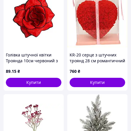
Голівка штучної квітки
KR-20 серце з штучних
Троянда 10см червоний з
троянд 28 см романтичний
чорним кантом шовк ТМ
подарунок HC9031B791
89
.15
₴
760
₴
REPOSA 1262656 tjy
Купити
Купити