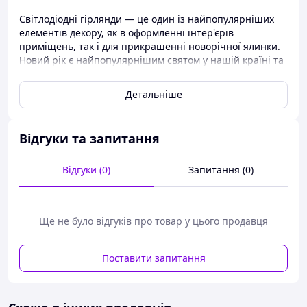
Світлодіодні гірлянди — це один із найпопулярніших
елементів декору, як в оформленні інтер'єрів
приміщень, так і для прикрашенні новорічної ялинки.
Новий рік є найпопулярнішим святом у нашій країні та
в прагненні вразити своїх жителів, міста прикрашають
світлодіодними новорічними гірляндами вулиці та
Детальніше
парки. Власники приватних будинків теж старіють
втілити новорічну казкову атмосферу, прикрашаючи
скати дахів своїх жител світлодіодними бурульками й
Відгуки та запитання
обмотуючи світлодіодними гірляндами стовбури дерев.
Особливо виділяються в цей час вітрини та фасади
магазинів. Дуже ефектно виглядають магазини, фасад
Відгуки (0)
Запитання (0)
яких повністю покритий світлодіодними фіранками.
Відеообзор таких гірлянд можна подивитися в групі
instagram @valeri.posuda
Ще не було відгуків про товар у цього продавця
Гірлянди новорічні ви завжди можете придбати в нас
на сайті за найвигіднішими цінами
Поставити запитання