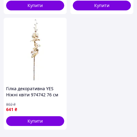
Купити
Купити
Гілка декоративна YES
Ніжні квіти 974742 76 см
золота 4985677
802
₴
641
₴
Купити