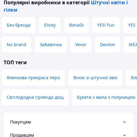
Популярні виробники
в категорії
Штучні квіти і
гілки
Без бренда
Elisey
BonaDi
YES! Fun
YES
No brand
Забавочка
Vevor
Devilon
IKE
ТОП теги
Ялинкова прикраса перо
Вінок зі штучної хвої
Ял
Світлодіодна гірлянда дощ
Букети з мила з полуницею
Покупцям
Продавцям