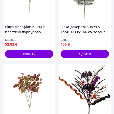
Гілка гіпсофіли 63 см із
Гілка декоративна YES
пластику пурпурово-
Хвоя 973951 66 см зелена
рожева
impulse
61
.20
₴
570
₴
52
.02
₴
456
₴
Купити
Купити