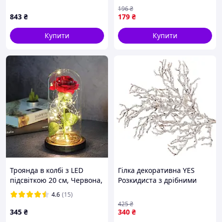
buzyna
синя pelican
196
₴
843
₴
179
₴
Купити
Купити
Троянда в колбі з LED
Гілка декоративна YES
підсвіткою 20 см, Червона,
Розкидиста з дрібними
на батарейках / Нічник
ягодами 973257 19 см біла
4.6
(15)
Вічна троянда / Квітка в
impulse
425
₴
колбі SMT
345
₴
340
₴