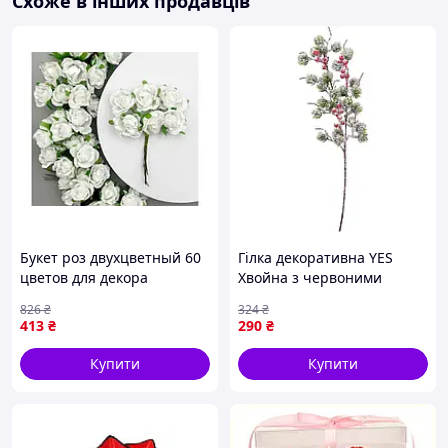
Схоже в інших продавців
Букет роз двухцветный 60
Гілка декоративна YES
цветов для декора
Хвойна з червоними
интерьера и подарков
ягодами 973950 67 см
826
₴
324
₴
белый ТМ КИТАЙ
зелена
413
₴
290
₴
Купити
Купити