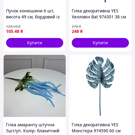
Пучок конюшини 6 шт,
Гілка декоративна YES
висота 49 см, бордовий із
Хелловін Bat 974301 38 см
зеленим
чорна fresh
124
.10
₴
276
₴
105
.48
₴
248
₴
Купити
Купити
Гілка амаранту штучна
Гілка декоративна YES
5шт/уп. Колір: блакитний
Монстера 974590 60 см