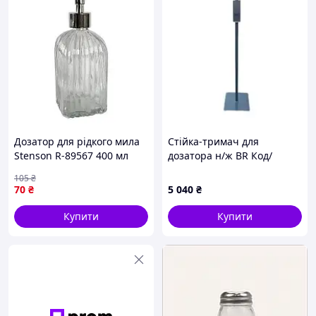
Дозатор для рідкого мила
Стійка-тримач для
Stenson R-89567 400 мл
дозатора н/ж BR Код/
висока якість
Артикул BR
105
₴
70
₴
5 040
₴
Купити
Купити