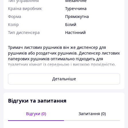
Тип управління
Механічне
Країна виробник
Туреччина
Форма
Прямокутна
Колір
Білий
Тип диспенсера
Настінний
Тримач листових рушників він же диспенсер для
рушників або роздатчик рушників. Диспенсер листових
паперових рушників оптимально підходить для
туалетних кімнат із середньою і високою прохідністю.
Дана модель диспенсера дозволяє завантажувати
стандартні листові рушники V-складання. Гігієнічний
Детальніше
полистовий відбір, можливість перезаповнення в будь-
який час, міцний пластик. Є оглядове вікно для
контролю наявності рушників. Доступ до рушників
обмежений, роздатчик замикається на ключ. Монтаж
Відгуки та запитання
не потребує спеціальних навичок.
Місткість: 300 аркушів
Відгуки (0)
Запитання (0)