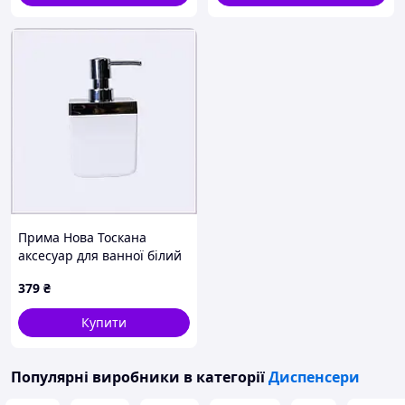
Прима Нова Тоскана
аксесуар для ванної білий
з хромованим носом
379
₴
8B7BT14155
Купити
Популярні виробники
в категорії
Диспенсери