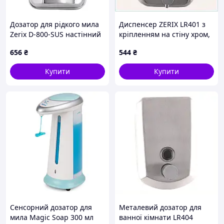
Дозатор для рідкого мила
Диспенсер ZERIX LR401 з
Zerix D-800-SUS настінний
кріпленням на стіну хром,
(ZX3246)
2005M780MX
656
₴
544
₴
Купити
Купити
Сенсорний дозатор для
Металевий дозатор для
мила Magic Soap 300 мл
ванної кімнати LR404