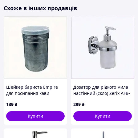
Схоже в інших продавців
Шейкер бариста Empire
Дозатор для рідкого мила
для посипання кави
настінний (скло) Zerix AFB-
металевий 8XM7951T05
0127 (ZX5062), P711C051A2
139
₴
299
₴
Купити
Купити