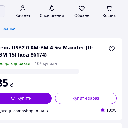
Кабінет
Сповіщення
Обране
Кошик
ктроніки
ель USB2.0 AM-BM 4.5м Maxxter (U-
M-15) (код 86174)
во до відправки
10+ купили
85
₴
Купити
Купити зараз
100%
авець compshop.in.ua