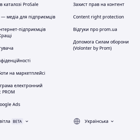
 каталозі ProSale
Захист прав на контент
 — медіа для підприємців
Content right protection
інтернет-підприємців
Відгуки про prom.ua
Кращі
Допомога Силам оборони
тувача
(Volonter by Prom)
нфіденційності
оти на маркетплейсі
ограма електронний
с PROM
oogle Ads
вітла
Українська
BETA