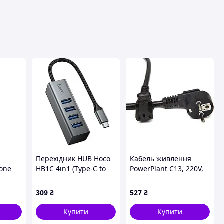
авця
Перехідник HUB Hoco
Кабель живлення
one
HB1C 4in1 (Type-C to
PowerPlant C13, 220V,
able 1m
4xUSB 3.0) (0.2m) Metal
3x1.5, медь, 2м
gray
309
₴
527
₴
Купити
Купити