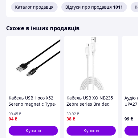
Каталог продавця
Відгуки про продавця
1011
К
Схоже в інших продавців
Кабель USB Hoco X52
Кабель USB XO NB235
Аудіо 
Sereno magnetic Type-
Zebra series Braided
UPA27 
C Чорний (17000051)
2.4A Micro Бiлий
transp
99
.45
₴
39
.92
₴
(16999624)
Black
94
₴
38
₴
99
₴
Купити
Купити