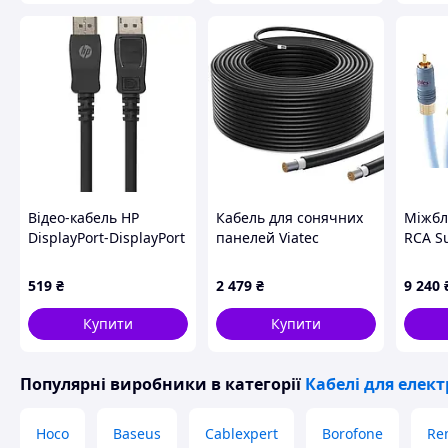
Відео-кабель HP
Кабель для сонячних
Міжбл
DisplayPort-DisplayPort
панелей Viatec
RCA Su
v1.2, 3м Black (DHC-
H1Z2Z2-K 1х4 (GK) 50 м
Pair 2
DP01-3M)
Black (99-10037615)
519
₴
2 479
₴
9 240
Купити
Купити
Популярні виробники
в категорії
Кабелі для елек
Hoco
Baseus
Cablexpert
Borofone
Re