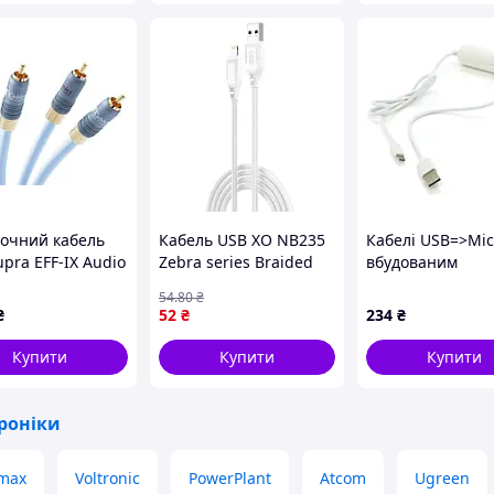
очний кабель
Кабель USB XO NB235
Кабелі USB=>Micr
pra EFF-IX Audio
Zebra series Braided
вбудованим
 м Ice Blue
2.4A Lightning Бiлий
Powerbank 5V 2А
54
.80
₴
(16999622)
довжина 95см
₴
52
₴
234
₴
Купити
Купити
Купити
троніки
max
Voltronic
PowerPlant
Atcom
Ugreen