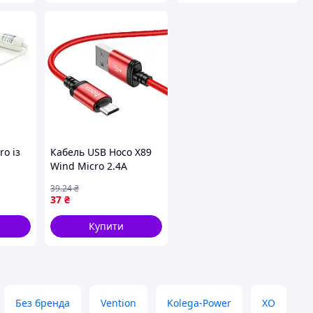
o із
Кабель USB Hoco X89
Wind Micro 2.4A
Червоний (16999535)
39
.24
₴
37
₴
Купити
Без бренда
Vention
Kolega-Power
XO