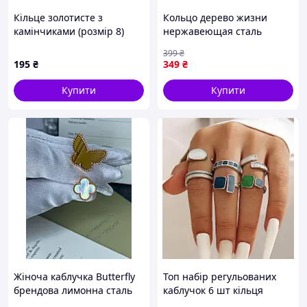
Кільце золотисте з
Кольцо дерево жизни
камінчиками (розмір 8)
нержавеющая сталь
XUPING JEWELRY
женское мужское 21
399
₴
размер JGGW_349
195
₴
349
₴
Купити
Купити
Жіноча каблучка Butterfly
Топ набір регульованих
брендова лимонна сталь
каблучок 6 шт кільця
універсальний розмір з
каблучки стильні модні