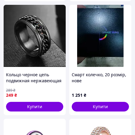
Кольцо черное цепь
Смарт колечко, 20 розмір,
подвижная нержавеющая
нове
сталь женское мужское, 18
289
₴
розмір 17 JGGW_249
249
₴
1 251
₴
Купити
Купити