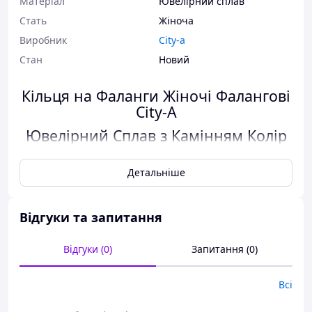
Матеріал
Ювелірний сплав
Стать
Жіноча
Виробник
City-a
Стан
Новий
Кільця на Фаланги Жіночі Фалангові
City-A
Ювелірний Сплав з Камінням Колір
Золоті
Набір з 15 шт різних фалангових
Детальніше
кілець Бохо Етно Циганские
№3020
Відгуки та запитання
Колір:
Золотий
Відгуки (0)
Запитання (0)
Матеріал:
Ювелірний Сплав
Всі
Кількість:
15 шт