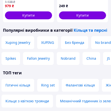
1 138
₴
емаллю метелик рожеве
трендові
979
₴
249
₴
золото Toyvoo
Купити
Купити
Популярні виробники
в категорії
Кільця та ​​персні
Xuping Jewelry
XUPING
Без бренда
No brand
Spikes
Fallon Jewelry
Nobrand
China
JS
ТОП теги
Готичні кільця
Ring set
Фалангові кільця
Жі
Кільце з квіткою троянди
Механічний годинник із зел