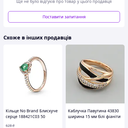
Ще не було відгуків про товар у цього продавця
Ювелірний сплав — це з'єднання дорогоцінного металу
Поставити запитання
з іншими, яке використовується для виготовлення
елітної біжутерії. Основними і найбільш популярними
видами таких сплавів можна вважати:
Схоже в інших продавців
Мельхіор.
Мабуть, самий затребуваний сплав, який має
приємний відтінок чорненого срібла з ледь помітним
теплим відтінком. Він складається з міді, нікелю,
марганцю і заліза.
Нейзильбер
. Нагадує прикраси з срібла або білого
золота, відрізняється злегка зеленкуватим або
синюватим відтінком. Складається з міді, нікелю та
цинку. Одним з найбільш привабливих якостей
нейзильберу є його неймовірна антикоррозийность.
Крім ювелірної справи, цей сплав використовується в
промисловості і високо цінується не тільки за
Кільце No Brand Блискуче
Каблучка Павутина 43830
зовнішній вигляд, але і за вже згадане вміння не
серце 188421C03 50
ширина 15 мм білі фіаніти
іржавіти.
(2545299483)
емаль позолота 18К 16
628
₴