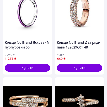
Кільце No Brand Яскравий
Кільце No Brand Два ряди
пурпуровий 50
паве 182629C01 48
(1486453512)
(2545182517)
2 250
₴
800
₴
1 237
₴
440
₴
Купити
Купити