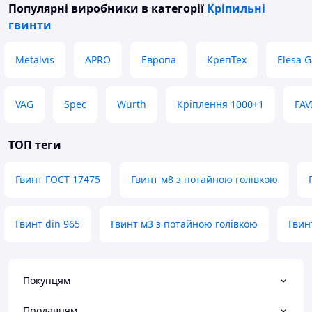
Популярні виробники
в категорії
Кріпильні
гвинти
Metalvis
APRO
Европа
КрепТех
Elesa G
VAG
Spec
Wurth
Кріплення 1000+1
FAV
ТОП теги
Гвинт ГОСТ 17475
Гвинт м8 з потайною голівкою
Гвинт din 965
Гвинт м3 з потайною голівкою
Гвин
Покупцям
Продавцям