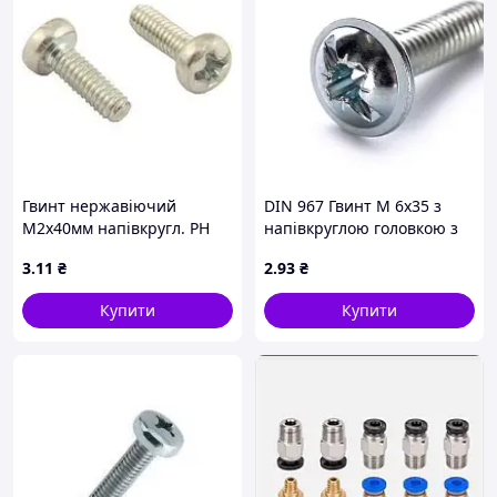
Гвинт нержавіючий
DIN 967 Гвинт М 6х35 з
М2х40мм напівкругл. PH
напівкруглою головкою з
нерж. 304
буртиком, клас міцності
3
.11
₴
2
.93
₴
4.6, оцинкований
Купити
Купити