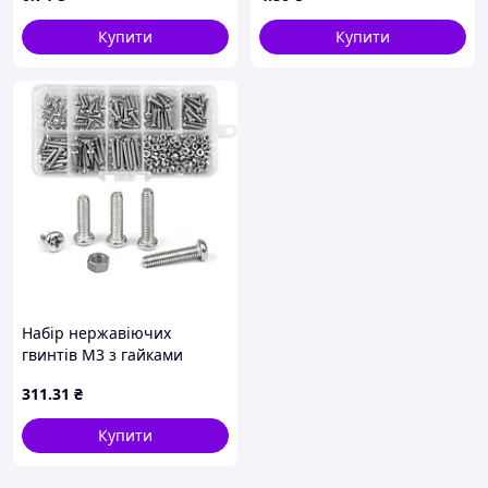
Купити
Купити
Набір нержавіючих
гвинтів М3 з гайками
320шт. нерж. 304
311
.31
₴
Купити