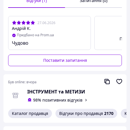
Відгуки (1)
Запитання (0)
Головка – потайна
27.06.2026
Шліц – хрестоподібний PH
Андрій К.
Придбано на Prom.ua
Розмір під біту - PH3
Пере
Чудово
Вигляд різьблення - повна
Поставити запитання
Тип різьблення – метричний
Діаметр, мм – 6
Був online:
вчора
ІНСТРУМЕНТ та МЕТИЗИ
Довжина, мм – 16
98% позитивних відгуків
Клас міцності – 4.8
Каталог продавця
Відгуки про продавця
2170
Ко