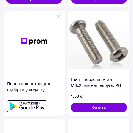
Гвинт нержавіючий
Персональні товарні
М3х25мм напівкругл. PH
підбірки у додатку
нерж. 304
1
.53
₴
Купити