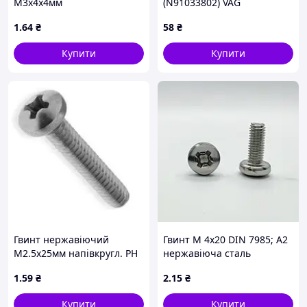
M3х4х4мм
(N91033802) VAG
1
.64
₴
58
₴
Купити
Купити
Гвинт нержавіючий
Гвинт М 4х20 DIN 7985; А2
М2.5х25мм напівкругл. PH
нержавіюча сталь
нерж. 304
1
.59
₴
2
.15
₴
Купити
Купити