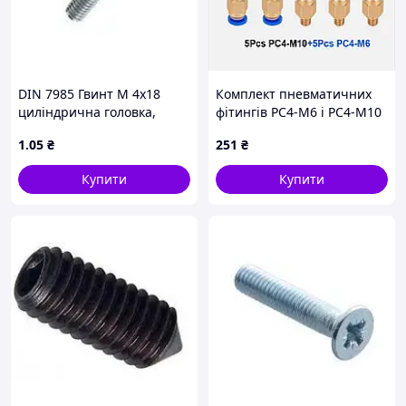
DIN 7985 Гвинт М 4х18
Комплект пневматичних
циліндрична головка,
фітингів PC4-M6 і PC4-M10
кл.міц. 4.8, оцинкований
для 3D-принтера (10 шт.)
1
.05
₴
251
₴
Купити
Купити