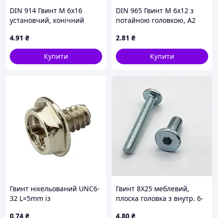
DIN 914 Гвинт М 6х16
DIN 965 Гвинт М 6х12 з
установчий, конічний
потайною головкою, А2
кінець, без покриття
нержавіюча сталь
4
.91
₴
2
.81
₴
Купити
Купити
Гвинт нікельований UNC6-
Гвинт 8Х25 меблевий,
32 L=5mm із
плоска головка з внутр. 6-
шестигранною головкою
гран, D16 оцинкованій INB
0
.74
₴
4
.80
₴
S5