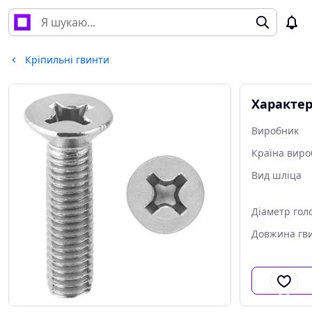
Кріпильні гвинти
Характе
Виробник
Країна виро
Вид шліца
Діаметр гол
Довжина гв