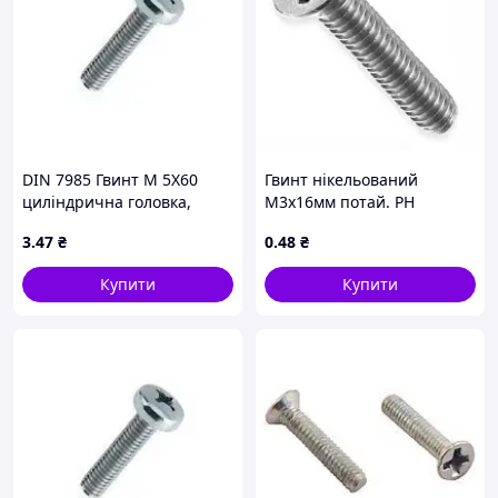
DIN 7985 Гвинт М 5Х60
Гвинт нікельований
циліндрична головка,
М3х16мм потай. PH
кл.міц. 4.8, оцинкований
3
.47
₴
0
.48
₴
Купити
Купити