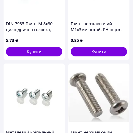
DIN 7985 Гвинт М 8х30
Гвинт нержавіючий
циліндрична головка,
М1х3мм потай. PH нерж.
кл.міц. 4.8, оцинкований
304
5
.73
₴
0
.85
₴
Купити
Купити
Металевий кріпильний
Гвинт нержавіючий