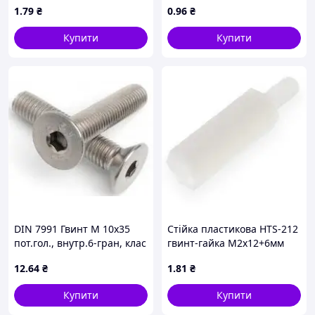
1
.79
₴
0
.96
₴
4.6, оцинкований
Купити
Купити
DIN 7991 Гвинт М 10х35
Стійка пластикова HTS-212
пот.гол., внутр.6-гран, клас
гвинт-гайка М2x12+6мм
міцності 10.9,
12
.64
₴
1
.81
₴
оцинкований
Купити
Купити