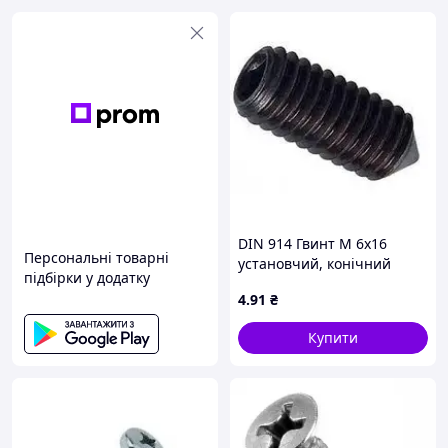
DIN 914 Гвинт М 6х16
Персональні товарні
установчий, конічний
підбірки у додатку
кінець, без покриття
4
.91
₴
Купити