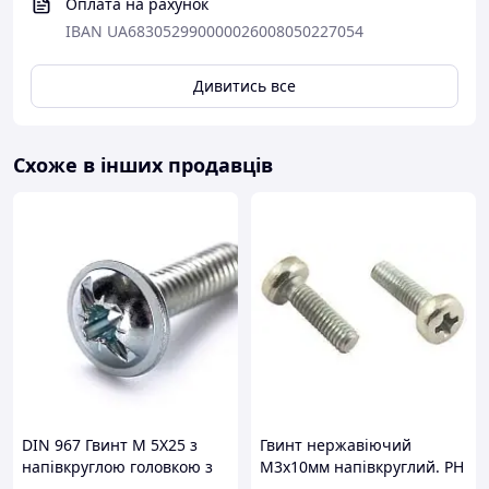
Оплата на рахунок
IBAN UA683052990000026008050227054
Дивитись все
Схоже в інших продавців
DIN 967 Гвинт М 5Х25 з
Гвинт нержавіючий
напівкруглою головкою з
М3х10мм напівкруглий. PH
буртиком, клас міцності
нерж. 304