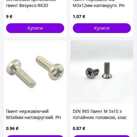
гвинт Bespeco RK20
М3х12мм напівкругл. PH
нерж. 304
9
₴
1
.07
₴
Купити
Купити
Гвинт нержавіючий
DIN 965 Гвинт М 5х10 з
М3х8мм напівкруглий. PH
потайною головкою, клас
нерж. 304
міцності 4.8, оцинкований
0
.96
₴
0
.87
₴