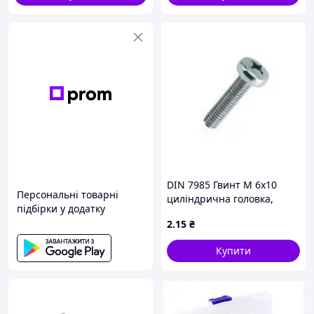
DIN 7985 Гвинт М 6х10
Персональні товарні
циліндрична головка,
підбірки у додатку
кл.міц. 4.8, оцинкований
2
.15
₴
Купити