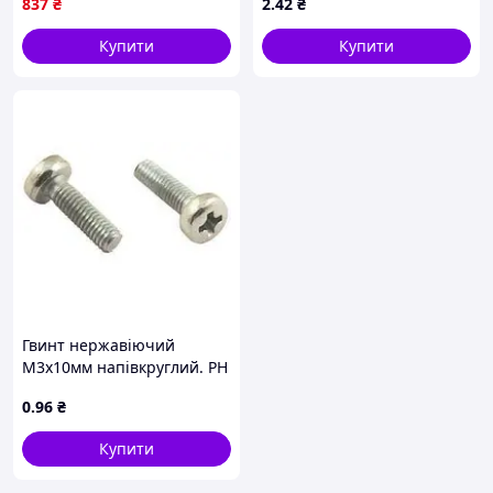
837
₴
2
.42
₴
упаковка
Купити
Купити
Гвинт нержавіючий
М3х10мм напівкруглий. PH
нерж. 304
0
.96
₴
Купити