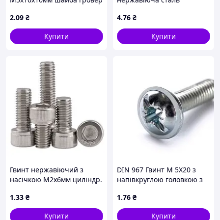
напівкр. PH
2
.09
₴
4
.76
₴
Купити
Купити
Гвинт нержавіючий з
DIN 967 Гвинт М 5Х20 з
насічкою М2х6мм циліндр.
напівкруглою головкою з
шестигр. нерж. 304
буртиком, клас міцності
1
.33
₴
1
.76
₴
4.6, оцинкований
Купити
Купити