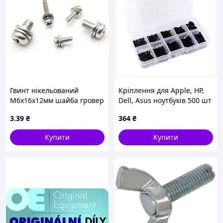
Гвинт нікельований
Кріплення для Apple, HP,
М6х16х12мм шайба гровер
Dell, Asus ноутбуків 500 шт
напівкр. PH
814E99C9P4
3
.39
₴
364
₴
Купити
Купити