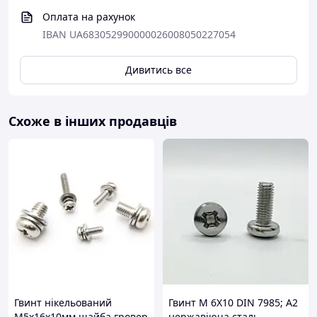
Оплата на рахунок
IBAN UA683052990000026008050227054
Дивитись все
Схоже в інших продавців
Гвинт нікельований
Гвинт М 6Х10 DIN 7985; А2
М5х16х10мм шайба гровер
нержавіюча сталь