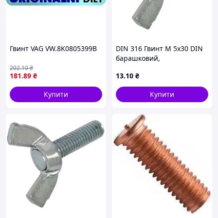
Гвинт VAG VW.8K0805399B
DIN 316 Гвинт М 5х30 DIN
барашковий,
американська форма,
202
.10
₴
181
.89
₴
13
.10
₴
оцинкований
Купити
Купити