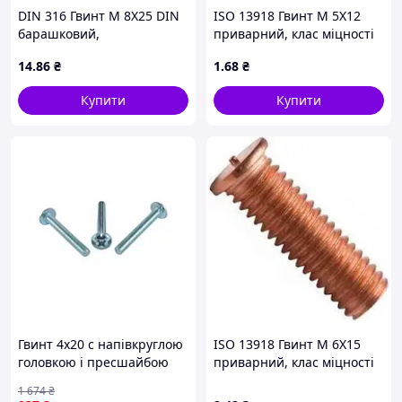
DIN 316 Гвинт М 8Х25 DIN
ISO 13918 Гвинт М 5Х12
барашковий,
приварний, клас міцності
американська форма,
4.8, обміднений
14
.86
₴
1
.68
₴
оцинкований
Купити
Купити
Гвинт 4х20 с напівкруглою
ISO 13918 Гвинт М 6Х15
головкою і пресшайбою
приварний, клас міцності
для кріплення в
4.8, обміднений
1 674
₴
будівництві 1000шт