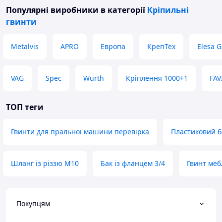
Популярні виробники
в категорії
Кріпильні
гвинти
Metalvis
APRO
Европа
КрепТех
Elesa G
VAG
Spec
Wurth
Кріплення 1000+1
FAV
ТОП теги
Гвинти для пральної машини перевірка
Пластиковий б
Шланг із різзю M10
Бак із фланцем 3/4
Гвинт меб
Покупцям