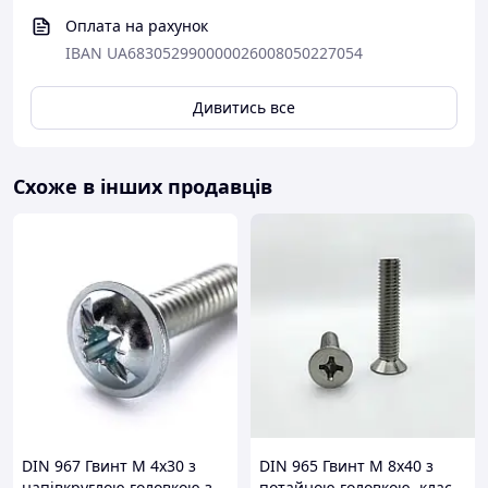
Оплата на рахунок
IBAN UA683052990000026008050227054
Дивитись все
Схоже в інших продавців
DIN 967 Гвинт М 4х30 з
DIN 965 Гвинт М 8х40 з
напівкруглою головкою з
потайною головкою, клас