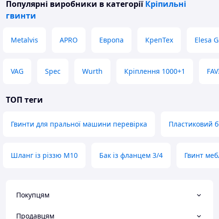
Популярні виробники
в категорії
Кріпильні
гвинти
Metalvis
APRO
Европа
КрепТех
Elesa G
VAG
Spec
Wurth
Кріплення 1000+1
FAV
ТОП теги
Гвинти для пральної машини перевірка
Пластиковий б
Шланг із різзю M10
Бак із фланцем 3/4
Гвинт меб
Покупцям
Продавцям