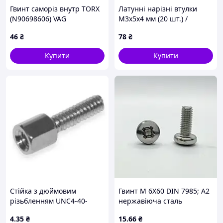
Гвинт саморіз внутр TORX
Латунні нарізні втулки
(N90698606) VAG
М3х5х4 мм (20 шт.) /
Закладні гайки з накаткою
46
₴
78
₴
для 3D-друку
Купити
Купити
Стійка з дюймовим
Гвинт М 6Х60 DIN 7985; А2
різьбленням UNC4-40-
нержавіюча сталь
5мм+10мм
4
.35
₴
15
.66
₴