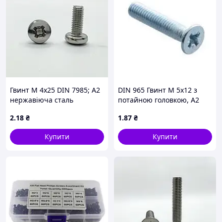
Гвинт М 4х25 DIN 7985; А2
DIN 965 Гвинт М 5х12 з
нержавіюча сталь
потайною головкою, А2
нержавіюча сталь
2
.18
₴
1
.87
₴
Купити
Купити