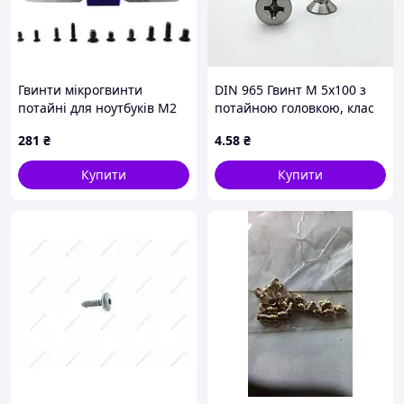
Гвинти мікрогвинти
DIN 965 Гвинт М 5х100 з
потайні для ноутбуків M2
потайною головкою, клас
M2.5 M3, 500шт, набір
міцності 4.8, оцинкований
281
₴
4
.58
₴
Купити
Купити