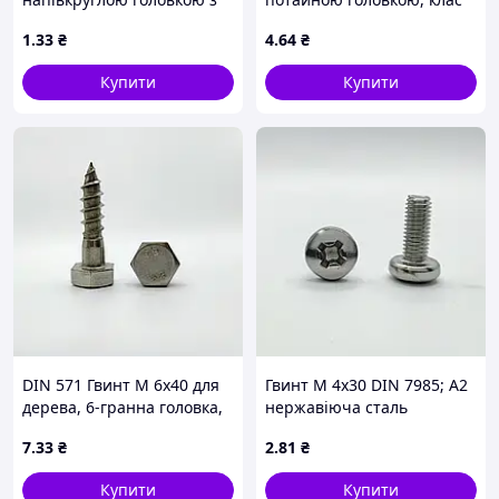
буртиком, клас міцності
міцності 4.8, оцинкований
1
.33
₴
4
.64
₴
4.6, оцинкований
Купити
Купити
DIN 571 Гвинт М 6х40 для
Гвинт М 4х30 DIN 7985; А2
дерева, 6-гранна головка,
нержавіюча сталь
А2 нержавіюча сталь
7
.33
₴
2
.81
₴
Купити
Купити