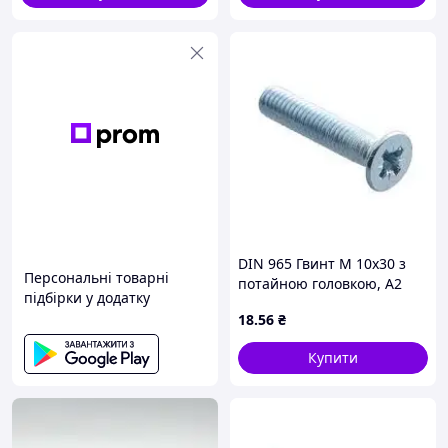
DIN 965 Гвинт М 10х30 з
Персональні товарні
потайною головкою, А2
підбірки у додатку
нержавіюча сталь
18
.56
₴
Купити