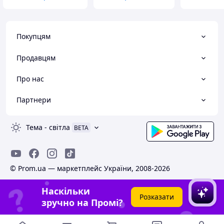
Покупцям
Продавцям
Про нас
Партнери
Тема
-
світла
BETA
© Prom.ua — маркетплейс України, 2008-2026
Наскільки
Розказати
зручно на Промі?