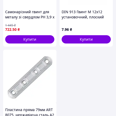
Самонарізний гвинт для
DIN 913 Гвинт М 12х12
металу зі свердлом PH 3,9 х
установочний, плоский
11 для кріплення г/к
кінець, без покриття
1 445
₴
профілю 1000 шт ТМ
722
.50
₴
7
.96
₴
КРЕПТЕХ
Купити
Купити
Пластина пряма 79мм ART
8075, нержавіюча сталь A2