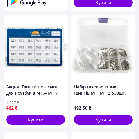
Купити
Акция! Гвинти потаємні
Набір нікельованих
для ноутбуків M1.4 М1.7
гвинтів М1, М1.2 500шт.
М2 М2.5 M3, 720 шт. - По
напівкругл. PH
1 027
₴
лучшей цене!
462
₴
192
.50
₴
Купити
Купити