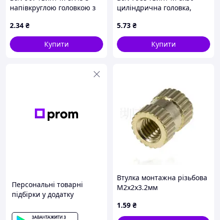
напівкруглою головкою з
циліндрична головка,
буртиком, клас міцності
кл.міц. 4.8, оцинкований
2
.34
₴
5
.73
₴
4.6, оцинкований
Купити
Купити
Втулка монтажна різьбова
Персональні товарні
M2х2х3.2мм
підбірки у додатку
1
.59
₴