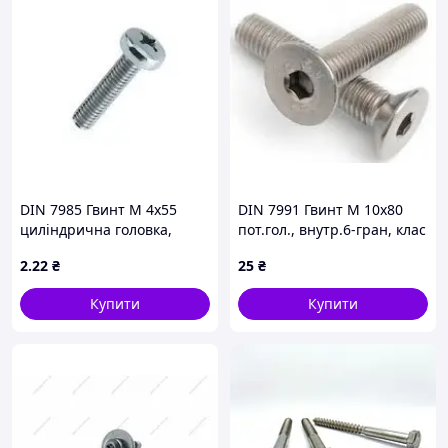
DIN 7985 Гвинт М 4х55
DIN 7991 Гвинт М 10х80
циліндрична головка,
пот.гол., внутр.6-гран, клас
кл.міц. 4.8, оцинкований
міцності 10.9,
2
.22
₴
25
₴
оцинкований
Купити
Купити