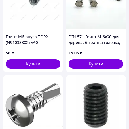
Гвинт М6 внутр TORX
DIN 571 Гвинт М 6х90 для
(N91033802) VAG
дерева, 6-гранна головка,
А2 нержавіюча сталь
58
₴
15
.05
₴
Купити
Купити