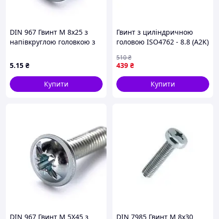
DIN 967 Гвинт М 8х25 з
Гвинт з циліндричною
напівкруглою головкою з
головою ISO4762 - 8.8 (A2K)
буртиком, клас міцності
- HS2,5, M3x10 WURTH (
510
₴
4.6, оцинкований
арт. 0084310 )
5
.15
₴
439
₴
Купити
Купити
DIN 967 Гвинт М 5Х45 з
DIN 7985 Гвинт М 8х30