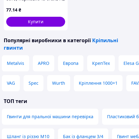
77
.14
₴
Купити
Популярні виробники
в категорії
Кріпильні
гвинти
Metalvis
APRO
Европа
КрепТех
Elesa G
VAG
Spec
Wurth
Кріплення 1000+1
FAV
ТОП теги
Гвинти для пральної машини перевірка
Пластиковий б
Шланг із різзю M10
Бак із фланцем 3/4
Гвинт меб