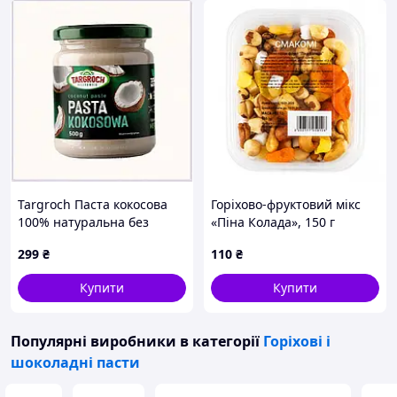
Targroch Паста кокосова
Горіхово-фруктовий мікс
100% натуральна без
«Піна Колада», 150 г
цукру, 500 г 6P6A6452
299
₴
110
₴
Купити
Купити
Популярні виробники
в категорії
Горіхові і
шоколадні пасти