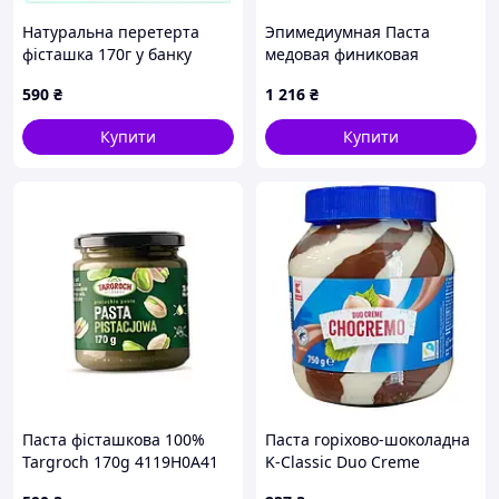
Натуральна перетерта
Эпимедиумная Паста
фісташка 170г у банку
медовая финиковая
E4X119041
EPIMEDIUM EXTRAKTLI 240
590
₴
1 216
₴
грамм
Купити
Купити
Паста фісташкова 100%
Паста горіхово-шоколадна
Targroch 170g 4119H0A41
K-Classic Duo Creme
Chocremo двоколірна 750 г