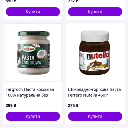
590
₴
237
₴
Купити
Купити
Targroch Паста кокосова
Шоколадно-горіхова паста
100% натуральна без
Ferrero Nutella 450 г
цукру, 500 г 666B45PM2
299
₴
275
₴
Купити
Купити