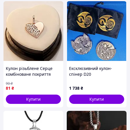
Кулон різьблене Серце
Ексклюзивний кулон-
комбіноване покриття
спінер D20
золотом 18к.
(D&D).Європейська якість
90
₴
.Фенікс та Гоблін.
81
₴
1 738
₴
Купити
Купити