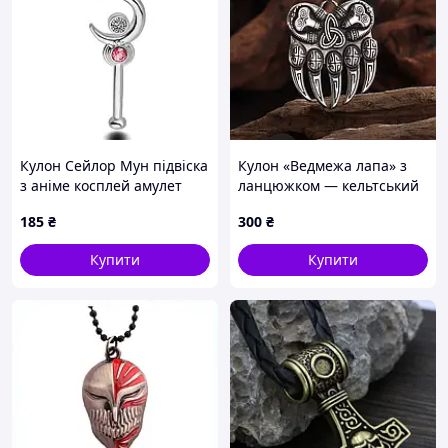
Кулон Сейлор Мун підвіска
Кулон «Ведмежа лапа» з
з аніме косплей амулет
ланцюжком — кельтський
чарівна паличка з місяцем
талісман сили, стійкості та
185
₴
300
₴
Sailor Moon
захисту
Купити
Купити