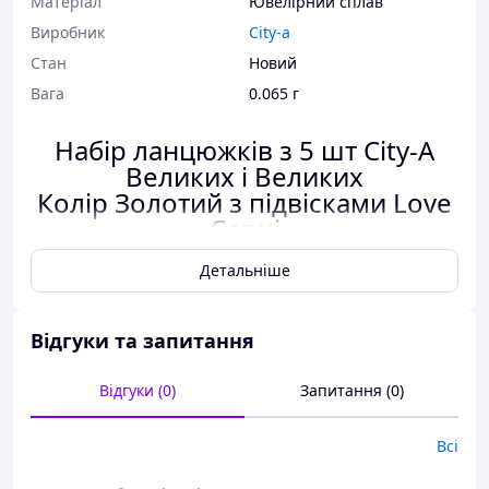
Матеріал
Ювелірний сплав
Виробник
City-a
Стан
Новий
Вага
0.065 г
Набір ланцюжків з 5 шт City-A
Великих і Великих
Колір Золотий з підвісками Love
Серці
№2997
Детальніше
Колір:
Золотий
Відгуки та запитання
Матеріал:
Ювелірний Сплав
Кількість:
5 шт
Відгуки (0)
Запитання (0)
різні Розміри
Всі