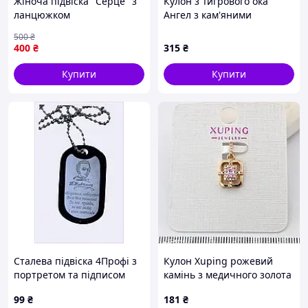
Жіноча підвіска "Серце" з
Кулон з Тигрового ока
ланцюжком
Ангел з кам'яними
крилами
500
₴
400
₴
315
₴
Купити
Купити
Сталева підвіска 4Профі з
Кулон Xuping рожевий
портретом та підписом
камінь з медичного золота
Шевченка 86841KK18
позолота 18К (03911)
99
₴
181
₴