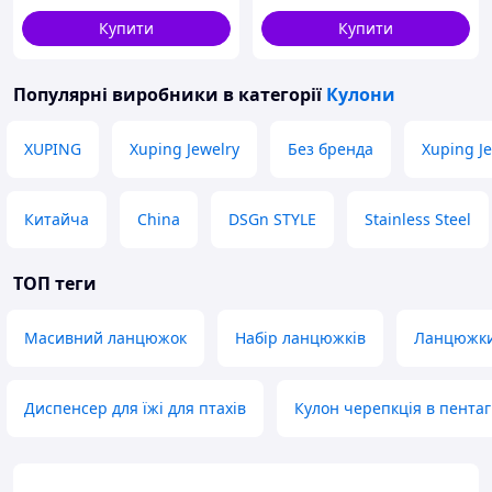
Купити
Купити
Популярні виробники
в категорії
Кулони
XUPING
Xuping Jewelry
Без бренда
Xuping Je
Китайча
China
DSGn STYLE
Stainless Steel
ТОП теги
Масивний ланцюжок
Набір ланцюжків
Ланцюжки
Диспенсер для їжі для птахів
Кулон черепкція в пентаг