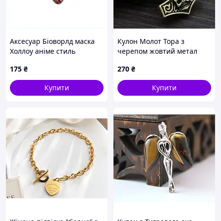
Аксесуар Біоворлд маска
Кулон Молот Тора з
Холлоу аніме стиль
черепом жовтий метал
XP758633P9
175
₴
270
₴
Купити
Купити