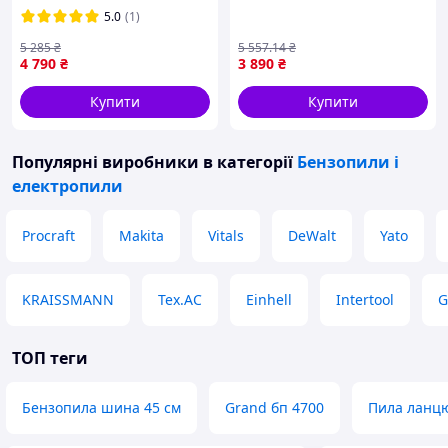
Акумуляторна батарея 20v
2.5 кВт і шиною 30 см для
5.0
(1)
4Аг Energy Зарядний
розпилювання дров на
пристрій Charger20/1
дачі, ланцюгова, садова
5 285
₴
5 557
.14
₴
4 790
₴
3 890
₴
Купити
Купити
Популярні виробники
в категорії
Бензопили і
електропили
Procraft
Makita
Vitals
DeWalt
Yato
KRAISSMANN
Tex.AC
Einhell
Intertool
ТОП теги
Бензопила шина 45 см
Grand бп 4700
Пила ланцю