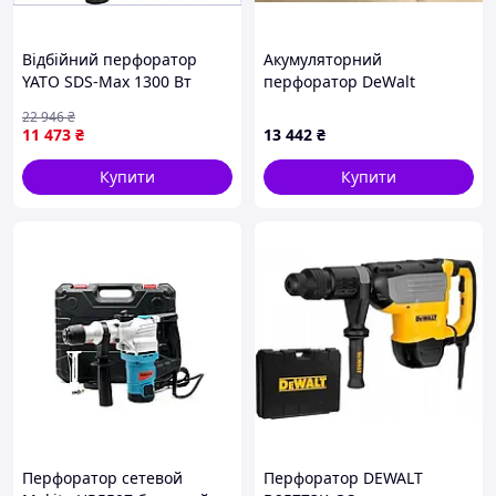
Відбійний перфоратор
Акумуляторний
YATO SDS-Max 1300 Вт
перфоратор DeWalt
20Дж для буріння бетону
DCH033 з Англії
22 946
₴
та залізобетону з
11 473
₴
13 442
₴
антивібрацією
Купити
Купити
Перфоратор сетевой
Перфоратор DEWALT