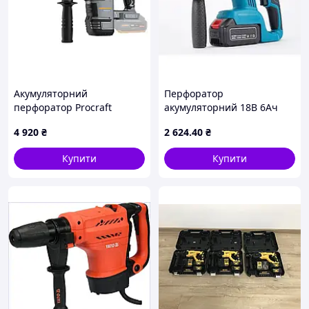
Акумуляторний
Перфоратор
перфоратор Procraft
акумуляторний 18В 6Ач
industrial HD30A (без АКБ)
Безщітковий 2 акб
4 920
₴
2 624
.40
₴
Купити
Купити