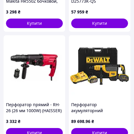
Makita HR550Z бочковой,
D25773K-QS
Перфоратор makita
3 298
₴
57 959
₴
бочковой sds plus
JGGW_3298
Купити
Купити
Перфоратор прямий - RH-
Перфоратор
26 (26 мм 1000W) (HAISSER)
акумуляторний
безщітковий SDS MAX
3 332
₴
89 698
.96
₴
DeWALT DCH775X2
Купити
Купити