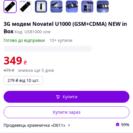
3G модем Novatel U1000 (GSM+CDMA) NEW in
Box
Код: USB1000 vzw
Готово до відправки
10+ купили
349
₴
479
₴
знижка ще 5 днів
279
₴
від 10 шт.
Купити
Купити зараз
99%
Продавець крамничка «D611»