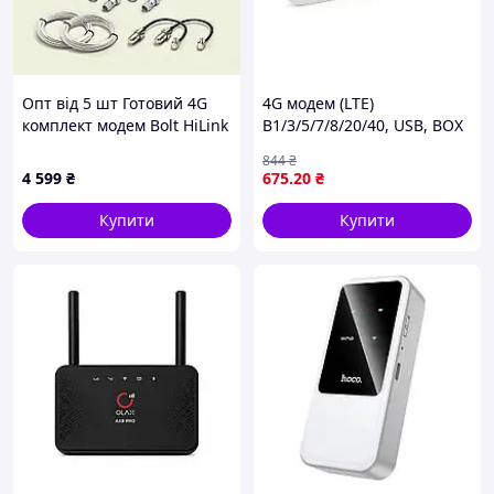
Опт від 5 шт Готовий 4G
4G модем (LTE)
комплект модем Bolt HiLink
B1/3/5/7/8/20/40, USB, BOX
E8372 + потужна MIMO
844
₴
антена 22 дБ
4 599
₴
675
.20
₴
Купити
Купити