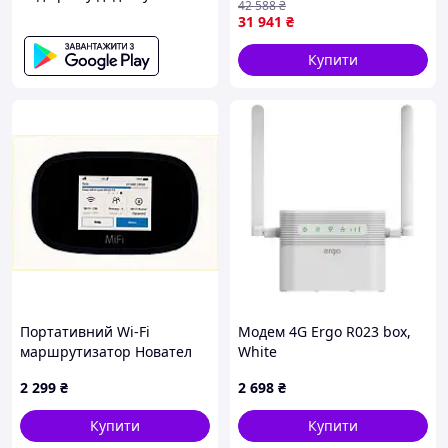
42 588
₴
31 941
₴
Купити
Портативний Wi-Fi
Модем 4G Ergo R023 box,
маршрутизатор Новател
White
для 15 пристроїв 2.4/5 ГГц
2 299
₴
2 698
₴
88221MP06
Купити
Купити