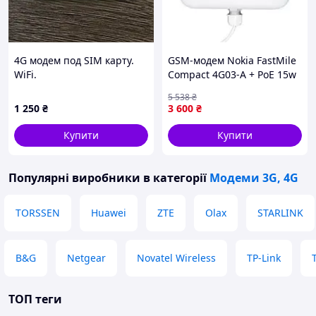
4G модем под SIM карту.
GSM-модем Nokia FastMile
WiFi.
Compact 4G03-A + PoE 15w
adaptor (3FE75111AC)
5 538
₴
(FastMile Compact 4G03-A)
1 250
₴
3 600
₴
Купити
Купити
Популярні виробники
в категорії
Модеми 3G, 4G
TORSSEN
Huawei
ZTE
Olax
STARLINK
B&G
Netgear
Novatel Wireless
TP-Link
ТОП теги