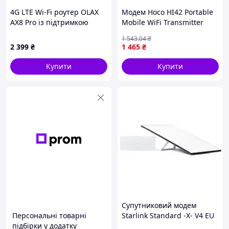
4G LTE Wi-Fi роутер OLAX
Модем Hoco HI42 Portable
AX8 Pro із підтримкою
Mobile WiFi Transmitter
Nano SIM, акумулятором
(free sim) Білий (17015496)
1 543
.04
₴
5000 мА·год та 4 LAN-
2 399
₴
1 465
₴
портами
Купити
Купити
Супутниковий модем
Персональні товарні
Starlink Standard -X- V4 EU
підбірки у додатку
(02534212-507)