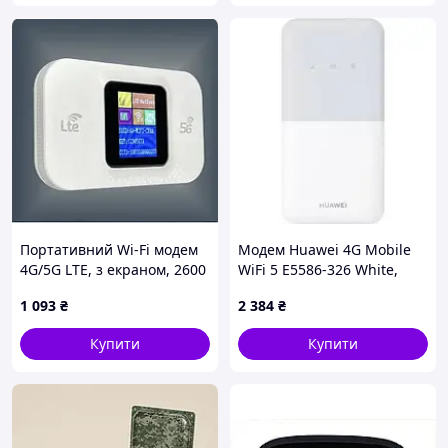
Портативний Wi-Fi модем
Модем Huawei 4G Mobile
4G/5G LTE, з екраном, 2600
WiFi 5 E5586-326 White,
мА·год
арт.51071VHS
1 093
₴
2 384
₴
Купити
Купити