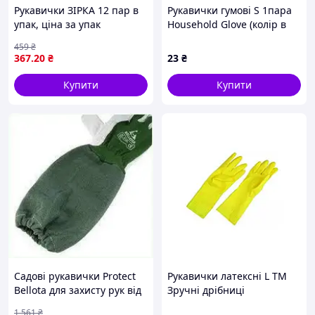
Рукавички ЗІРКА 12 пар в
Рукавички гумові S 1пара
упак, ціна за упак
Household Glove (колір в
асортим) №B-085 ТМ PRC
459
₴
367
.20
₴
23
₴
Купити
Купити
Садові рукавички Protect
Рукавички латексні L ТМ
Bellota для захисту рук від
Зручні дрібниці
колючих рослин із
1 561
₴