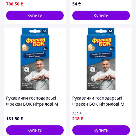
козячою шкірою й
780
.50
₴
54
₴
бавовною
Купити
Купити
Рукавички господарські
Рукавички господарські
Фрекен БОК нітрилові M
Фрекен БОК нітрилові M
10 шт. (4820048482783)
10 шт. (4820048482783)
242
₴
MDR
181
.50
₴
218
₴
Купити
Купити