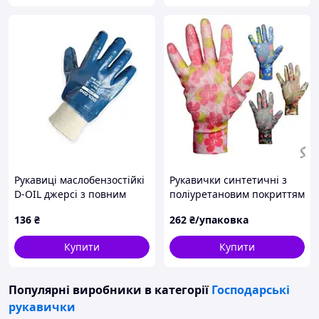
Рукавиці маслобензостійкі
Рукавички синтетичні з
D-OIL джерсі з повним
поліуретановим покриттям
нітриловим покриттям,
1пара Топ продаж!
136
₴
262
₴/упаковка
розмір 11, сині, в'яз. манж
DOLONI
Купити
Купити
Популярні виробники
в категорії
Господарські
рукавички