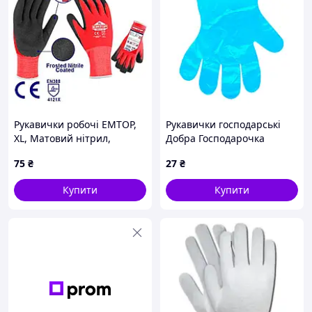
Рукавички робочі EMTOP,
Рукавички господарські
XL, Матовий нітрил,
Добра Господарочка
поліетилен (ENGV0301)
поліетиленові сині 50 шт.
75
₴
27
₴
(4820086521277)
Купити
Купити