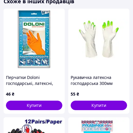
Схоже в інших продавців
Перчатки Doloni
Рукавичка латексна
господарські, латексні,
господарська 300мм
розмір M арт. 4545
дельфін (Д-ПL5)
46
₴
55
₴
Купити
Купити