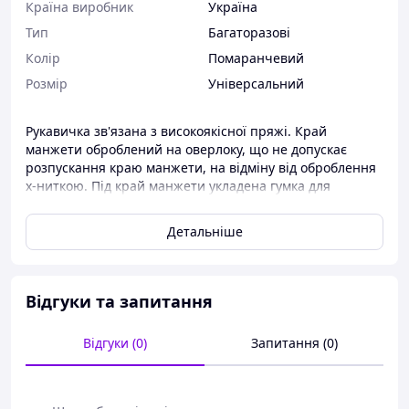
Країна виробник
Україна
Тип
Багаторазові
Колір
Помаранчевий
Розмір
Універсальний
Рукавичка зв'язана з високоякісної пряжі. Край
манжети оброблений на оверлоку, що не допускає
розпускання краю манжети, на відміну від оброблення
x-ниткою. Під край манжети укладена гумка для
кращого прилягання до руки. Полімерне покриття ПВХ
забезпечує додатковий захист для руки, а також
Детальніше
збільшує зносостійкість рукавички
Відгуки та запитання
Відгуки (0)
Запитання (0)