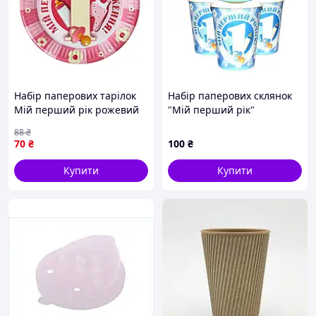
Набір паперових тарілок
Набір паперових склянок
Мій перший рік рожевий
"Мій перший рік"
7038-0038, 10 шт. impulse
блакитний 7036-0038, 10
88
₴
шт
70
₴
100
₴
Купити
Купити