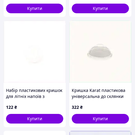
6154MK801K
Купити
Купити
Набір пластикових кришок
Кришка Karat пластикова
для літніх напоїв з
універсальна до склянки
хрестиком 100 од,
42319 100 шт/уп (42321),
122
₴
322
₴
185885B8T
61BM5481T5
Купити
Купити