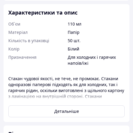
Характеристики та опис
Об`єм
110 мл
Матеріал
Папір
Кількість в упаковці
50 шт.
Колір
Білий
Призначення
Для холодних і гарячих
напоїв/їжі
Стакан чудової якості, не тече, не промокає. Стакани
одноразові паперові підходять як для холодних, так і
гарячих рідин, оскільки виготовлені з щільного картону
з ламінацією на внутрішній стороні. Стакани
одноразові повинні зберігати зовнішній вигляд, не
деформуватися і бути герметичними.
Детальніше