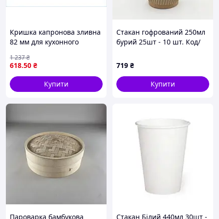
Кришка капронова зливна
Стакан гофрований 250мл
82 мм для кухонного
бурий 25шт - 10 шт. Код/
використання з носиком і
Артикул НФ-00002194
1 237
₴
отворами для зливання
618
.50
₴
719
₴
100 шт.
Купити
Купити
Пароварка бамбукова
Стакан Білий 440мл 30шт -