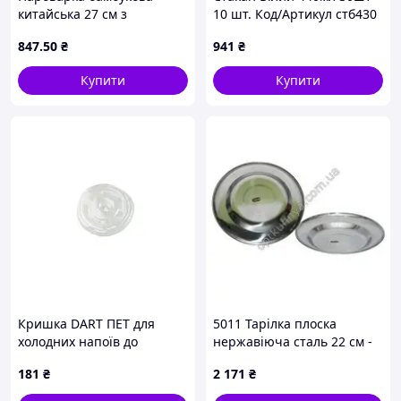
китайська 27 см з
10 шт. Код/Артикул стб430
кришкою, дерев'яний
847
.50
₴
941
₴
посуд для Правильне
Харчування та азіатської
Купити
Купити
кухні (1 шт)
Кришка DART ПЕТ для
5011 Тарілка плоска
холодних напоїв до
нержавіюча сталь 22 см -
паперових склянок 360 мл
100 шт.
181
₴
2 171
₴
480 мл 100 шт/уп Прозора
(41925), BE17017X93