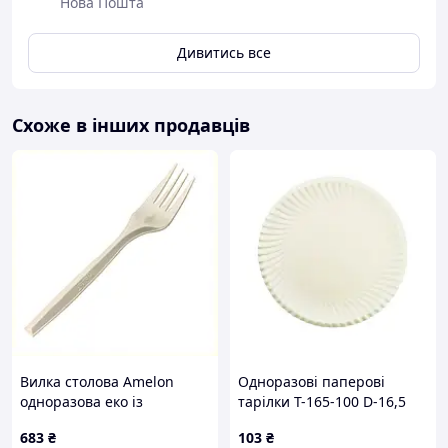
Нова Пошта
Дивитись все
Схоже в інших продавців
Вилка столова Amelon
Одноразові паперові
одноразова еко із
тарілки T-165-100 D-16,5
кукурудзяного крохмалю
мм, 100 шт
683
₴
103
₴
17 см 200 шт/уп (99810),