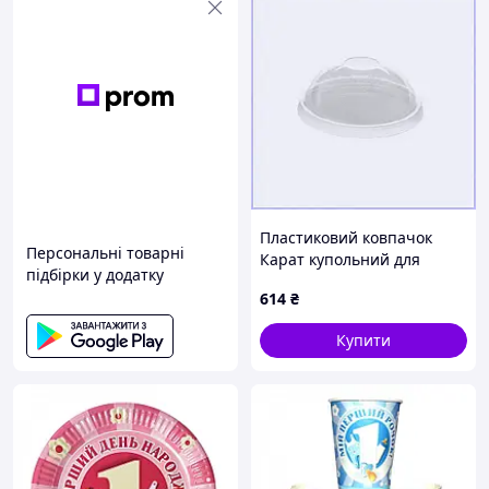
Пластиковий ковпачок
Персональні товарні
Карат купольний для
підбірки у додатку
шейків 100 шт, 17B01796A
614
₴
Купити