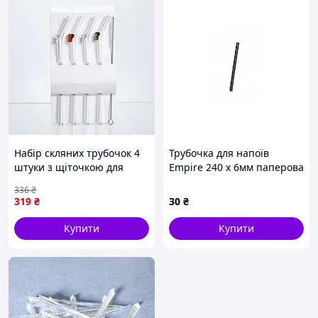
Набір скляних трубочок 4
Трубочка для напоїв
штуки з щіточкою для
Empire 240 x 6мм паперова
очищення екологічні
(25шт) (0300)
336
₴
соломинки коктейлів
319
₴
30
₴
напоїв HP-34-83 д DC
Купити
Купити