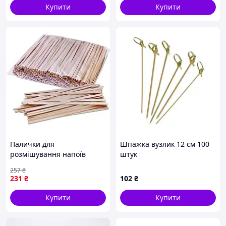
Купити
Купити
Палички для
Шпажка вузлик 12 см 100
розмішування напоїв
штук
Wooden-sticks1000, 14 см,
257
₴
1000 шт
231
₴
102
₴
Купити
Купити