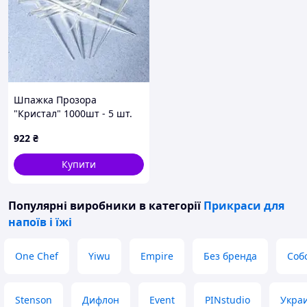
Шпажка Прозора
"Кристал" 1000шт - 5 шт.
Код/Артикул 1220044
922
₴
Купити
Популярні виробники
в категорії
Прикраси для
напоїв і їжі
One Chef
Yiwu
Empire
Без бренда
Соб
Stenson
Дифлон
Event
PINstudio
Укра