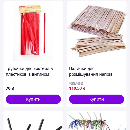
Трубочки для коктейлів
Палички для
пластикові з вигином
розмішування напоїв
Empire EM-0242, червоні,
Wooden-sticks1000, 14 см,
138
.13
₴
21 см, 50 шт./уп
1000 шт
70
₴
110
.50
₴
Купити
Купити