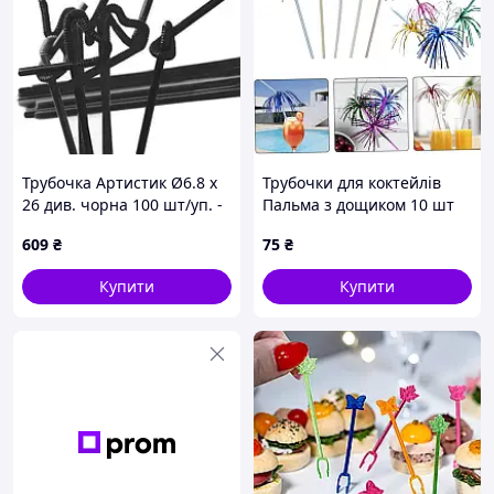
Трубочка Артистик Ø6.8 x
Трубочки для коктейлів
26 див. чорна 100 шт/уп. -
Пальма з дощиком 10 шт
5 шт. Код/Артикул труа02
декоративні соломинки
609
₴
75
₴
для напоїв ТМ Помічниця
Купити
Купити