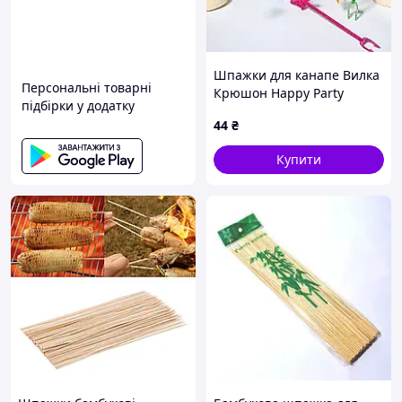
Шпажки для канапе Вилка
Персональні товарні
Крюшон Happy Party
підбірки у додатку
Помічниця пластикові
44
₴
декоративні для фуршету
та закусок 25 шт
Купити