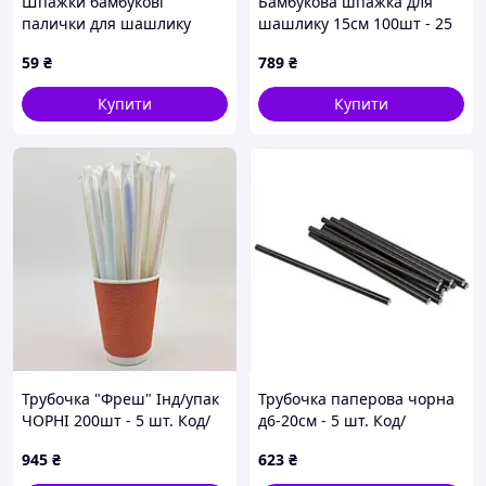
Шпажки бамбукові
Бамбукова шпажка для
палички для шашлику
шашлику 15см 100шт - 25
канапе 25 см (довжина 200
шт. Код/Артикул 8708
59
₴
789
₴
мм) 100шт/уп.
Купити
Купити
Трубочка "Фреш" Інд/упак
Трубочка паперова чорна
ЧОРНІ 200шт - 5 шт. Код/
д6-20см - 5 шт. Код/
Артикул НФ-00002281
Артикул НФ-00002599
945
₴
623
₴