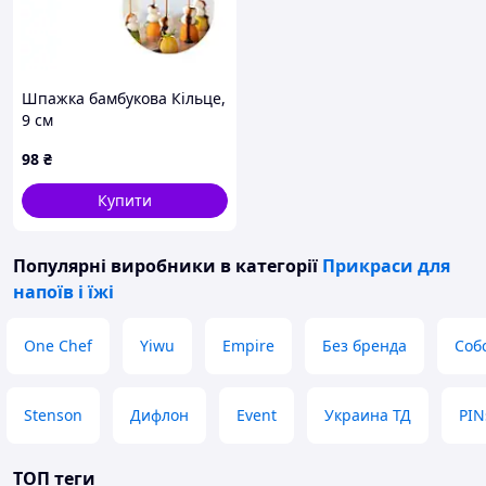
Шпажка бамбукова Кільце,
9 см
98
₴
Купити
Популярні виробники
в категорії
Прикраси для
напоїв і їжі
One Chef
Yiwu
Empire
Без бренда
Соб
Stenson
Дифлон
Event
Украина ТД
PIN
ТОП теги