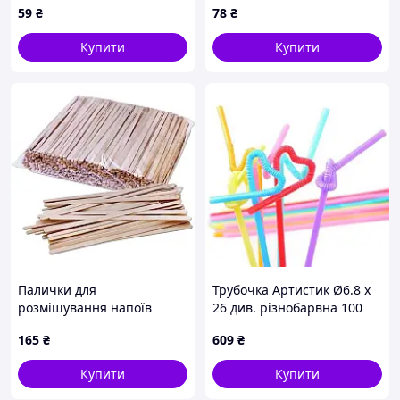
59
₴
78
₴
мм) 100шт/уп.
Купити
Купити
Палички для
Трубочка Артистик Ø6.8 x
розмішування напоїв
26 див. різнобарвна 100
Wooden-sticks1000, 14 см,
шт/уп. - 5 шт. Код/Артикул
165
₴
609
₴
1000 шт
труа01
Купити
Купити