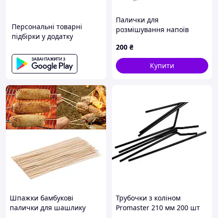
Палички для
Персональні товарні
розмішування напоїв
підбірки у додатку
Wooden-sticks1000, 14 см,
200
₴
1000 шт
Купити
Шпажки бамбукові
Трубочки з коліном
палички для шашлику
Promaster 210 мм 200 шт
канапе 25 см (довжина 200
Чорні (76066)