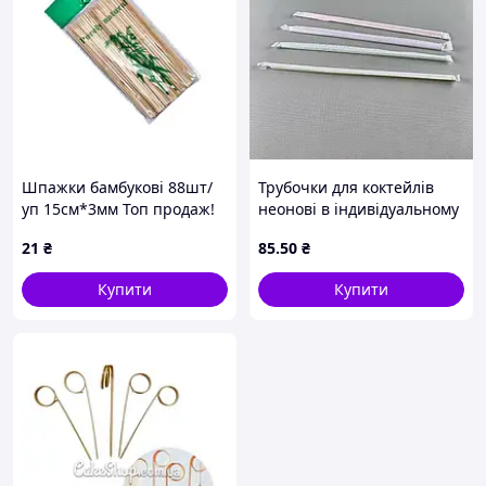
Шпажки бамбукові 88шт/
Трубочки для коктейлів
уп 15см*3мм Топ продаж!
неонові в індивідуальному
впакуванні Artistic Ø 6 мм,
21
₴
85
.50
₴
26 см (100 шт)
Купити
Купити