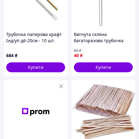
Трубочка паперова крафт
Вигнута скляна
Інд/уп д6-20см - 10 шт.
багаторазова трубочка
Код/Артикул НФ-00002598
завдовжки 20 см для
80
₴
екосозначних напоїв
684
₴
40
₴
Купити
Купити