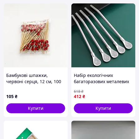
Бамбукові шпажки,
Набір екологічних
червоні серця, 12 см, 100
багаторазових металевих
шт
трубочок із ситом для
618
₴
коктейлів 5 шт 18 см
105
₴
412
₴
FLAME
Купити
Купити