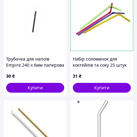
Трубочка для напоїв
Набір соломинок для
Empire 240 x 6мм паперова
коктейлів та соку 25 штук
(25шт) (0300)
яскраві пластикові
30
₴
31
₴
трубочки святковий декор
для напоїв
Купити
Купити