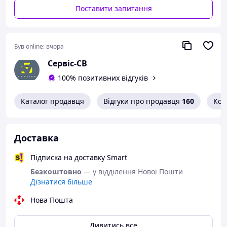
Поставити запитання
- підходить для одноразового використання;
— виготовлена з безпечних матеріалів.
Був online:
вчора
Сервіс-СВ
100% позитивних відгуків
Каталог продавця
Відгуки про продавця
160
Кон
Доставка
Підписка на доставку Smart
Безкоштовно
— у відділення Нової Пошти
Дізнатися більше
Нова Пошта
Дивитись все