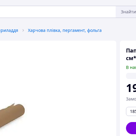
Знайти
приладдя
Харчова плівка, пергамент, фольга
Пап
см*
В на
1
Замо
18