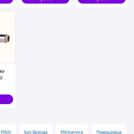
ва
ку
км
0943
FINO
Без бренда
PROservice
Помощница