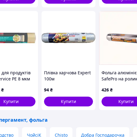
 для продуктів
Плівка харчова Expert
Фольга алюмініє
rvice PE 8 мкм
100м
SafePro на роли
300 м
0.30х100 м 11 м
₴
94
₴
426
₴
071629644) MDR
(71004), 2KCB48
Купити
Купити
Купити
 пергамент, фольга
одство
ЧойсіК
Chisto
Добра Господарочка