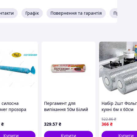
нтакти
Графік
Повернення та гарантія
Про прода
а силосна
Пергамент для
Набір 2шт Фольг
over прозора
випікання 50м Білий
кухні 6м х 60см
0х40 мкм Код/
38см Силікон ТМ
самоклейна / Фо
522
.86
₴
ул 14665
ЗРУЧНІ ДРІБНИЦІ
стікер для захис
₴
329
.57
₴
366
₴
і плити від жир
бризок
Купити
Купити
Купити