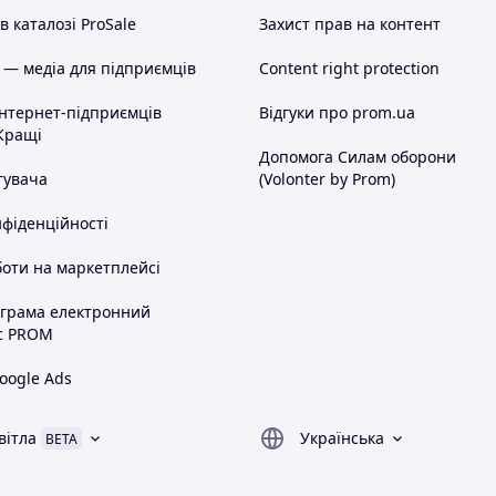
 каталозі ProSale
Захист прав на контент
 — медіа для підприємців
Content right protection
інтернет-підприємців
Відгуки про prom.ua
Кращі
Допомога Силам оборони
тувача
(Volonter by Prom)
нфіденційності
оти на маркетплейсі
ограма електронний
с PROM
oogle Ads
вітла
Українська
BETA