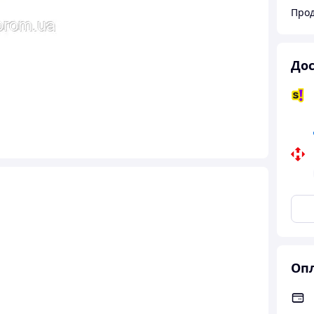
Прод
Дос
Опл