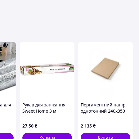
вця
а для
Рукав для запікання
Пергаментний папір -
Sweet Home 3 м
однотонний 240x350
льга-
мм 678114 Hendi
ту стін
27
.50
₴
2 135
₴
ових
Купити
Купити