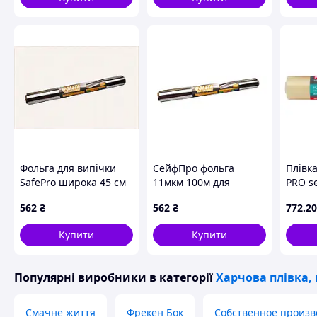
Фольга для випічки
СейфПро фольга
Плівка
SafePro широка 45 см
11мкм 100м для
PRO se
в рулоні 100м,
професійної кухні,
45 см 
562
₴
562
₴
772
.20
B163T380E
16M33ET80
(4823
Купити
Купити
Популярні виробники
в категорії
Харчова плівка,
Смачне життя
Фрекен Бок
Собственное произв