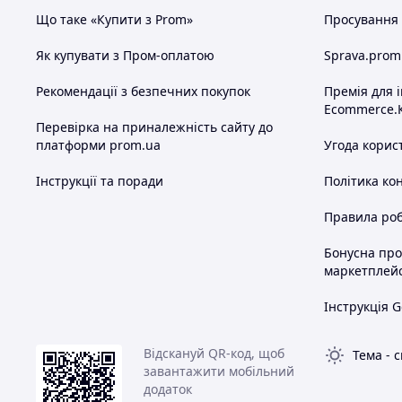
Що таке «Купити з Prom»
Просування в
Як купувати з Пром-оплатою
Sprava.prom
Рекомендації з безпечних покупок
Премія для 
Ecommerce.
Перевірка на приналежність сайту до
платформи prom.ua
Угода корис
Інструкції та поради
Політика ко
Правила роб
Бонусна пр
маркетплей
Інструкція G
Відскануй QR-код, щоб
Тема
-
с
завантажити мобільний
додаток