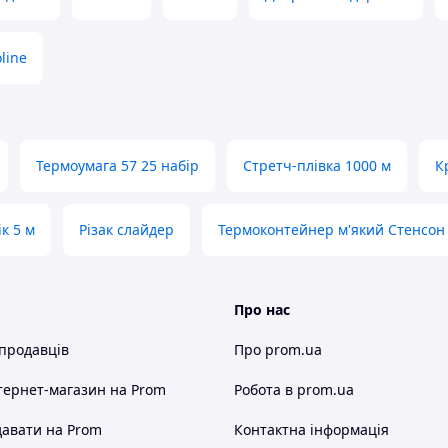
oline
Термоумага 57 25 набір
Стретч-плівка 1000 м
К
к 5 м
Різак слайдер
Термоконтейнер м'який Стенсон
Про нас
 продавців
Про prom.ua
тернет-магазин
на Prom
Робота в prom.ua
авати на Prom
Контактна інформація