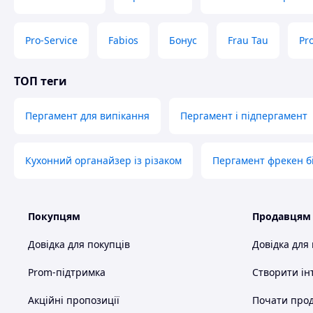
Pro-Service
Fabios
Бонус
Frau Tau
Pr
ТОП теги
Пергамент для випікання
Пергамент і підпергамент
Кухонний органайзер із різаком
Пергамент фрекен бі
Покупцям
Продавцям
Довідка для покупців
Довідка для
Prom-підтримка
Створити ін
Акційні пропозиції
Почати прод