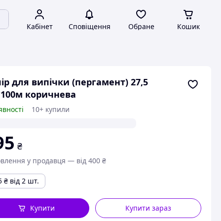
Кабінет
Сповіщення
Обране
Кошик
ір для випічки (пергамент) 27,5
100м коричнева
явності
10+ купили
95
₴
влення у продавця — від 400 ₴
5
₴
від 2 шт.
Купити
Купити зараз