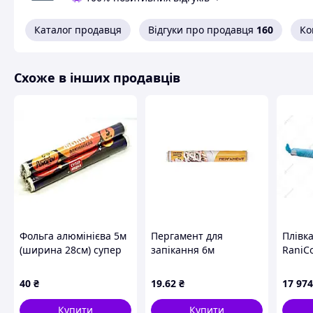
Каталог продавця
Відгуки про продавця
160
Ко
Схоже в інших продавців
Фольга алюмінієва 5м
Пергамент для
Плівк
(ширина 28см) супер
запікання 6м
RaniC
міцна ТМ Povarov
Коричневий без
22х10
втулки (ширина 28см)
Артик
40
₴
19
.62
₴
17 974
ТМ Смачне Життя
Купити
Купити