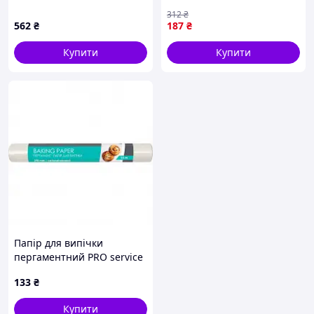
100 метрів, 16338T0TM
(4823071627138) - (gHome)
312
₴
562
₴
187
₴
Купити
Купити
Папір для випічки
пергаментний PRO service
15 м (4820048483766)
133
₴
Купити