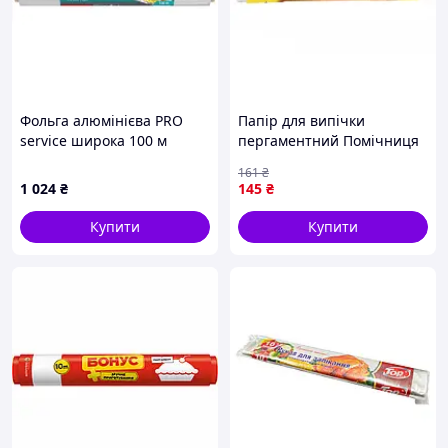
Фольга алюмінієва PRO
Папір для випічки
service широка 100 м
пергаментний Помічниця
(4823071609660)
Силіконізований 29 см х 6
161
₴
м (4820012347582)
1 024
₴
145
₴
Купити
Купити