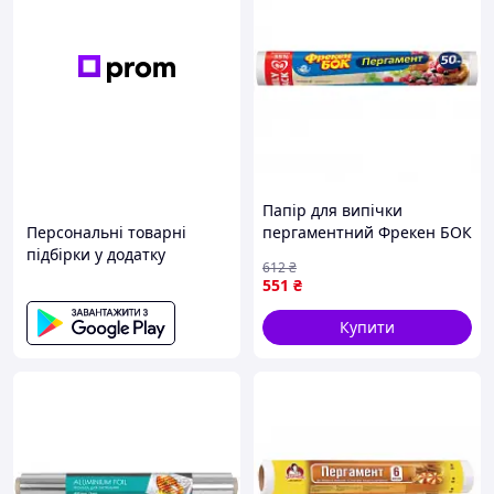
Папір для випічки
Персональні товарні
пергаментний Фрекен БОК
підбірки у додатку
50 м (4823071631968)
612
₴
551
₴
Купити