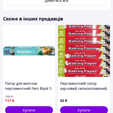
Дивитись все
Схоже в інших продавців
Папір для випічки
Пергаментний папір
пергаментний Pani Blysk 5
харчовий силіконізований,
м (4823071661255)
для випікання, білий, 5
130
₴
метрів, ширина 30 см
117
₴
42
₴
Купити
Купити