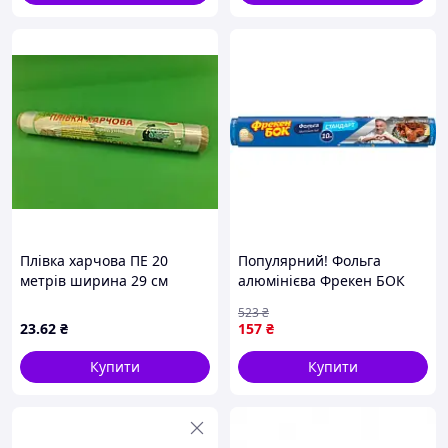
Плівка харчова ПЕ 20
Популярний! Фольга
метрів ширина 29 см
алюмінієва Фрекен БОК
густина 6 мкр "Супер
Стандарт 10 м
523
₴
торба" 1 рулон
(4823071621570) - Краща
23
.62
₴
157
₴
якість тільки на
Nukleon.com.ua
Купити
Купити