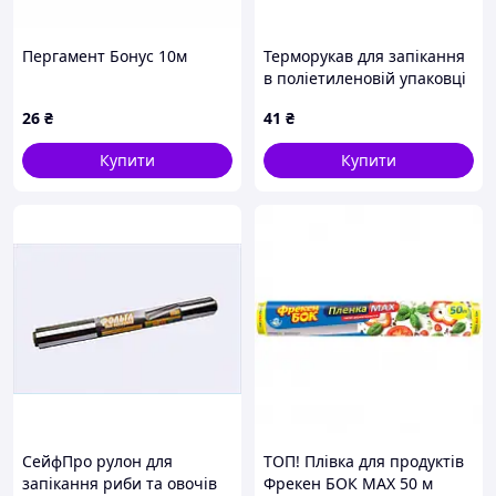
Пергамент Бонус 10м
Терморукав для запікання
в поліетиленовій упаковці
290мм х 10м (122814)
26
₴
41
₴
Купити
Купити
СейфПро рулон для
ТОП! Плівка для продуктів
запікання риби та овочів
Фрекен БОК MAX 50 м