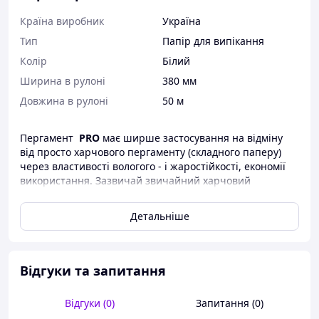
Країна виробник
Україна
Тип
Папір для випікання
Колір
Білий
Ширина в рулоні
380 мм
Довжина в рулоні
50 м
Пергамент
PRO
має ширше застосування на відміну
від просто харчового пергаменту (складного паперу)
через властивості вологого - і жаростійкості, економії
використання. Зазвичай звичайний харчовий
пергамент використовують для зберігання продуктів.
Силиконизований пергамент
Можна використовувати
Детальніше
для випікання та запікання у духових шафах, смаженні
у сковороді (тільки електричні печі), розморожування і
розігрівання в мікрохвильових пічках, порційному
заморожування, приготування суші, розколювання
Відгуки та запитання
тіста, а також для гігієничного роздирування м’яса або
риби.
Відгуки (0)
Запитання (0)
Особлива перевага пергаменту є точне дотримання