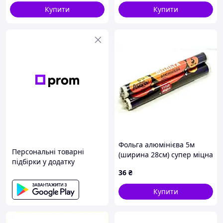
Купити
Купити
Фольга алюмінієва 5м
Персональні товарні
(ширина 28см) супер міцна
підбірки у додатку
ТМ Povarov
36
₴
Купити