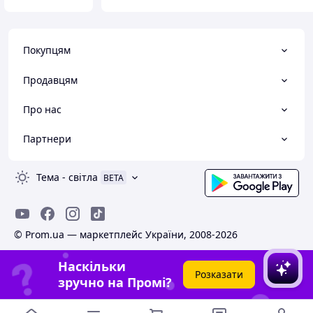
Покупцям
Продавцям
Про нас
Партнери
Тема
-
світла
BETA
© Prom.ua — маркетплейс України, 2008-2026
Наскільки
Розказати
зручно на Промі?