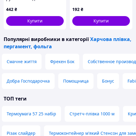
ресторанів, 64C335T9E7
442
₴
192
₴
Купити
Купити
Популярні виробники
в категорії
Харчова плівка,
пергамент, фольга
Смачне життя
Фрекен Бок
Собственное производ
Добра Господарочка
Помощница
Бонус
Fab
ТОП теги
Термоумага 57 25 набір
Стретч-плівка 1000 м
Кри
Різак слайдер
Термоконтейнер м'який Стенсон для зам