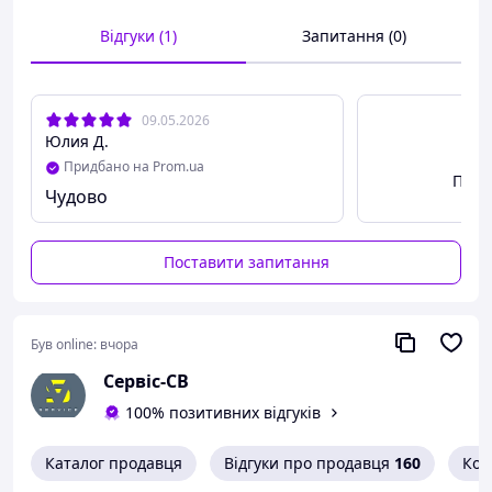
Відгуки (1)
Запитання (0)
09.05.2026
Юлия Д.
Придбано на Prom.ua
Пере
Чудово
Поставити запитання
Був online:
вчора
Сервіс-СВ
100% позитивних відгуків
Каталог продавця
Відгуки про продавця
160
Кон