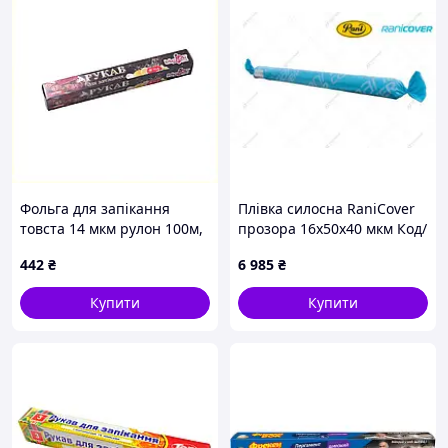
Фольга для запікання
Плівка силосна RaniCover
товста 14 мкм рулон 100м,
прозора 16х50х40 мкм Код/
6433H5A97
Артикул 14662
442
₴
6 985
₴
Купити
Купити