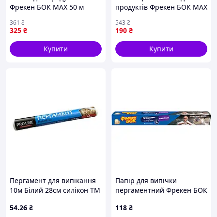
Фрекен БОК MAX 50 м
продуктів Фрекен БОК MAX
(4823071627138)
50 м (4823071627138) -
361
₴
543
₴
тільки на ZaGrosh.com.ua
325
₴
190
₴
Купити
Купити
Пергамент для випікання
Папір для випічки
10м Білий 28см силікон ТМ
пергаментний Фрекен БОК
ProLine
широкий 5 м
54
.26
₴
118
₴
(4820048483285) w