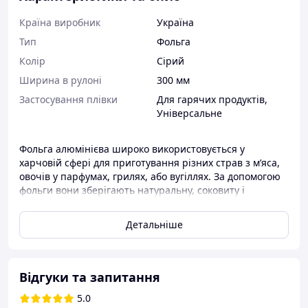
Країна виробник
Україна
Тип
Фольга
Колір
Сірий
Ширина в рулоні
300 мм
Застосування плівки
Для гарячих продуктів
,
Універсальне
Фольга алюмінієва широко використовується у
харчовій сфері для приготування різних страв з м’яса,
овочів у парфумах, грилях, або вугіллях. За допомогою
фольги вони зберігають натуральну, соковиту і
поживну цінність. Створює швидші приготування
продуктів. Якщо необхідно, з фольги можна зробити
Детальніше
посуд або лист.
Відгуки та запитання
5.0