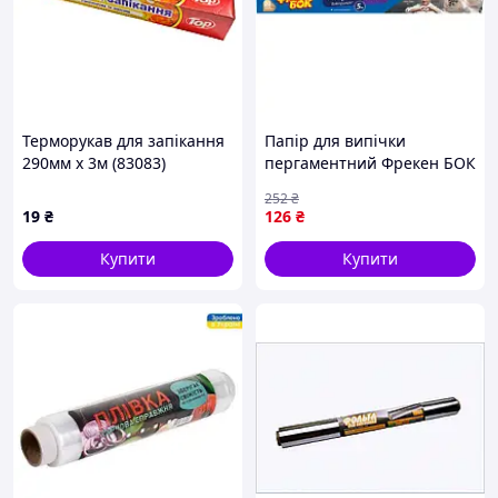
Терморукав для запікання
Папір для випічки
290мм х 3м (83083)
пергаментний Фрекен БОК
широкий 5 м
252
₴
(4820048483285) - оригінал
19
₴
126
₴
Купити
Купити