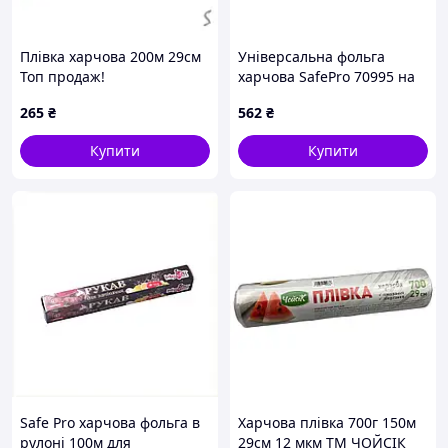
Плівка харчова 200м 29см
Універсальна фольга
Топ продаж!
харчова SafePro 70995 на
ролику XC163380A
265
₴
562
₴
Купити
Купити
Safe Pro харчова фольга в
Харчова плівка 700г 150м
рулоні 100м для
29см 12 мкм ТМ ЧОЙСІК