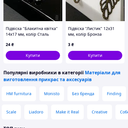
Підвіска "Блакитна квітка"
Підвіска "Листик" 12х31
14х17 мм, колір Сталь
мм, колір Бронза
24
₴
3
₴
Купити
Купити
Популярні виробники
в категорії
Матеріали для
виготовлення прикрас та аксесуарів
HM furnitura
Monisto
Без бренда
Finding
Scale
Liadoro
Make it Real
Creative
Соб