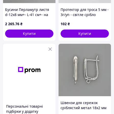
Бусини Перламутр листя
Протектор для троса 5 мм -
d-12х8 мм+- L-41 см+- на
3г/уп - світле срібло
волосіні
2 265
.76
₴
102
₴
Купити
Купити
Швензи для сережок
Персональні товарні
сріблястий метал 18х2 мм
підбірки у додатку
+ - пара