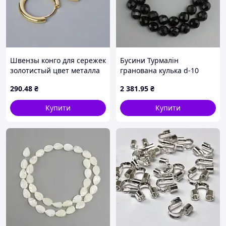
Швензы конго для сережек
Бусини Турмалін
золотистый цвет металла
гранована кулька d-10
18х19,5х3мм пара
мм+- L-38 см+-
290
.48
₴
2 381
.95
₴
Купити
Купити