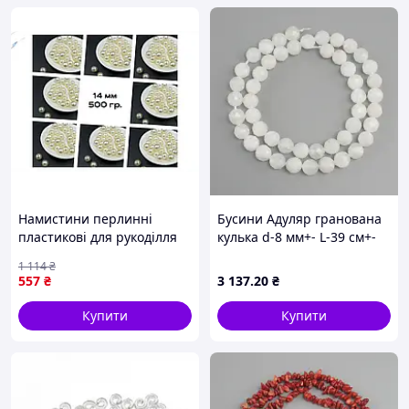
Намистини перлинні
Бусини Адуляр гранована
пластикові для рукоділля
кулька d-8 мм+- L-39 см+-
діаметром 14 мм 500 г
1 114
₴
айворі 300 шт
557
₴
3 137
.20
₴
Купити
Купити