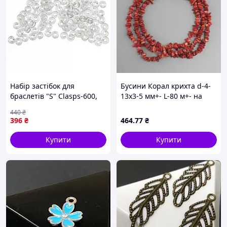
Набір застібок для
Бусини Корал крихта d-4-
браслетів "S" Clasps-600,
13х3-5 мм+- L-80 м+- на
600 штук
волосіні
440
₴
396
₴
464
.77
₴
Купити
Купити