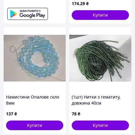
174
.29
₴
Купити
Намистини Опалове скло
(1шт) Нитки з гематиту,
8мм
довжина 40см
137
₴
78
₴
Купити
Купити