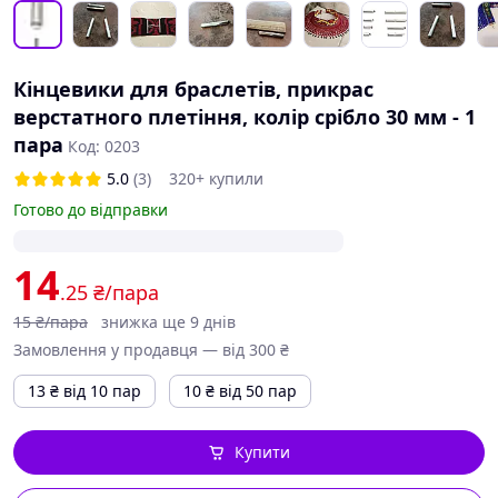
Кінцевики для браслетів, прикрас
верстатного плетіння, колір срібло 30 мм - 1
пара
Код: 0203
5.0
(3)
320+ купили
Готово до відправки
14
.25
₴/пара
15
₴/пара
знижка ще 9 днів
Замовлення у продавця — від 300 ₴
13
₴
від 10 пар
10
₴
від 50 пар
Купити