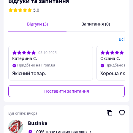
Відгуки та запитання
5.0
Відгуки (3)
Запитання (0)
Всі
05.10.2025
23.
Катерина С.
Оксана С.
Придбано на Prom.ua
Придбано на P
Якісний товар.
Хороша якіст
Поставити запитання
Був online:
вчора
Businka
100% позитивних відгуків