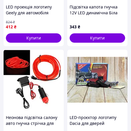
LED проекція логотипу
Підсвітка капота гнучка
Geely для автомобіля
12V LED динамічна Біла
універсальний комплект
180см (бокове свічення)
824
₴
для освітлення і безпеки
412
₴
343
₴
Купити
Купити
Неонова підсвітка салону
LED-проєктор логотипу
авто гнучка стрічка для
Dacia для дверей
створення атмосфери в
універсальний комплект 2