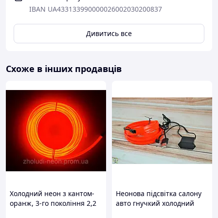
IBAN UA433133990000026002030200837
Дивитись все
Схоже в інших продавців
Холодний неон з кантом-
Неонова підсвітка салону
оранж, 3-го покоління 2,2
авто гнучкий холодний
мм (розниця, опт)
червоний 5 м для