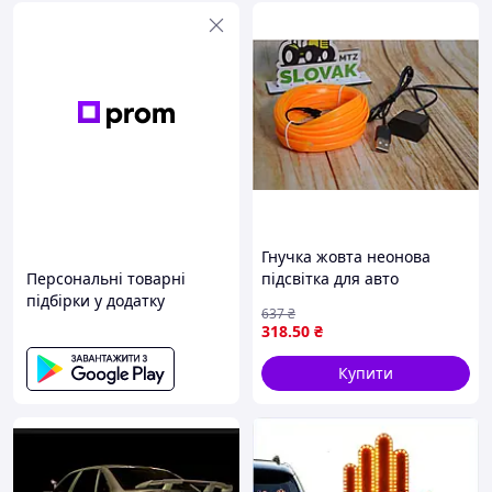
Гнучка жовта неонова
Персональні товарні
підсвітка для авто
підбірки у додатку
завдовжки 5 метрів із
637
₴
живленням від USB
318
.50
₴
Купити