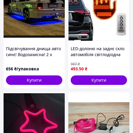
Підсвічування днища авто
LED-долоню на заднє скло
синє! Водозахисна! 2 х
автомобіля світлодіодна
135см та 2 х 115см.
рука для унікального
987
₴
оформлення та вираження
656
₴/упаковка
493
.50
₴
емоцій
Купити
Купити