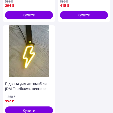
588
₴
830
₴
автомобілі холодний
шт. для прикрашування
294
₴
415
₴
червоний 5 м
автомобіля безпеки
Купити
Купити
Підвіска для автомобіля
JDM Tsurikawa, неонове
серце, LED неон,
1 360
₴
автоаксесуари, цурікава
952
₴
Купити