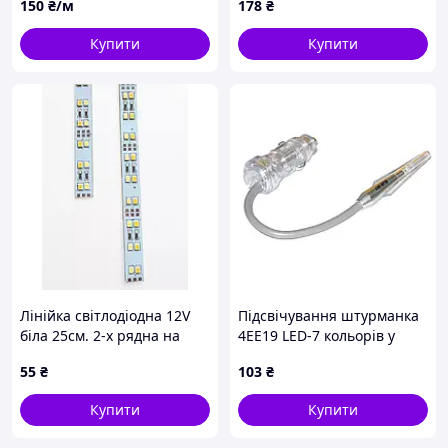
150
₴/м
178
₴
створення атмосфери в
машині на USB
Купити
Купити
Лінійка світлодіодна 12V
Підсвічування штурманка
біла 25см. 2-х рядна на
4EE19 LED-7 кольорів у
алюмінієвій підкладці 1шт
прикур.
55
₴
103
₴
Купити
Купити