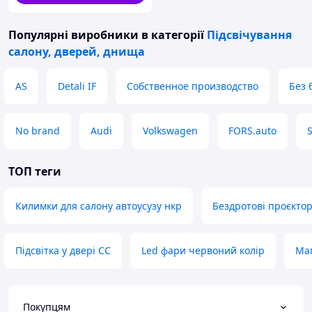
Популярні виробники
в категорії
Підсвічування
салону, дверей, днища
AS
Detali IF
Собственное производство
Без 
No brand
Audi
Volkswagen
FORS.auto
ТОП теги
Килимки для салону автоусузу нкр
Бездротові проєктор
Підсвітка у двері CC
Led фари червоний колір
Маг
Покупцям