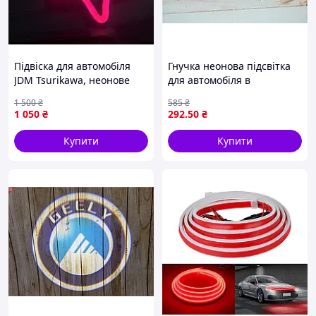
Підвіска для автомобіля
Гнучка неонова підсвітка
JDM Tsurikawa, неонове
для автомобіля в
серце, LED неон,
холодному рожевому
1 500
₴
585
₴
автоаксесуари, цурікава
кольорі завдовжки 5
1 050
₴
292
.50
₴
метрів із живленням від
USB
Купити
Купити