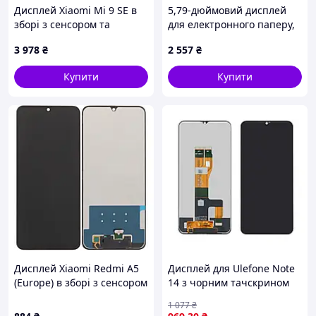
Дисплей Xiaomi Mi 9 SE в
5,79-дюймовий дисплей
зборі з сенсором та
для електронного паперу,
рамкою Lavender Violet
792x272, чорно-білий -
3 978
₴
2 557
₴
Original PRC
Waveshare 26843
Купити
Купити
Відео, як ми упаковуємо посилки
Дисплей Xiaomi Redmi A5
Дисплей для Ulefone Note
(Europe) в зборі з сенсором
14 з чорним тачскрином
black (169.5MM)
1 077
₴