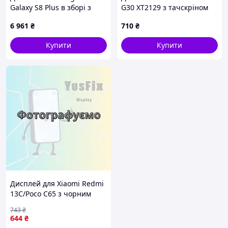
Galaxy S8 Plus в зборі з
G30 XT2129 з тачскріном
сенсором Midnight Black
(оригінал OEM)
6 961
₴
710
₴
(оригінал переклей)
Купити
Купити
Дисплей для Xiaomi Redmi
13C/Poco C65 з чорним
тачскрином REV U
743
₴
644
₴