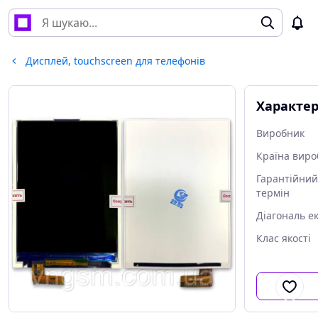
Дисплей, touchscreen для телефонів
Характе
Виробник
Країна виро
Гарантійний
термін
Діагональ е
Клас якості