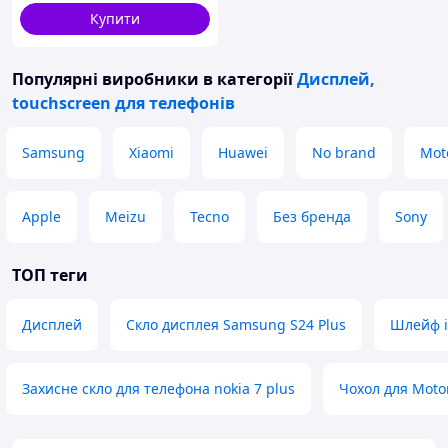
Купити
Популярні виробники
в категорії
Дисплей,
touchscreen для телефонів
Samsung
Xiaomi
Huawei
No brand
Mot
Apple
Meizu
Tecno
Без бренда
Sony
ТОП теги
Дисплей
Скло дисплея Samsung S24 Plus
Шлейф і
Захисне скло для телефона nokia 7 plus
Чохол для Moto