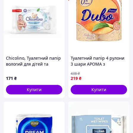
Chicolino, Туалетний папір
Туалетний папір 4 рулони
вологий для дітей та
3 шари АРОМА з
дорослих, біорозкладний
персиковим ароматом
438
₴
(40 шт)
SOFT ТМ ДИВО для
171
₴
219
₴
ніжного догляду
Купити
Купити