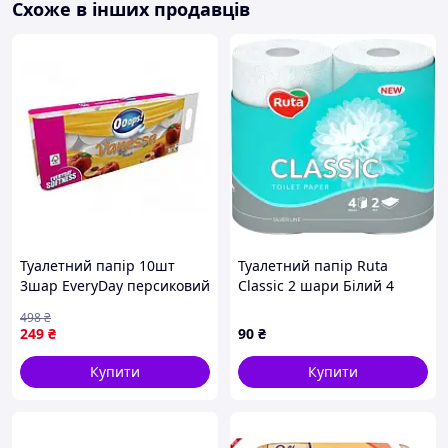
Схоже в інших продавців
Туалетний папір 10шт
Туалетний папір Ruta
3шар EveryDay персиковий
Classic 2 шари Білий 4
для щоденного
рулони (4820023740044)
498
₴
використання м'який і
249
₴
90
₴
міцний
Купити
Купити