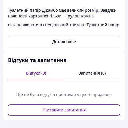
Туалетний папір Джамбо має великий розмір. Завдяки
наявності картонної гільзи — рулон можна
встановлювати в спеціальний тримач. Туалетний папір
Джамбо часто використовують у громадських
закладах. Первинне целюлозне волокно, з якого
Детальніше
виготовлений папір, надає йому м'якості, а
міцність забезпечує двошарове полотно. На туалетний
папір нанесені лінії відриву від невеликого
Відгуки та запитання
завдовжки. Це дає змогу зручно та економно
Відгуки (0)
Запитання (0)
використовувати туалетний папір.
Паковання — 36 шт.
Ще не було відгуків про товар у цього продавця
Поставити запитання