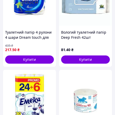
Туалетний папір 4 рулони
Вологий туалетний папір
4 шари Dream touch для
Deep Fresh 42шт
комфортного
біорозкладний
435
₴
використання в туалеті
217
.50
₴
81
.40
₴
Білий Linden
Купити
Купити