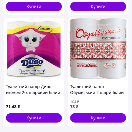
Купити
Купити
Туалетний папір Диво
Туалетний папір
економ 2-х шаровий білий
Обухівський 2 шари білий
4 рул на гільзі (832066)
4 рулони (4820003833827)
104
₴
71
.48
₴
78
₴
Купити
Купити