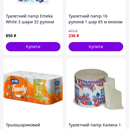
Туалетний папір Emeka
Туалетний папір 16
White 3 шари 32 рулони
рулонів 1 шар 65 м економ
(3800024065296)
для дому з тисненням
472
₴
сірого кольору
850
₴
236
₴
Купити
Купити
Трьохшариковий
Туалетний папір Калина 1