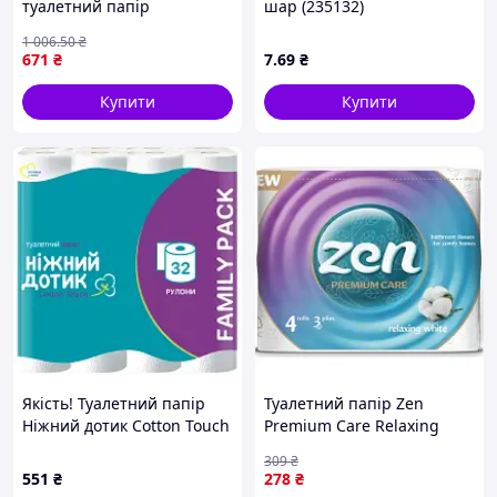
туалетний папір
шар (235132)
економічний м'який і
1 006
.50
₴
міцний з переробленої
671
₴
7
.69
₴
макулатури 16 рулонів
SPICY
Купити
Купити
Якість! Туалетний папір
Туалетний папір Zen
Ніжний дотик Cotton Touch
Premium Care Relaxing
2 шари 32 рулони
White 3 шари 4 рулони
309
₴
(4820183972033) - Гарантія!
(5944582100176)
551
₴
278
₴
Сервіс!