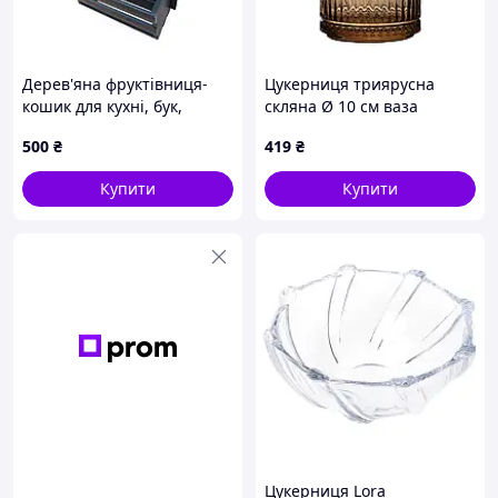
Дерев'яна фруктівниця-
Цукерниця триярусна
кошик для кухні, бук,
скляна Ø 10 см ваза
темний, 39 см
цукерниця кругла з
500
₴
419
₴
кришкою HP-YH-73
Купити
Купити
Цукерниця Lora