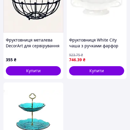
Фруктовниця металева
Фруктовниця White City
DecorArt для сервірування
чаша з ручками фарфор
столу, 87B9489A3
25.5 см
923
.75
₴
355
₴
746
.39
₴
Купити
Купити