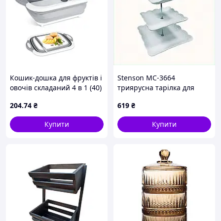
Кошик-дошка для фруктів і
Stenson MC-3664
овочів складаний 4 в 1 (40)
триярусна тарілка для
закусок порцеляна
204
.74
₴
619
₴
BC8853650
Купити
Купити