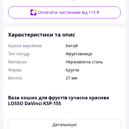
Оплатити частинами від 115 ₴
Характеристики та опис
Країна виробник
Китай
Тип посуду
Фруктовниця
Матеріал
Нержавіюча сталь
Форма
Кругла
Висота
27 мм
Ваза кошик для фруктів сучасна красива
LOSSO DaVinci KSP-155
Кошик для фруктів DaVinci KSP-155 - це дизайнерське
рішення для кухонного та гостьового столу. Дуже
Детальніше
ефектна, виконана в сучасному стилі ваза, здатна