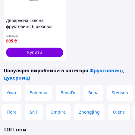
Двоярусна скляна
фруктовиця бірюзово-
зелена із золотим обідком
1 810
₴
для сервірування десертів
905
₴
і фруктів
Купити
Популярні виробники
в категорії
Фруктовниці,
цукерниці
Yiwu
Bohemia
BonaDi
Bona
Stenson
Fiora
SNT
Empire
Zhongjing
Olens
ТОП теги