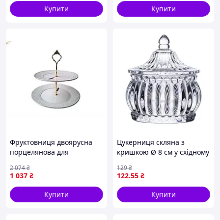
Купити
Купити
Фруктовниця двоярусна
Цукерниця скляна з
порцелянова для
кришкою Ø 8 см у східному
сервірування десертів і
стилі HP-YH-2 _mx
2 074
₴
129
₴
фруктів Снігова королева
1 037
₴
122
.55
₴
ТМ INTEROS
Купити
Купити