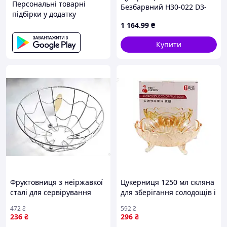
Персональні товарні
Безбарвний H30-022 D3-
підбірки у додатку
2026
1 164
.99
₴
Купити
Фруктовниця з неіржавкої
Цукерниця 1250 мл скляна
сталі для сервірування
для зберігання солодощів і
фруктів і десертів 23х9 см
десертів із кришкою ТМ
472
₴
592
₴
ТМ КІТАЙ
RED CHERRY
236
₴
296
₴