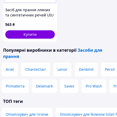
Засіб для прання лляних
та синтетичних речей UIU
2 л E8E163895
563
₴
Купити
Популярні виробники
в категорії
Засоби для
прання
Ariel
ChanteClair
Lenor
Denkmit
Persil
Primaterra
Delamark
Savex
Pro Wash
F
ТОП теги
Ополіскувач для гігієни
Ополіскувач для білизни Silan 