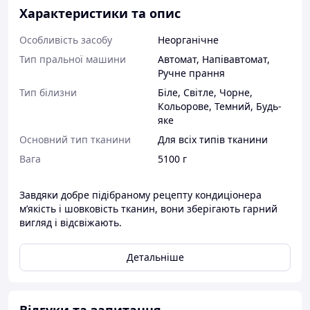
Характеристики та опис
Особливість засобу
Неорганічне
Тип пральної машини
Автомат
,
Напівавтомат
,
Ручне прання
Тип білизни
Біле
,
Світле
,
Чорне
,
Кольорове
,
Темний
,
Будь-
яке
Основний тип тканини
Для всіх типів тканини
Вага
5100 г
Завдяки добре підібраному рецепту кондиціонера
м’якість і шовковість тканин, вони зберігають гарний
вигляд і відсвіжають.
Детальніше