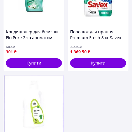
Кондиціонер для білизни
Порошок для прання
Flo Pure 2л з ароматом
Premium Fresh 8 кг Savex
фруктів і квітів для м'яких
602
₴
2 739
₴
тканин легкого прасування
301
₴
1 369
.50
₴
Купити
Купити