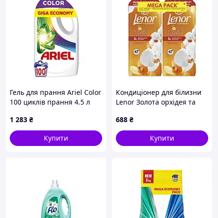
Гель для прання Ariel Color
Кондиціонер для білизни
100 циклів прання 4.5 л
Lenor Золота орхідея та
(8700216692007)
ваніль 2 х 987 мл
1 283
₴
688
₴
(8700216880770) (g743701)
Купити
Купити