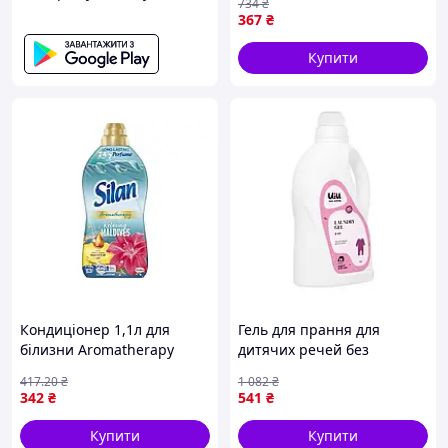
734
₴
усуває знебарвлення
367
₴
мікроволокон
Купити
Кондиціонер 1,1л для
Гель для прання для
білизни Aromatherapy
дитячих речей без
Райські Мальдіви ТМ SILAN
аромату UIU DeLaMark 2 л,
417
.20
₴
1 082
₴
BP
8163897
342
₴
541
₴
Купити
Купити