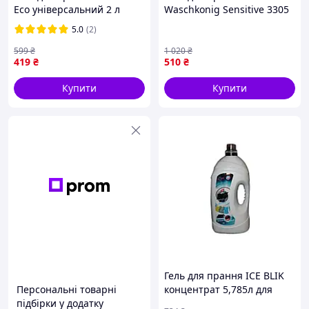
Eco універсальний 2 л
Waschkonig Sensitive 3305
(4820189880448)
мл рідкий для дитячих
5.0
(2)
речей з алое вера без
запаху
599
₴
1 020
₴
419
₴
510
₴
Купити
Купити
Гель для прання ICE BLIK
Персональні товарні
концентрат 5,785л для
підбірки у додатку
кольорових і білих речей