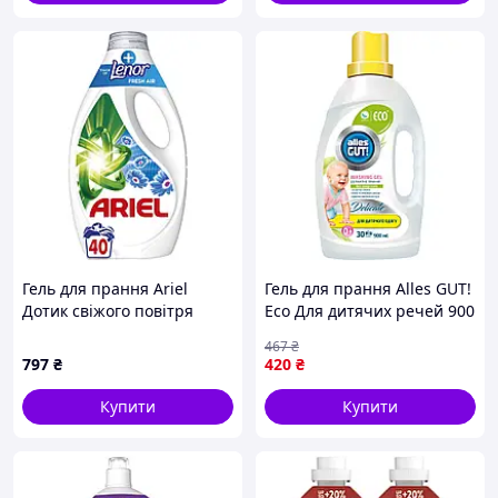
Гель для прання Ariel
Гель для прання Alles GUT!
Дотик свіжого повітря
Eco Для дитячих речей 900
Lenor 1.8 л (8700216692090)
мл (4820189880417)
467
₴
797
₴
420
₴
Купити
Купити