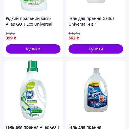
Рідкий пральний засіб
Гель для прання Gallus
Alles GUT! Eco Universal
Universal 4 в 1
Extra Power Extra Power 1.5
концентрований для білих
649
₴
1 124
₴
(4820189880462)
і кольорових тканин 4,05л
399
₴
562
₴
Купити
Купити
Гель для прання Alles GUT!
Гель для прання