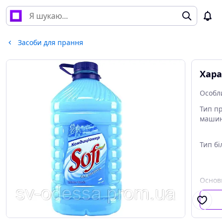
Засоби для прання
Хара
Особли
Тип п
маши
Тип б
Основ
ткани
Вага