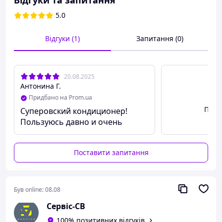
Відгуки та запитання
5.0
Відгуки (1)
Запитання (0)
20.08.2025
Антонина Г.
Придбано на Prom.ua
Пере
Суперовский кондиционер!
Пользуюсь давно и очень
нравится!
Поставити запитання
Був online:
08.08
Сервіс-СВ
100% позитивних відгуків