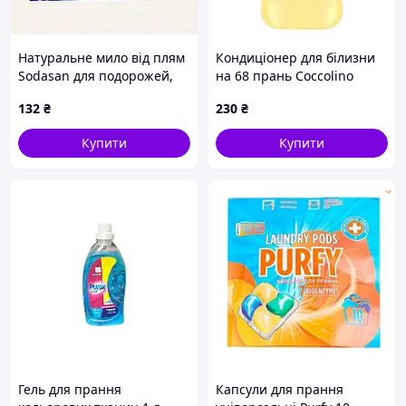
Натуральне мило від плям
Кондиціонер для білизни
Sodasan для подорожей,
на 68 прань Coccolino
TM87A76266
Happy Yellow з ароматом
132
₴
230
₴
апельсину та жасмину
1700 мл Італія
Купити
Купити
Гель для прання
Капсули для прання