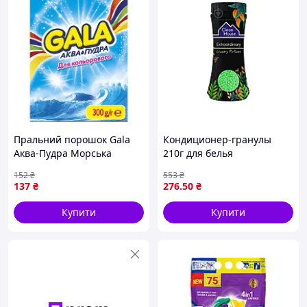
Пральний порошок Gala
Кондиционер-гранулы
Аква-Пудра Морська
210г для белья
свіжість для кольорової
ароматизированные для
152
₴
553
₴
білизни 300 г
стойкого аромата и
137
₴
276
.50
₴
(8006540512159)
мягкости тканей
Купити
Купити