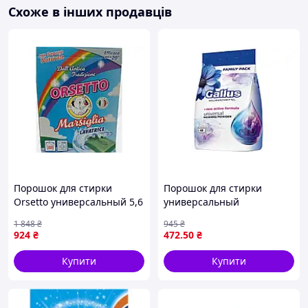
Схоже в інших продавців
Порошок для стирки
Порошок для стирки
Orsetto универсальный 5,6
универсальный
кг для цветного и белого
концентрат 3,6кг для
1 848
₴
945
₴
белья с натуральным
белого и цветного белья
924
₴
472
.50
₴
мылом и энзимами
ТМ Gallus
Купити
Купити