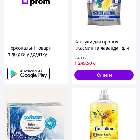
Капсули для прання
Персональні товарні
"Жасмин та лаванда" для
підбірки у додатку
всіх типів тканин, 75 шт.
2 499
₴
WASH FREE "Lv"
1 249
.50
₴
Купити