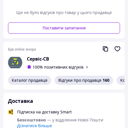
лляних, бавовняних, вовняних, синтетичних і
напівсинтетичних. Крім того, його можна
Ще не було відгуків про товар у цього продавця
використовувати як для прання вручну, так і для
прання автомат або напівавтомат. Для легкого
«повсякденного» прання Вам досить лише 50 мл засобу
Поставити запитання
(смуг ковпачка)
Був online:
вчора
Сервіс-СВ
100% позитивних відгуків
Каталог продавця
Відгуки про продавця
160
Кон
Доставка
Підписка на доставку Smart
Безкоштовно
— у відділення Нової Пошти
Дізнатися більше