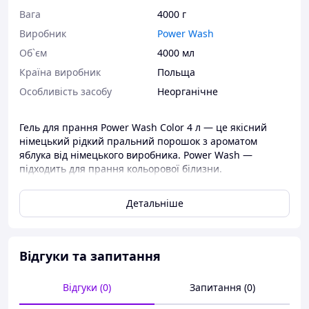
Вага
4000 г
Виробник
Power Wash
Об`єм
4000 мл
Країна виробник
Польща
Особливість засобу
Неорганічне
Гель для прання Power Wash Color 4 л — це якісний
німецький рідкий пральний порошок з ароматом
яблука від німецького виробника. Power Wash —
підходить для прання кольорової білизни.
Універсальний засіб, оскільки підходить для
машинного і для ручного прання. Гель Power wash є
Детальніше
екологічно безпечним засобом для прання, позаяк він
100% розкладається мікроорганізмами. Порошок-гель
не містить фосфатів і цеолітів, які можуть заподіяти
шкоди як людині, так і довкіллю, і викликати алергічні
Відгуки та запитання
реакції. Пральний порошок Power Wash gel 4 л —
видалить найбільш складні плями та додасть аромат
Відгуки (0)
Запитання (0)
свіжості вашим речам на тривалий час. Гель-порошок
чудово відпирає забруднення з різних тканин —