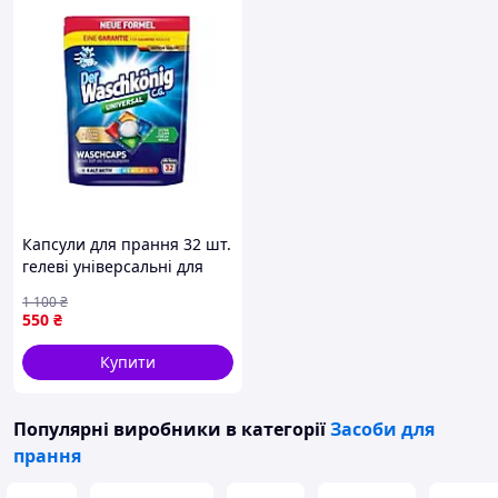
Капсули для прання 32 шт.
гелеві універсальні для
видалення плям і захисту
1 100
₴
кольору тканини
550
₴
Купити
Популярні виробники
в категорії
Засоби для
прання