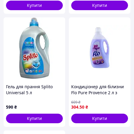
Купити
Купити
Гель для прання Splito
Кондиціонер для білизни
Universal 5 л
Flo Pure Provence 2 л з
(4820049384048)
антистатичним ефектом
609
₴
для м'якості та свіжості
590
₴
304
.50
₴
тканин
Купити
Купити