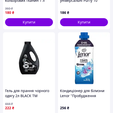
кольорових тканин 1 л
універсальні Purfy 10
автоматичний для захисту
капсул
360
₴
кольору та видалення
180
₴
186
₴
забруднень
Купити
Купити
Гель для прання чорного
Кондиціонер для білизни
одягу 2л BLACK ТМ
Lenor "Пробудження
ECOMAX "Lv"
весни" 798 мл (38 прань)
444
₴
222
₴
256
₴