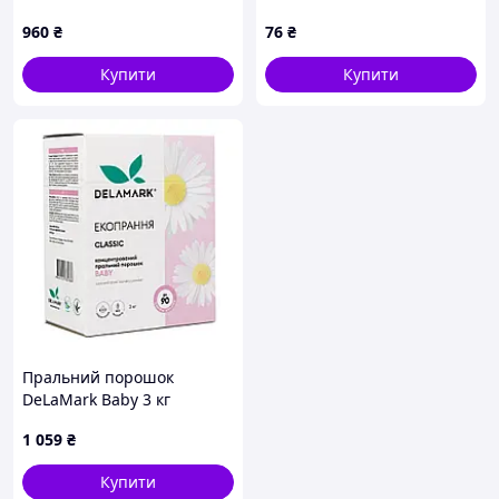
білизни 4.5 л
(8435495845249)
960
₴
76
₴
Купити
Купити
Пральний порошок
DeLaMark Baby 3 кг
(4820152330338)
1 059
₴
Купити