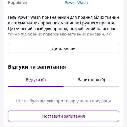
Виробник
Power Wash
Гель Power Wash призначений для прання білих тканин
в автоматичних пральних машинах і ручного прання.
Це сучасний засіб для прання, розроблений на основі
точно підібраних поверхнево-активних речовин, які
глибоко проникає у волокна тканини, відпираючи бруд
і неприємні запахи. Воно підходить для прання
Детальніше
бавовняних, лляних і синтетичних тканин, а також
тканин зі змішаних волокон у пральних машинах будь-
якого типу. Ефективний за температурного діапазону
Відгуки та запитання
від 30 до 95 °C. Не призводить до алергії, оскільки не
містить фосфатів, хімічних вибілювачів, ферментів і
запашників. До його складу входять аніонні та неіонні
Відгуки (0)
Запитання (0)
поверхнево-активні речовини з високою мийною
здатністю, а також оптичні вибілювальні речовини, що
неабияк полегшує видалення бруду як органічного, так
Ще не було відгуків про товар у цього продавця
і неорганічного походження та надає речам.
бездоганну білість. Безпечний для довкілля, має 100%
біорозкладність. Зменшує жорсткість води, запобігає
Поставити запитання
утворенню накипу.