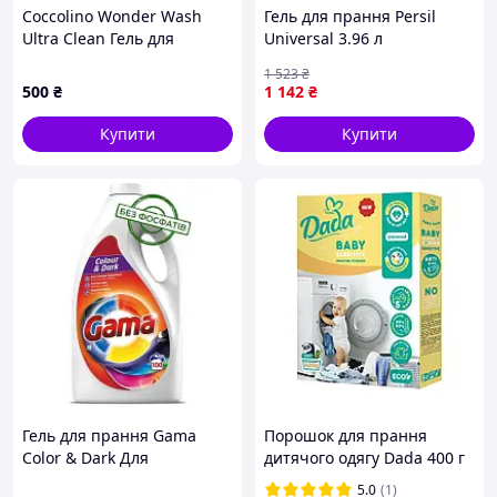
Coccolino Wonder Wash
Гель для прання Persil
Ultra Clean Гель для
Universal 3.96 л
прання
(9000101561845)
1 523
₴
500
₴
1 142
₴
Купити
Купити
Гель для прання Gama
Порошок для прання
Color & Dark Для
дитячого одягу Dada 400 г
кольорової та темної
5.0
(1)