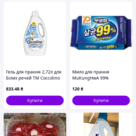
Гель для прання 2,72л для
Мило для прання
Білих речей ТМ Coccolino
МuКungНwА 99%
SТerІlІzАТІОn LАundrу
833
.48
₴
120
₴
SОАР Антибактеріальне
230 г (8801173400350)
Купити
Купити