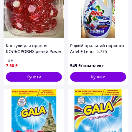
Капсули для прання
Рідкий пральний порошок
КОЛЬОРОВИХ речей Power
Ariel + Lenor 5,775
caps 4в1 ПОШТУЧНО (1
10
₴
ШТ.)
7
.50
₴
545
₴/комплект
Купити
Купити