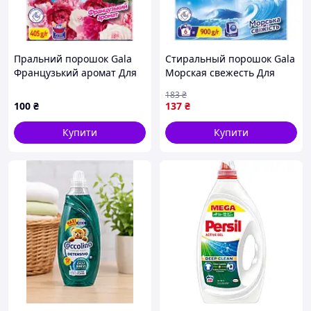
Пральний порошок Gala
Стиральный порошок Gala
Французький аромат Для
Морская свежесть Для
ручного прання 405 г
цветного белья 900 г
183
₴
(8006530178181)-Гарантія!
(8006530178495)
100
₴
137
₴
(U1163820_BR)
Купити
Купити