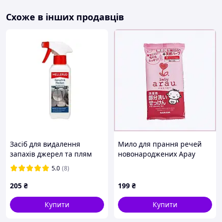
Схоже в інших продавців
Засіб для видалення
Мило для прання речей
запахів джерел та плям
новонароджених Арау
250 мл MELLERUD
Бебі, 816PP353C1
5.0
(8)
205
₴
199
₴
Купити
Купити