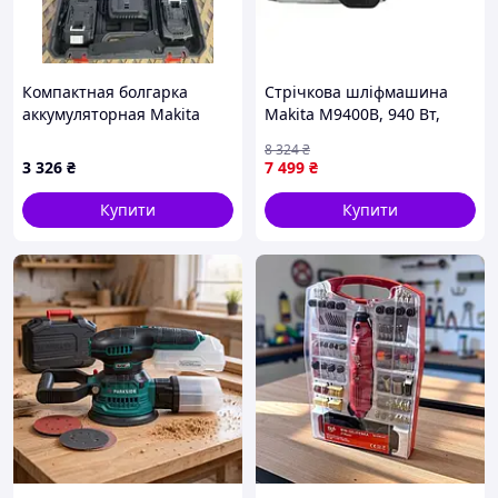
Компактная болгарка
Стрічкова шліфмашина
аккумуляторная Makita
Makita M9400B, 940 Вт,
DGA 404 бесщеточная ,
стрічка 100×610 мм, мішок
8 324
₴
бесщеточная
для пилу IZI
3 326
₴
7 499
₴
аккумуляторная болгарка
Ma JGGW_3326
Купити
Купити