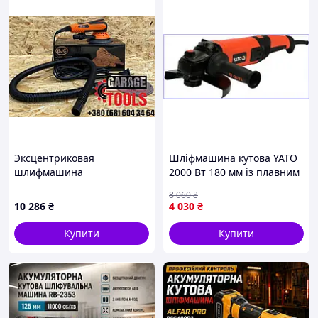
Эксцентриковая
Шліфмашина кутова YATO
шлифмашина
2000 Вт 180 мм із плавним
Ексцентрикова електрична
пуском для шліфування
8 060
₴
шліфувальна машина
різання металу
10 286
₴
4 030
₴
Купити
Купити