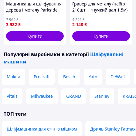
Машинка для шліфування
Гравер для металу (набір
дерева і металу Parkside
218шт + гнучкий вал 1.5м),
(Німеччина), FBK
Гравери по дереву, Гравер
7 964
₴
4 296
₴
для дому, Гравер по
3 982
₴
2 148
₴
дереву, FBK
Купити
Купити
Популярні виробники
в категорії
Шліфувальні
машини
Makita
Procraft
Bosch
Yato
DeWalt
Vitals
Milwaukee
GRAND
Stanley
KRAI
ТОП теги
Шліфмашинка для стін із мішком
Дриль Stanley Fatma