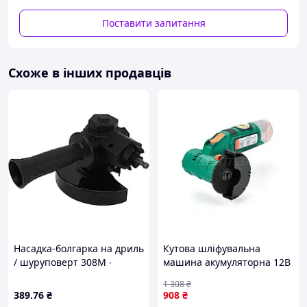
продовжуючи термін роботи
Поставити запитання
Особливості болгарки Machtz MAG-23/2920:
Низький рівень вібрацій.
Схоже в інших продавців
Невелика маса сприяє тривалій роботі без
втоми.
Передня рукоятка може бути встановлена в
одне з двох положень для більшого комфорту.
Тип оболонки мережевого шнура PVC стійкий до
високих температур. Він довговічний,
відрізняється хімічної і вогнестійкістю.
Кожух диска захищає від уламків і частинок
абразиву і оброблюваного матеріалу
Комплектація Machtz MAG-23/2920:
шліфмашина кутова MAG-23/2920;
захисний кожух;
Насадка-болгарка на дриль
Кутова шліфувальна
ключ;
/ шуруповерт 308M ∙
машина акумуляторна 12В
передня рукоятка;
Універсальна насадка-
(без АКБ та ЗП) Sturmax
інструкція;
1 308
₴
кутова шліфмашина 308M
AGM9076CL
389
.76
₴
908
₴
гарантійний талон.