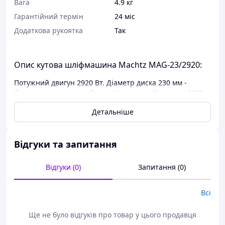
Вага
4.9 кг
Гарантійний термін
24 міс
Додаткова рукоятка
Так
Опис кутова шліфмашина Machtz MAG-23/2920:
Потужний двигун 2920 Вт. Діаметр диска 230 мм -
більше маневрена робота. Швидкість обертання 6000
об/хв дозволить впоратися з більшістю завдань:
Детальніше
різання і зачистки металевих поверхонь, кутів, кромок,
зварних швів, балок, швелерів, арматури. Ви зможете
працювати з різними матеріалами та дисками різних
типів. Однофазний колекторний електродвигун УШМ
Відгуки та запитання
надійно захищений від будівельного пилу і
межвіткового замикання за допомогою багатошарової
Відгуки (0)
Запитання (0)
заливки обмоток якоря і статора термостійким лаком.
Міцний корпус з якісного ABS пластику зі спеціальним
Всі
складом. Загартовані сталеві шестерні забезпечать
зниження шуму та вібрації під час робіт.
Модернізована система охолодження ефективно
Ще не було відгуків про товар у цього продавця
відводить тепло від двигуна запобігаючи перегрів і