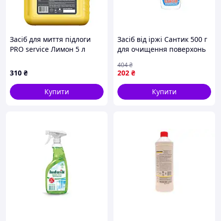
Засіб для миття підлоги
Засіб від іржі Сантик 500 г
PRO service Лимон 5 л
для очищення поверхонь
(4823071616897)
від іржі і вапняного
404
₴
нальоту без абразивів
310
₴
202
₴
Купити
Купити