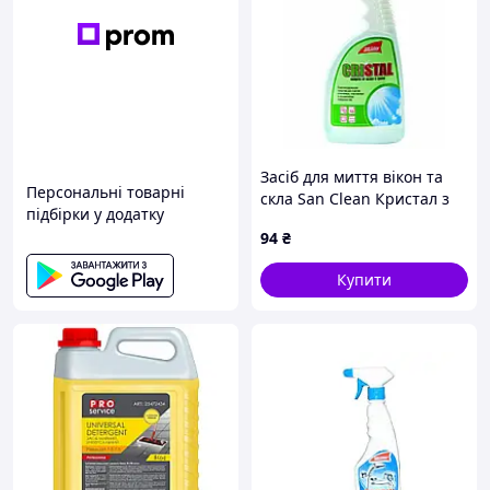
Засіб для миття вікон та
Персональні товарні
скла San Clean Кристал з
підбірки у додатку
розпилювачем зелений
94
₴
500 мл
Купити