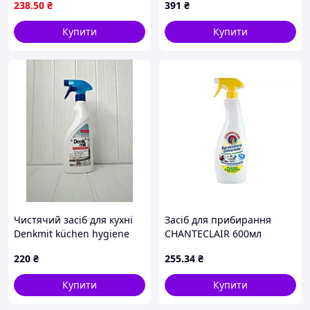
238
.50
₴
391
₴
хромированных
поверхностей
Купити
Купити
Чистячий засіб для кухні
Засіб для прибирання
Denkmit küchen hygiene
CHANTECLAIR 600мл
reiniger, 750мл (Німеччина)
Універсальний
220
₴
255
.34
₴
Знежирювач тригер
ЛИМОН
Купити
Купити