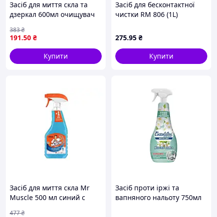
Засіб для миття скла та
Засіб для бесконтактної
дзеркал 600мл очищувач
чистки RM 806 (1L)
без розводів для
383
₴
глянцевих поверхонь з
191
.50
₴
275
.95
₴
ароматом зеленого яблука
Купити
Купити
Засіб для миття скла Mr
Засіб проти іржі та
Muscle 500 мл синий с
вапняного нальоту 750мл
изопропиловым спиртом
тригер Anticalcare Білий
477
₴
для окон зеркал и
мускус ТМ COCCOLATEVI