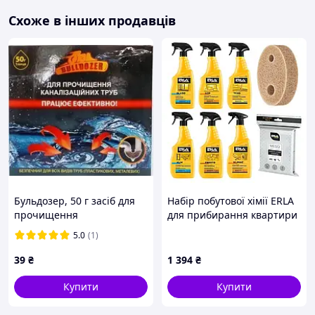
Схоже в інших продавців
Бульдозер, 50 г засіб для
Набір побутової хімії ERLA
прочищення
для прибирання квартири
каналізаційних труб
(033347)
5.0
(1)
39
₴
1 394
₴
Купити
Купити