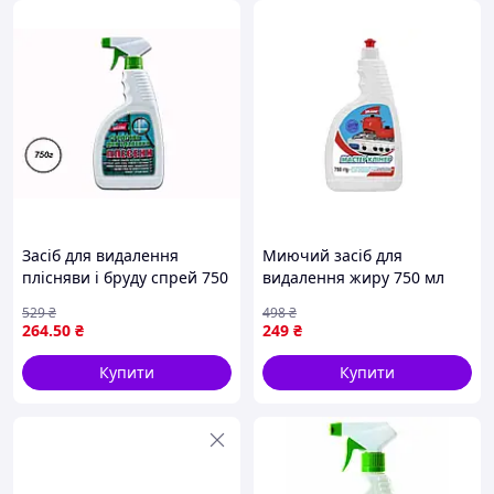
Засіб для видалення
Миючий засіб для
плісняви і бруду спрей 750
видалення жиру 750 мл
мл для ванної унітаза
екологічний для кухні на
529
₴
498
₴
кахлю та плитки
емалі нержавіючій сталі
264
.50
₴
249
₴
пластиків
Купити
Купити