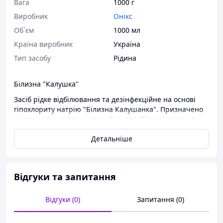
Вага
1000 г
Виробник
Онікс
Об`єм
1000 мл
Країна виробник
Україна
Тип засобу
Рідина
Білизна "Калушка"
Засіб рідке відбілювання та дезінфекційне на основі
гіпохлориту натрію "Білизна Калушанка". Призначено
для виведення плям з виробництва білого кольору з
бавовняної та лляної тканини, для миття і
Детальніше
дезінфекційної плитки, пластику, унітазів, сміттєвих
ведер.
Состав: вода підготовлена, гіпохлорит натрію від 15%
до 30%.
Відгуки та запитання
Відгуки (0)
Запитання (0)