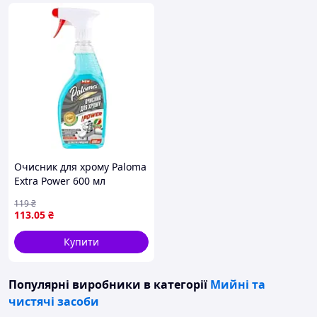
Очисник для хрому Paloma
Extra Power 600 мл
(4820256550366)
119
₴
113
.05
₴
Купити
Популярні виробники
в категорії
Мийні та
чистячі засоби