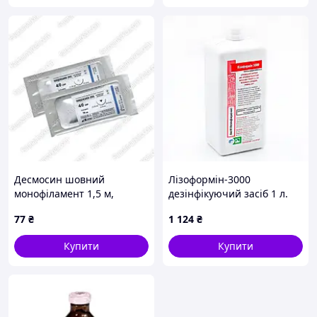
Десмосин шовний
Лізоформін-3000
монофіламент 1,5 м,
дезінфікуючий засіб 1 л.
Україна 6
77
₴
1 124
₴
Купити
Купити