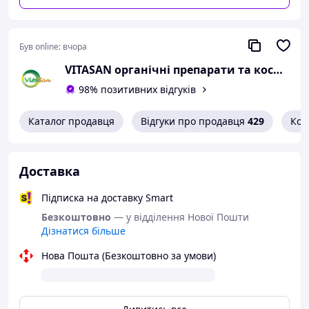
Спосіб застосування:
зняти захисний ковпачок,
розпилювач піднести до необхідної поверхні
дезінфекції та натиснути на його основу 2-3 рази.
Був online:
вчора
Дезінфекуюча рідина розпилюється у дрібно-
дисперсному стані. Разова доза становить 0,13 мл.
VITASAN органічні препарати та косметика для здоров'я
Застосовувати за необхідністю.
98% позитивних відгуків
Для зовнішнього застосування. Не містить барвників,
домішок, шкідливих речовин для здоров'я людини та
Каталог продавця
Відгуки про продавця
429
Кон
довкілля.
Доставка
Підписка на доставку Smart
Безкоштовно
— у відділення Нової Пошти
Дізнатися більше
Нова Пошта (Безкоштовно за умови)