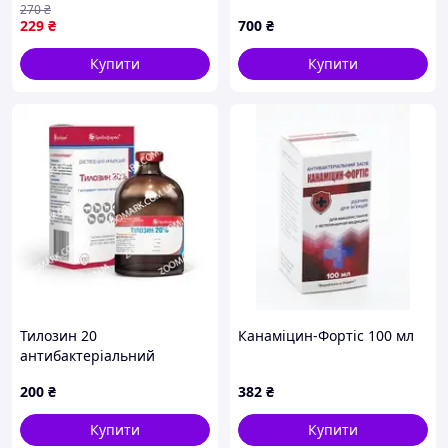
270
₴
(0,82 кг) з розпилювачем
229
₴
700
₴
Nes22/Q
Купити
Купити
Тилозин 20
Канаміцин-Фортіс 100 мл
антибактеріальний
препарат, 50 мл
200
₴
382
₴
Купити
Купити