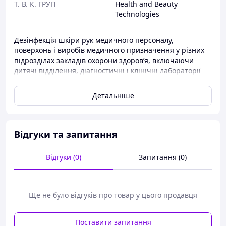
Т. В. К. ГРУП
Health and Beauty
Technologies
Дезінфекція шкіри рук медичного персоналу,
поверхонь і виробів медичного призначення у різних
підрозділах закладів охорони здоров’я, включаючи
дитячі відділення, діагностичні і клінічні лабораторії
тощо, у дитячих дошкільних і учбово-виховних,
спортивно-оздоровчих закладах; дезінфекція шкіри рук
Детальніше
персоналу і невеликих за розмірами поверхонь у
комунально- побутових закладах, на підприємствах
харчопереробної, фармацевтичної, парфумерно-
косметичної промисловості, у закладах ресторанного
Відгуки та запитання
господарства і харчової торгівлі, у житлово-
комунальних, громадських, культурно-освітніх,
Відгуки (0)
Запитання (0)
видовищних закладах, на всіх видах пасажирського і
вантажного транспорту, а також в інших місцях в
умовах підвищених вимог до гігієни персоналу,
пацієнтів, клієнтів та відвідувачів; у побуті тощо.
Ще не було відгуків про товар у цього продавця
Склад:
спирт ізопропіловий- 75%, перекис водню- 4,0%
гліцерин, екстракт алое, вода підготовлена.
Поставити запитання