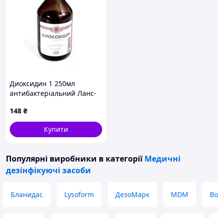
Диоксидин 1 250мл
антибактеріальний Ланс-
хім
148
₴
Купити
Популярні виробники
в категорії
Медичні
дезінфікуючі засоби
Бланидас
Lysoform
ДезоМарк
MDM
Bo