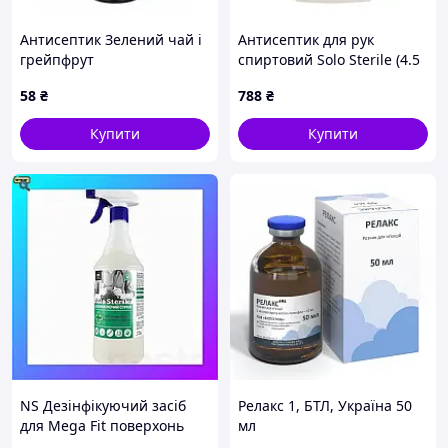
Антисептик Зелений чай і
Антисептик для рук
грейпфрут
спиртовий Solo Sterile (4.5
ароматизований
кг)
58
₴
788
₴
дезінфікуючий спрей Janel
50 мл
Купити
Купити
NS Дезінфікуючий засіб
Релакс 1, БТЛ, Україна 50
для Mega Fit поверхонь
мл
без аромату SOLO sterile