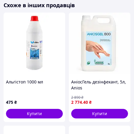
Схоже в інших продавців
Альгістоп 1000 мл
АніосГель дезінфекант, 5л,
Anios
2 890
₴
475
₴
2 774
.40
₴
Купити
Купити