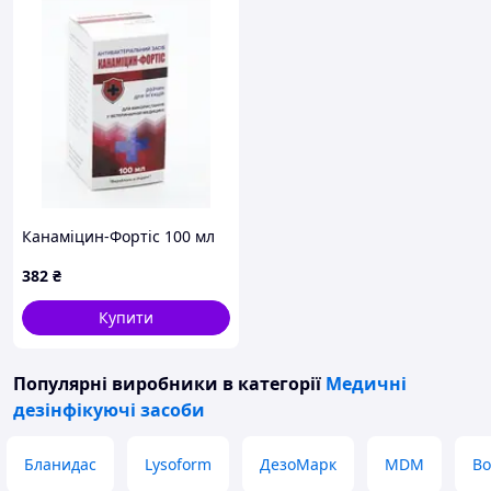
Канаміцин-Фортіс 100 мл
382
₴
Купити
Популярні виробники
в категорії
Медичні
дезінфікуючі засоби
Бланидас
Lysoform
ДезоМарк
MDM
Bo