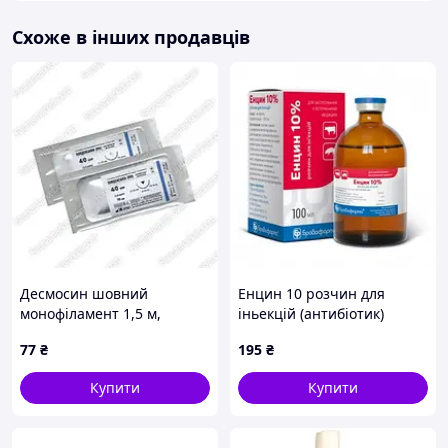
Схоже в інших продавців
Десмосин шовний
Енцин 10 розчин для
монофіламент 1,5 м,
іньекцій (антибіотик)
Україна 6
100мл
77
₴
195
₴
Купити
Купити