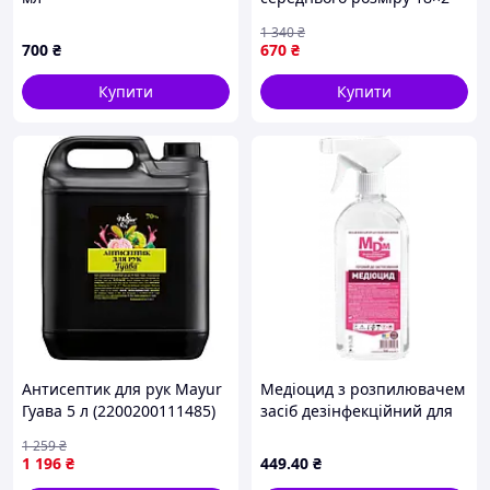
см для міцних напоїв 200 г
1 340
₴
700
₴
670
₴
Купити
Купити
Антисептик для рук Mayur
Медіоцид з розпилювачем
Гуава 5 л (2200200111485)
засіб дезінфекційний для
медичних виробів 1 л
1 259
₴
1 196
₴
449
.40
₴