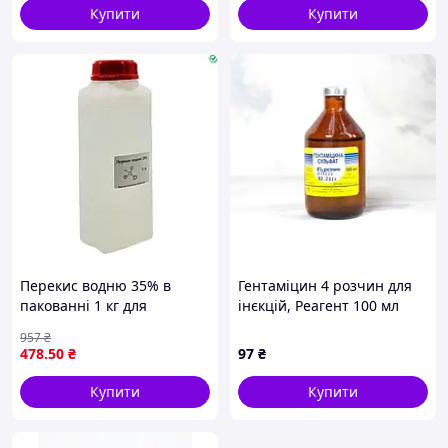
Купити
Купити
Перекис водню 35% в
Гентаміцин 4 розчин для
пакованні 1 кг для
інєкцій, Реагент 100 мл
ефективної дезінфекції й
957
₴
очищення поверхонь
478
.50
₴
97
₴
Купити
Купити