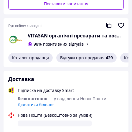
Спосіб застосування:
Поставити запитання
зняти захисний ковпачок,
розпилювач піднести до необхідної поверхні
дезінфекції та натиснути на його основу 2-3 рази.
Дезінфекуюча рідина розпилюється у дрібно-
Був online:
сьогодні
дисперсному стані. Разова доза становить 0,13 мл.
Застосовувати за необхідністю.
VITASAN органічні препарати та косметика для здоров'я
Для зовнішнього застосування. Не містить барвників,
98% позитивних відгуків
домішок, шкідливих речовин для здоров'я людини та
довкілля.
Каталог продавця
Відгуки про продавця
429
Кон
Доставка
Підписка на доставку Smart
Безкоштовно
— у відділення Нової Пошти
Дізнатися більше
Нова Пошта (Безкоштовно за умови)