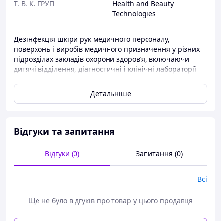
Т. В. К. ГРУП
Health and Beauty
Technologies
Дезінфекція шкіри рук медичного персоналу,
поверхонь і виробів медичного призначення у різних
підрозділах закладів охорони здоров’я, включаючи
дитячі відділення, діагностичні і клінічні лабораторії
тощо, у дитячих дошкільних і учбово-виховних,
спортивно-оздоровчих закладах; дезінфекція шкіри рук
Детальніше
персоналу і невеликих за розмірами поверхонь у
комунально- побутових закладах, на підприємствах
харчопереробної, фармацевтичної, парфумерно-
косметичної промисловості, у закладах ресторанного
Відгуки та запитання
господарства і харчової торгівлі, у житлово-
комунальних, громадських, культурно-освітніх,
Відгуки (0)
Запитання (0)
видовищних закладах, на всіх видах пасажирського і
вантажного транспорту, а також в інших місцях в
умовах підвищених вимог до гігієни персоналу,
Всі
пацієнтів, клієнтів та відвідувачів; у побуті тощо.
Ще не було відгуків про товар у цього продавця
Склад:
спирт ізопропіловий- 75%, гліцерин, екстракт
алое, вода підготовлена.