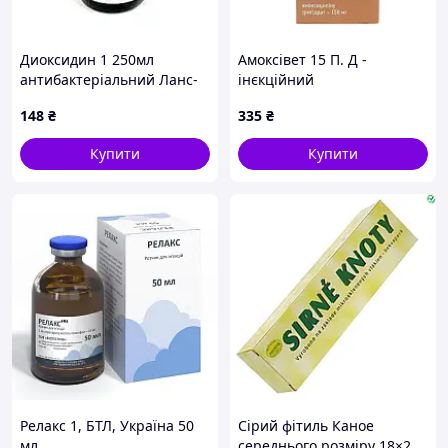
Диоксидин 1 250мл
Амоксівет 15 П. Д -
антибактеріальний Ланс-
інєкційний
хім
антибактеріальний
148
₴
335
₴
препарат 100 мл
Купити
Купити
Релакс 1, БТЛ, Україна 50
Сірий фітиль Каное
мл
середнього розміру 18×2