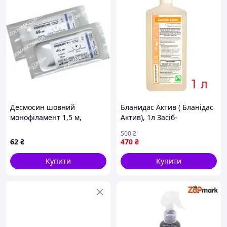
Десмосин шовний
Бланидас Актив ( Бланідас
монофіламент 1,5 м,
Актив), 1л Засіб-
Україна 2
Концентрат для
500
₴
дезінфекції інструментів і
62
₴
470
₴
поверхонь
Купити
Купити