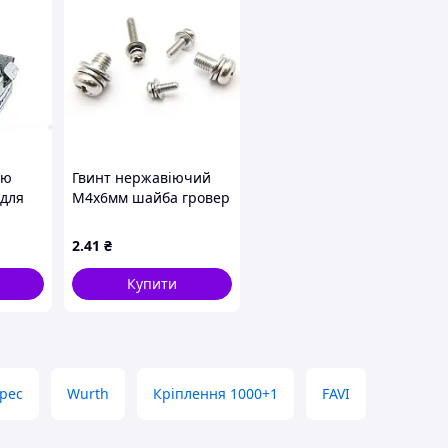
ою
Гвинт нержавіючий
 для
М4х6мм шайба гровер
і
напівкругл. PH нерж.
без
304
2
.41
₴
т. в
Купити
pec
Wurth
Кріплення 1000+1
FAVI