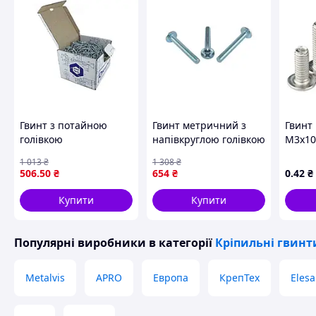
Гвинт з потайною
Гвинт метричний з
Гвинт
голівкою
напівкруглою голівкою
М3х10
антикорозійний для
та пресшайбою DIN
напівк
1 013
₴
1 308
₴
монтажу м'якої
967 для кріплення в
бурти
506
.50
₴
654
₴
0
.42
₴
покрівлі без
конструкціях 250шт
свердління 4,8х80
Купити
Купити
100шт
Популярні виробники
в категорії
Кріпильні гвинт
Metalvis
APRO
Европа
КрепТех
Elesa