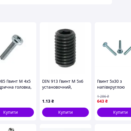
985 Гвинт М 4х5
DIN 913 Гвинт М 5х6
Гвинт 5х30 з
дрична головка,
установочний,
напівкруглою
 4.8,
плоский кінець, без
головкою і прес
1 286
₴
ований
покриття
шайбою для
1
.13
₴
643
₴
кріплення в пак
500 штук
Купити
Купити
Купити