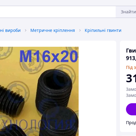
Знайти
ні вироби
Метричне кріплення
Кріпильні гвинти
Гви
913
Під 
3
Замо
Замо
Прод