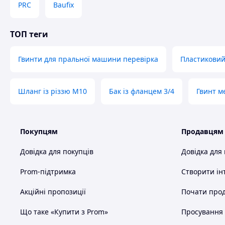
PRC
Baufix
ТОП теги
Гвинти для пральної машини перевірка
Пластиковий
Шланг із різзю M10
Бак із фланцем 3/4
Гвинт м
Покупцям
Продавцям
Довідка для покупців
Довідка для
Prom-підтримка
Створити ін
Акційні пропозиції
Почати прод
Що таке «Купити з Prom»
Просування в