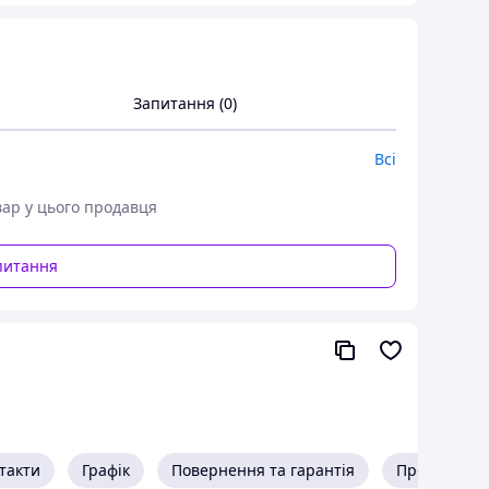
Запитання (0)
Всі
вар у цього продавця
питання
такти
Графік
Повернення та гарантія
Про продав