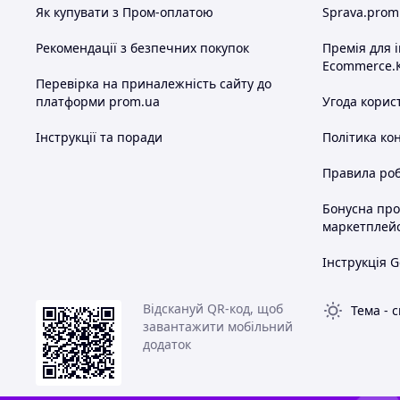
Як купувати з Пром-оплатою
Sprava.prom
Рекомендації з безпечних покупок
Премія для 
Ecommerce.
Перевірка на приналежність сайту до
платформи prom.ua
Угода корис
Інструкції та поради
Політика ко
Правила роб
Бонусна пр
маркетплей
Інструкція G
Відскануй QR-код, щоб
Тема
-
с
завантажити мобільний
додаток