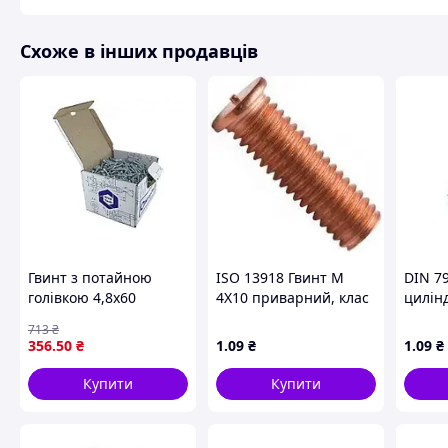
Схоже в інших продавців
Гвинт з потайною
ISO 13918 Гвинт М
DIN 7
голівкою 4,8х60
4Х10 приварний, клас
цилін
антикорозійний для
міцності 4.8,
кл.міц.
713
₴
монтажу м'якої
обміднений
оцинк
356
.50
₴
1
.09
₴
1
.09
₴
покрівлі без
свердління 100шт
Купити
Купити