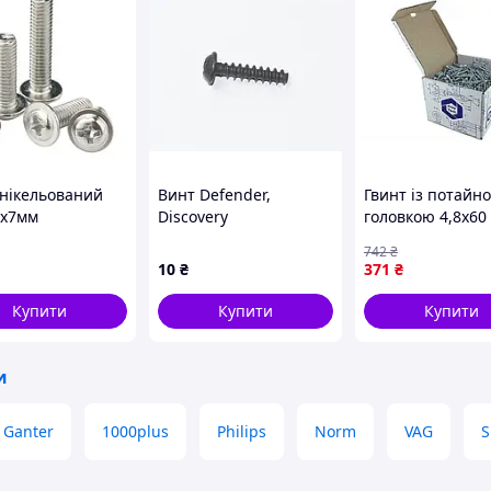
 нікельований
Винт Defender,
Гвинт із потайн
х7мм
Discovery
головкою 4,8х60
руглий. з
монтажу покрівл
742
₴
ком PH
антикорозійний 
10
₴
371
₴
свердління 100 ш
пакованні
Купити
Купити
Купити
и
 Ganter
1000plus
Philips
Norm
VAG
S