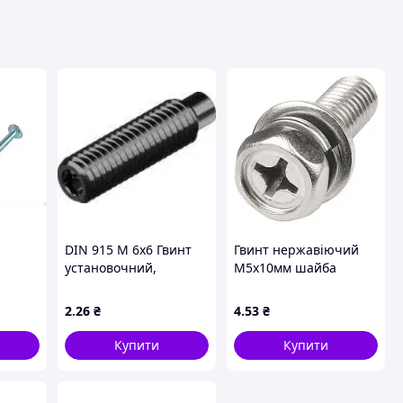
DIN 915 М 6х6 Гвинт
Гвинт нержавіючий
установочний,
М5х10мм шайба
циліндричний кінець
гровер шестигр. гол.
(цапфа), без покриття
PH нерж. 304
2
.26
₴
4
.53
₴
ованні
Купити
Купити