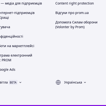
 — медіа для підприємців
Content right protection
інтернет-підприємців
Відгуки про prom.ua
Кращі
Допомога Силам оборони
тувача
(Volonter by Prom)
нфіденційності
оти на маркетплейсі
ограма електронний
с PROM
oogle Ads
вітла
Українська
BETA