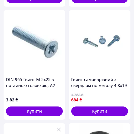
DIN 965 Гвинт М 5х25 з
Гвинт самонарізний зі
потайною головкою, А2
свердлом по металу 4.8х19
нержавіюча сталь
шестигранний для
1 368
₴
кріплення в металевих
3
.82
₴
684
₴
конструкціях 500шт
Купити
Купити