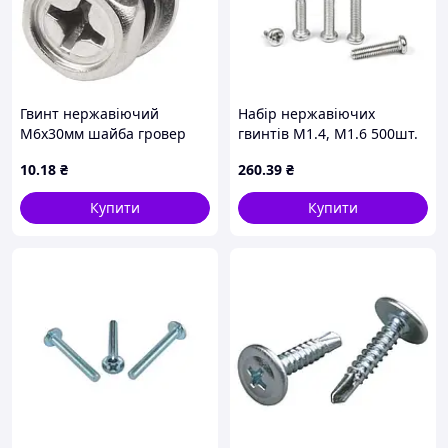
Гвинт нержавіючий
Набір нержавіючих
М6х30мм шайба гровер
гвинтів М1.4, М1.6 500шт.
шестигр. гол. PH нерж. 304
нерж. 304
10
.18
₴
260
.39
₴
Купити
Купити