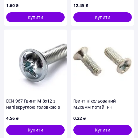
max=4 мм
шестигр. гол. PH нерж. 304
1
.60
₴
12
.45
₴
Купити
Купити
DIN 967 Гвинт М 8х12 з
Гвинт нікельований
напівкруглою головкою з
М2х8мм потай. PH
буртиком, клас міцності
4
.56
₴
0
.22
₴
4.6, оцинкований
Купити
Купити