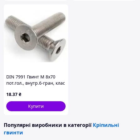
DIN 7991 Гвинт М 8х70
пот.гол., внутр.6-гран, клас
міцності 10.9,
18
.37
₴
оцинкований
Купити
Популярні виробники
в категорії
Кріпильні
гвинти