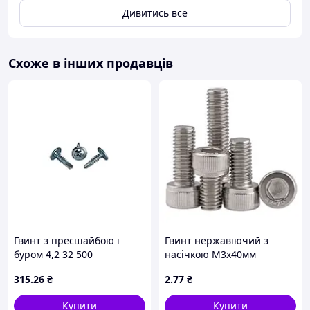
Дивитись все
Схоже в інших продавців
Гвинт з пресшайбою і
Гвинт нержавіючий з
буром 4,2 32 500
насічкою М3х40мм
самонарізаючий 10L4232-
циліндр. шестигр. нерж.
315
.26
₴
2
.77
₴
2TCH PH(ЦБ) ТМ КРЕПТЕХ
304
Купити
Купити