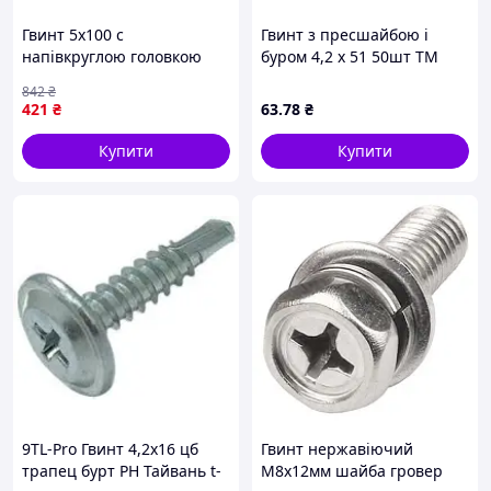
Гвинт 5х100 с
Гвинт з пресшайбою і
напівкруглою головкою
буром 4,2 х 51 50шт ТМ
для кріплення з
FASTENERS HOUSE
842
₴
пресшайбою 100 шт
421
₴
63
.78
₴
упаковка ТМ КРЕПТЕХ
Купити
Купити
9TL-Pro Гвинт 4,2х16 цб
Гвинт нержавіючий
трапец бурт PH Тайвань t-
М8х12мм шайба гровер