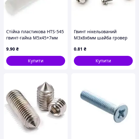
Стійка пластикова HTS-545
Гвинт нікельований
гвинт-гайка М5x45+7мм
М3х8х6мм шайба гровер
напівкруглий PH
9
.90
₴
0
.81
₴
Купити
Купити