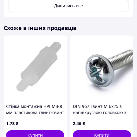
Дивитись все
Схоже в інших продавців
Стійка монтажна HPI М3-8
DIN 967 Гвинт М 6х25 з
мм пластикова гвинт-гвинт
напівкруглою головкою з
буртиком, клас міцності
1
.78
₴
2
.46
₴
4.6, оцинкований
Купити
Купити