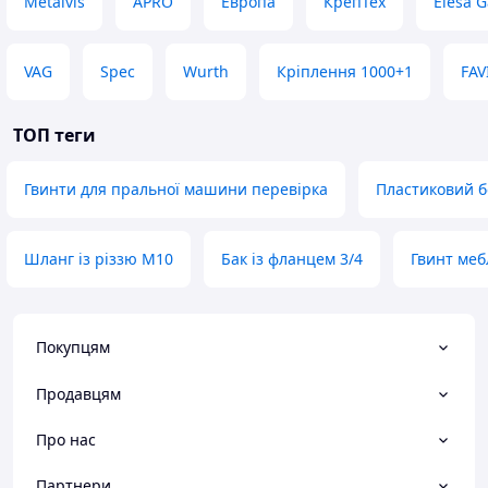
Metalvis
APRO
Европа
КрепТех
Elesa G
VAG
Spec
Wurth
Кріплення 1000+1
FAV
ТОП теги
Гвинти для пральної машини перевірка
Пластиковий б
Шланг із різзю M10
Бак із фланцем 3/4
Гвинт меб
Покупцям
Продавцям
Про нас
Партнери