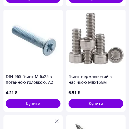
DIN 965 Гвинт М 6х25 з
Гвинт нержавіючий з
потайною головкою, А2
насічкою М8х16мм
нержавіюча сталь
циліндр. шестигр. нерж.
4
.21
₴
6
.51
₴
304
Купити
Купити