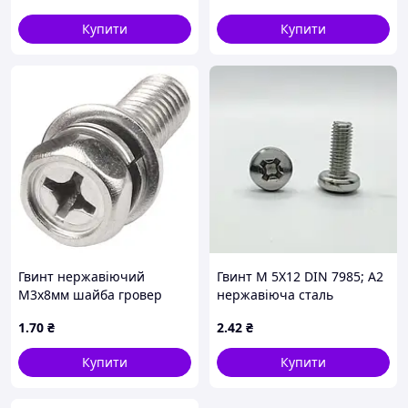
Купити
Купити
Гвинт нержавіючий
Гвинт М 5Х12 DIN 7985; А2
М3х8мм шайба гровер
нержавіюча сталь
шестигр. гол. PH нерж. 304
1
.70
₴
2
.42
₴
Купити
Купити