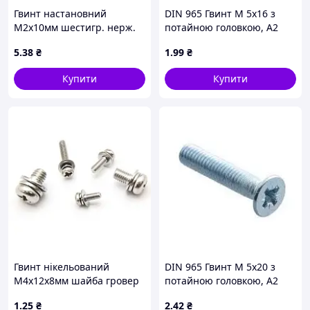
Гвинт настановний
DIN 965 Гвинт М 5х16 з
М2х10мм шестигр. нерж.
потайною головкою, А2
304 конус
нержавіюча сталь
5
.38
₴
1
.99
₴
Купити
Купити
Гвинт нікельований
DIN 965 Гвинт М 5х20 з
М4х12х8мм шайба гровер
потайною головкою, А2
напівкр. PH
нержавіюча сталь
1
.25
₴
2
.42
₴