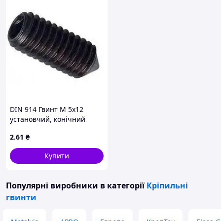
DIN 914 Гвинт М 5х12
установчий, конічний
кінець, без покриття
2
.61
₴
Купити
Популярні виробники
в категорії
Кріпильні
гвинти