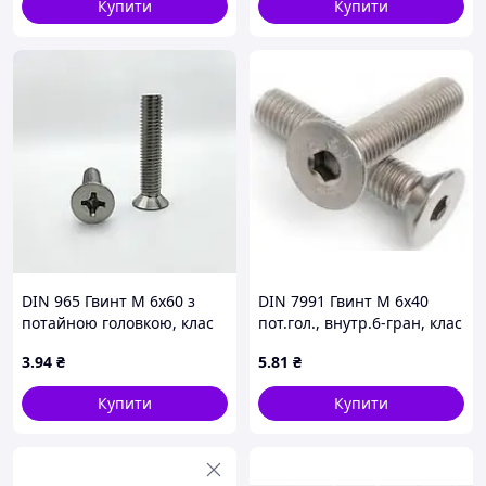
Купити
Купити
DIN 965 Гвинт М 6х60 з
DIN 7991 Гвинт М 6х40
потайною головкою, клас
пот.гол., внутр.6-гран, клас
міцності 4.8, оцинкований
міцності 10.9,
3
.94
₴
5
.81
₴
оцинкований
Купити
Купити