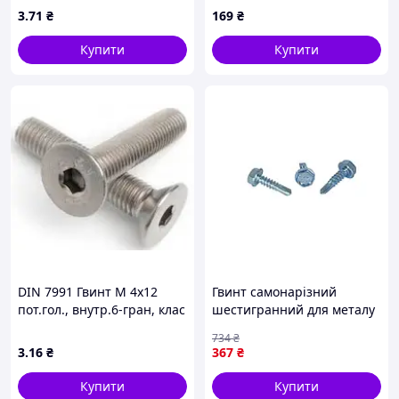
нержавіюча сталь
FASTENERS HOUSE
3
.71
₴
169
₴
Купити
Купити
DIN 7991 Гвинт М 4х12
Гвинт самонарізний
пот.гол., внутр.6-гран, клас
шестигранний для металу
міцності 10.9,
4,8х75 мм з свердлом 100
734
₴
оцинкований
шт ТМ КРЕПТЕХ
3
.16
₴
367
₴
Купити
Купити