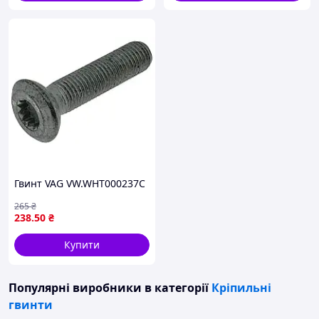
Гвинт VAG VW.WHT000237C
265
₴
238
.50
₴
Купити
Популярні виробники
в категорії
Кріпильні
гвинти