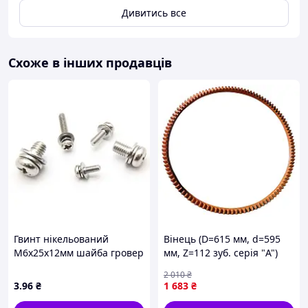
Дивитись все
Схоже в інших продавців
Гвинт нікельований
Вінець (D=615 мм, d=595
М6х25х12мм шайба гровер
мм, Z=112 зуб. серія "A")
напівкр. PH
бетономішалки
2 010
₴
3
.96
₴
1 683
₴