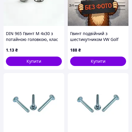
DIN 965 Гвинт М 4х30 з
Гвинт подвійний з
потайною головкою, клас
шестикутником VW Golf
міцності 4.8, оцинкований
Passat Crafter (N91139001)
1
.13
₴
188
₴
VAG
Купити
Купити