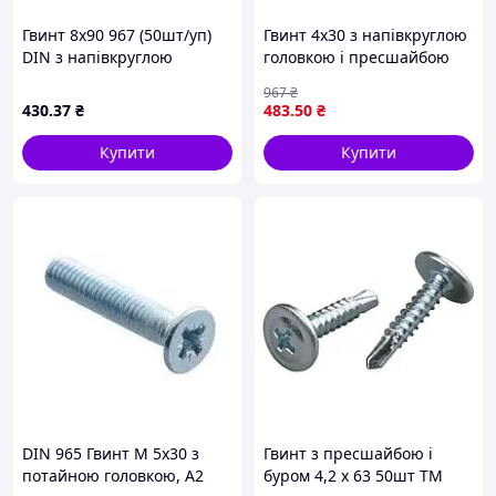
Гвинт 8х90 967 (50шт/уп)
Гвинт 4х30 з напівкруглою
DIN з напівкруглою
головкою і пресшайбою
головкою з пресшайбою
для кріплення в
967
₴
5028090-2 ТМ КРЕПТЕХ
будівництві 500 шт.
430
.37
₴
483
.50
₴
упаковка
Купити
Купити
DIN 965 Гвинт М 5х30 з
Гвинт з пресшайбою і
потайною головкою, А2
буром 4,2 х 63 50шт ТМ