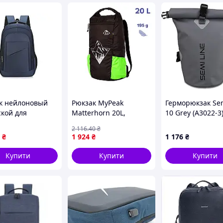
n Classic Rainbow Райдужний
ка в веселку
ув неймовірної популярності завдяки своїй
і практичності.
к нейлоновый
Рюкзак MyPeak
Герморюкзак Sem
зволяє легко вставляти та виймати речі.
ской для
Matterhorn 20L,
10 Grey (A3022-3
лых унисекс с
Чорний, one size
2 116
.40
₴
ом 35 литров
|neper-3116|
₴
1 924
₴
1 176
₴
о цвета
Купити
Купити
Купити