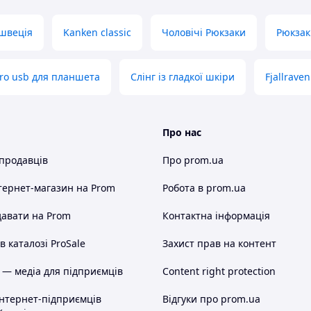
швеція
Kanken classic
Чоловічі Рюкзаки
Рюкзак
cro usb для планшета
Слінг із гладкої шкіри
Fjallraven
Про нас
 продавців
Про prom.ua
тернет-магазин
на Prom
Робота в prom.ua
авати на Prom
Контактна інформація
 каталозі ProSale
Захист прав на контент
 — медіа для підприємців
Content right protection
інтернет-підприємців
Відгуки про prom.ua