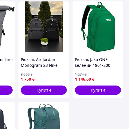
i Line
Рюкзак Air Jordan
Рюкзак Jako ONE
)
Monogram 23 Nike
зелений 1801-200
чоловічий портфель
3 500
₴
1 274
₴
Джордан Найк бекпак
1 750
₴
1 146
.60
₴
фурнітура
гравіювання чорний
Купити
Купити
44 см