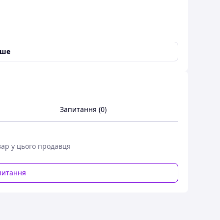
іше
Запитання (0)
вар у цього продавця
питання