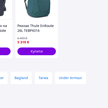
к на
Рюкзак Thule EnRoute
Note
26L TEBP4316
ій
Malachite Green
6 499
₴
5 319
₴
Купити
ter
Bagland
Tarwa
Under Armour