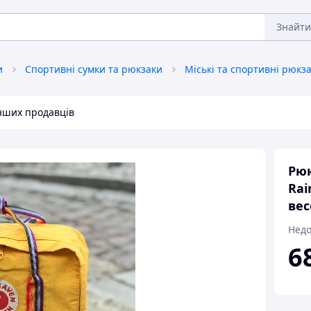
Знайти
и
Спортивні сумки та рюкзаки
Міські та спортивні рюкз
інших продавців
Рюк
Rai
вес
Недо
6