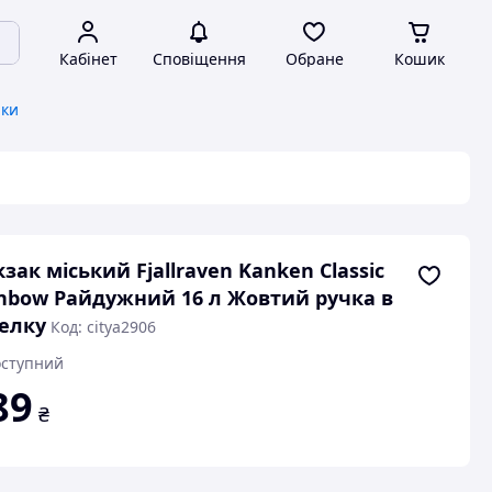
Кабінет
Сповіщення
Обране
Кошик
аки
зак міський Fjallraven Kanken Classic
nbow Райдужний 16 л Жовтий ручка в
елку
Код: citya2906
ступний
89
₴