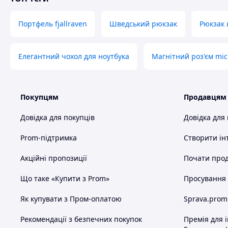
Портфель fjallraven
Шведський рюкзак
Рюкзак 
Елегантний чохол для ноутбука
Магнітний роз'єм mi
Покупцям
Продавцям
Довідка для покупців
Довідка для
Prom-підтримка
Створити ін
Акційні пропозиції
Почати прод
Що таке «Купити з Prom»
Просування в
Як купувати з Пром-оплатою
Sprava.prom
Рекомендації з безпечних покупок
Премія для 