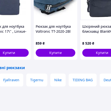
нелі
к для ноутбука
Рюкзак для ноутбука
Шкіряний рюкза
nic 17\" , Linxue-
Voltronic TT-2020-2Bl
блискавці Blank
e (Linxue-Bl)
Blue 15.6
Cooper maxi син
860361AH0
859
₴
8 520
₴
Купити
Купити
Купити
ивні рюкзаки
Fjallraven
Tigernu
Nike
TIDING BAG
Deu