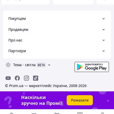
Покупцям
Продавцям
Про нас
Партнери
Тема
-
світла
BETA
© Prom.ua — маркетплейс України, 2008-2026
Наскільки
Розказати
зручно на Промі?