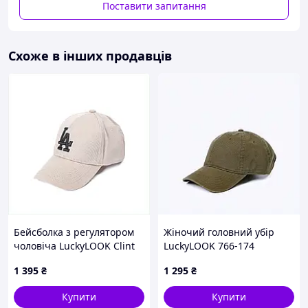
Поставити запитання
сонця.
Зручна і практична для подорожей, походів і
прогулянок. Відмінний захист від сонця і моросящего
дощу.
Схоже в інших продавців
Бейсболка з регулятором
Жіночий головний убір
чоловіча LuckyLOOK Clint
LuckyLOOK 766-174
One Size Бежевий 742-468,
оливковий XT8862038
1 395
₴
1 295
₴
88634KBC74
Купити
Купити