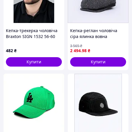
Кепка-трекерка чоловіча
Кепка-реглан чоловіча
Braxton SIGN 1532 56-60
сіра ялинка вовна
Бежевий (59964)
B9031B03C7
3 565
₴
482
₴
2 494
.98
₴
Купити
Купити