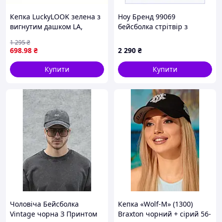
Кепка LuckyLOOK зелена з
Ноу Бренд 99069
вигнутим дашком LA,
бейсболка стрітвір з
805B8AH193
патчем 8H5005C99
1 295
₴
698
.98
₴
2 290
₴
Купити
Купити
Чоловіча Бейсболка
Кепка «Wolf-M» (1300)
Vintage чорна З Принтом
Braxton чорний + сірий 56-