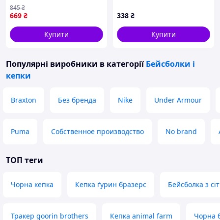
Highlife Without Shopingo
60
845
₴
669
₴
338
₴
Купити
Купити
Популярні виробники
в категорії
Бейсболки і
кепки
Braxton
Без бренда
Nike
Under Armour
Puma
Собственное производство
No brand
ТОП теги
Чорна кепка
Кепка ґурин бразерс
Бейсболка з сі
Тракер goorin brothers
Кепка animal farm
Чорна 