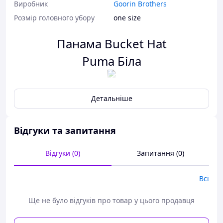
Виробник
Goorin Brothers
Розмір головного убору
one size
Панама Bucket Hat
Puma Біла
Характеристики:
Розмір:
Детальніше
56-58
Глибина:
11 см.
Матеріал:
Тканина
Відгуки та запитання
Склад:
Бавовна 100%
Відгуки (0)
Запитання (0)
Сезон:
Круглий рік
Колір:
Білий
Всі
Принт:
Вишивка
Модна панама - невід'ємний аксесуар в гардеробі будь-
Ще не було відгуків про товар у цього продавця
якої людини. Капелюх виготовлена з якісного котону.
Панамка добре тримає свою форму і захищає очі від