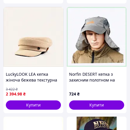
LuckyLOOK LEA кепка
Norfin DESERT кепка з
жіноча бежева текстурна
захисним полотном на
8XT773055H
шию 64T90C335
3 422
₴
2 394
.98
₴
724
₴
Купити
Купити