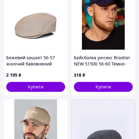
Бежевий кашкет 56-57
Бейсболка унісекс Braxton
жіночий бавовняний
NEW 51500 56-60 Темно-
реглан 9T030B148
синій (51669)
2 195
₴
318
₴
Купити
Купити