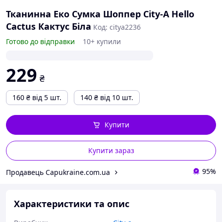
Тканинна Еко Сумка Шоппер City-A Hello
Cactus Кактус Біла
Код: citya2236
Готово до відправки
10+ купили
229
₴
160
₴
від 5 шт.
140
₴
від 10 шт.
Купити
Купити зараз
95%
Продавець Capukraine.com.ua
Характеристики та опис