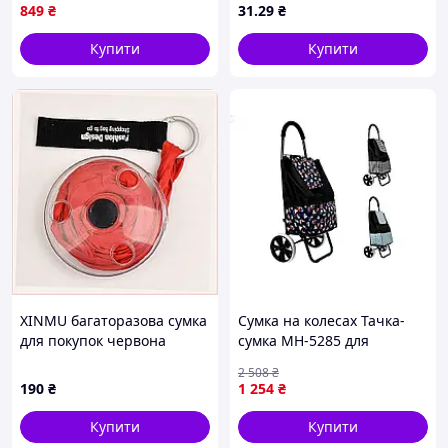
849
₴
31
.29
₴
Купити
Купити
XINMU багаторазова сумка
Сумка на колесах Тачка-
для покупок червона
сумка MH-5285 для
8179417TX
подорожей і покупок
2 508
₴
місткістю до 20 кг із
190
₴
1 254
₴
поліестеру
Купити
Купити