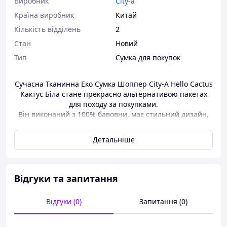
Виробник
City-a
Країна виробник
Китай
Кількість відділень
2
Стан
Новий
Тип
Сумка для покупок
Сучасна Тканинна Еко Сумка Шоппер City-A Hello Cactus
Кактус Біла
стане прекрасно альтернативою пакетах
для походу за покупками.
Він виконаний з 100% бавовни, має стильний дизайн,
зручні ручки.
Сумка досить містка, добре переться.
Детальніше
Вона не тільки підкреслить ваш стиль, але допоможе
захистити природу від пластику та поліетилену.
Шоппер компактно складається, не займає багато
місця.
Відгуки та запитання
Він завжди може бути під рукою.
Сумка має оригінальний дизайн
Відгуки (0)
Запитання (0)
Матеріал
: 100% бавовна.
Розмір
: 35 х 35 х 9