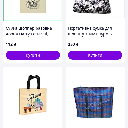
Сумка шоппер бавовна
Портативна сумка для
чорна Harry Potter під
шопінгу XINMU type12
розпис та подарунок бязь
68х53х10 см, T87B055E03
112
₴
250
₴
190г щільна на плече
екосумка 38х42
Купити
Купити