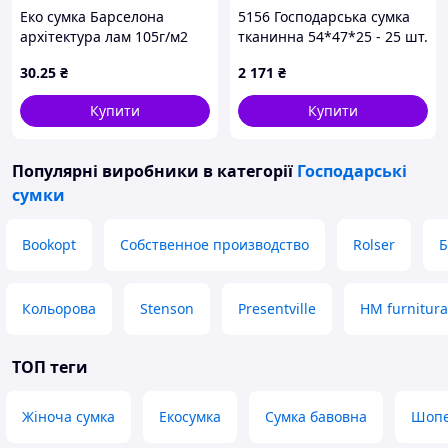
Еко сумка Барселона
5156 Господарська сумка
архітектура лам 105г/м2
тканинна 54*47*25 - 25 шт.
290x260(2*50)(1*30) 400мм
30
.25
₴
2 171
₴
ТМ RendPak
Купити
Купити
Популярні виробники
в категорії
Господарські
сумки
Bookopt
Собственное производство
Rolser
Б
Кольорова
Stenson
Presentville
HM furnitura
ТОП теги
Жіноча сумка
Екосумка
Сумка бавовна
Шоп