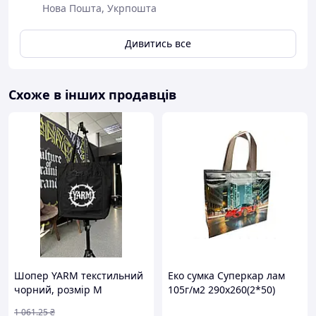
Нова Пошта, Укрпошта
Дивитись все
Схоже в інших продавців
Шопер YARM текстильний
Еко сумка Суперкар лам
чорний, розмір M
105г/м2 290x260(2*50)
(1*30) 400мм ТМ RendPak
1 061
.25
₴