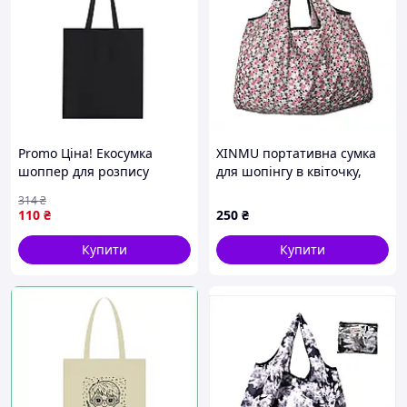
Promo Ціна! Екосумка
XINMU портативна сумка
шоппер для розпису
для шопінгу в квіточку,
Сумка-шоппер чорна,
8733T52H7
314
₴
размер 38 х 42 см (235 г/м²)
110
₴
250
₴
- тільки на ZaGrosh.com.ua
Купити
Купити