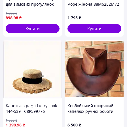
для зимових прогулянок
море жіноча 88M62E2M72
88T060P32
1 895
₴
898
.98
₴
1 795
₴
Купити
Купити
Канотьє з рафії Lucky Look
Ковбойський шкіряний
444-539 TC8P599776
капелюх ручної роботи
коричнева
1 995
₴
1 398
.98
₴
6 500
₴