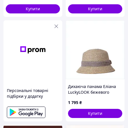
Купити
Купити
Дихаюча панама Еліана
Персональні товарні
LuckyLOOK бежевого
підбірки у додатку
кольору, 886M2X257
1 795
₴
Купити