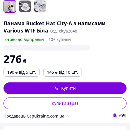
Панама Bucket Hat City-A з написами
Various WTF Біла
Код: citya2048
Готово до відправки
10+ купили
276
₴
190
₴
від 5 шт.
145
₴
від 10 шт.
Купити
Купити зараз
95%
Продавець Capukraine.com.ua