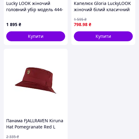
Lucky LOOK жіночий
Капелюх Gloria LuckyLOOK
головний убір модель 444-
жіночий білий класичний
461 85X9978H2H
8P615K525H
1 595
₴
1 895
₴
798
.98
₴
Купити
Купити
Панама FJALLRAVEN Kiruna
Hat Pomegranate Red L
7727-VO
2 335
₴