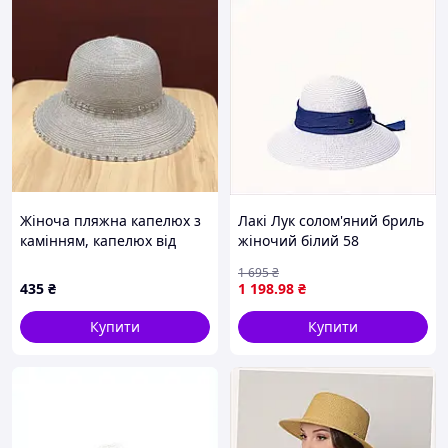
Жіноча пляжна капелюх з
Лакі Лук солом'яний бриль
камінням, капелюх від
жіночий білий 58
сонця. жіночий пляжний
893H63PA89
1 695
₴
капелюшок
435
₴
1 198
.98
₴
Купити
Купити