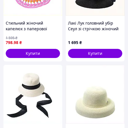
Стильний жіночий
Лакі Лук головний убір
капелюх з паперової
Сеул зі стрічкою жіночий
соломи 57 розмір
EC8K936391
1 595
₴
8936P40H7
798
.98
₴
1 695
₴
Купити
Купити