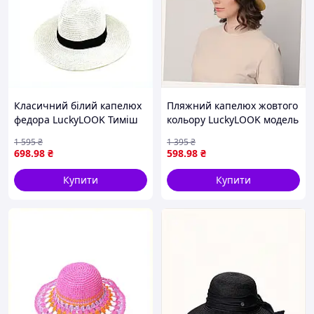
Класичний білий капелюх
Пляжний капелюх жовтого
федора LuckyLOOK Тиміш
кольору LuckyLOOK модель
861KX5496
817-839, X74H40094
1 595
₴
1 395
₴
698
.98
₴
598
.98
₴
Купити
Купити