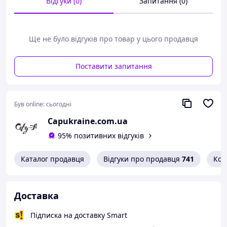
Відгуки (0)
Запитання (0)
Колір:
Білий
Принт:
Друк
Модна панама - невід'ємний аксесуар в гардеробі будь-
Ще не було відгуків про товар у цього продавця
якої людини. Капелюх виготовлена з якісного котону.
Панамка добре тримає свою форму і захищає очі від
сонця.
Поставити запитання
Зручна і практична для подорожей, походів і
прогулянок. Відмінний захист від сонця і моросящего
дощу.
Був online:
сьогодні
Capukraine.com.ua
95% позитивних відгуків
Каталог продавця
Відгуки про продавця
741
Кон
Доставка
Підписка на доставку Smart