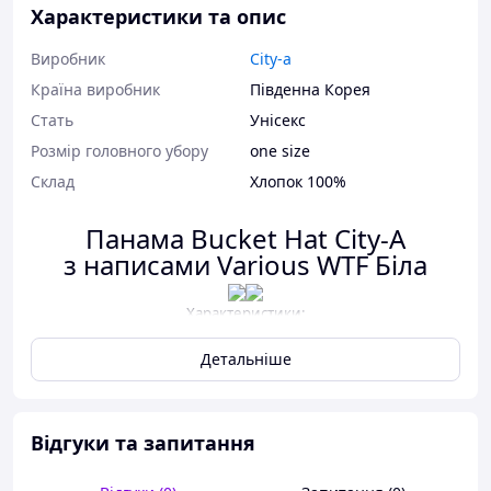
Характеристики та опис
Виробник
City-a
Країна виробник
Південна Корея
Стать
Унісекс
Розмір головного убору
one size
Склад
Хлопок 100%
Панама Bucket Hat City-A
з написами Various WTF Біла
Характеристики:
Розмір:
56-58
Детальніше
Глибина:
11 см.
Матеріал:
Тканина
Склад:
Бавовна 100%
Відгуки та запитання
Сезон:
Круглий рік