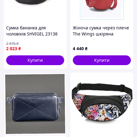
Сумка бананка для
Жіноча сумка через плече
чоловіків SHVIGEL 23138
The Wings шкіряна
34х14х7 см Чорний
8E321X992
2 975
₴
2 023
₴
4 440
₴
Купити
Купити