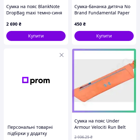
Сумка на пояс BlankNote
Сумка-бананка дитяча No
DropBag maxi темно-синя
Brand Fundamental Paper
шкіряна, 35K58T60A
Education 32x8x13 см
2 690
₴
450
₴
Чорний (4713)
Купити
Купити
Сумка на пояс Under
Персональні товарні
Armour Velociti Run Belt
підбірки у додатку
помаранчевий 33,3 х 8,9
2 936
.25
₴
см для спорту унісекс