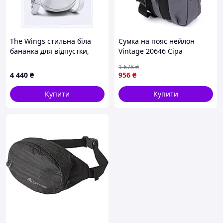
The Wings стильна біла
Сумка на пояс нейлон
бананка для відпустки,
Vintage 20646 Сіра
84P97935X
1 678
₴
4 440
₴
956
₴
Купити
Купити