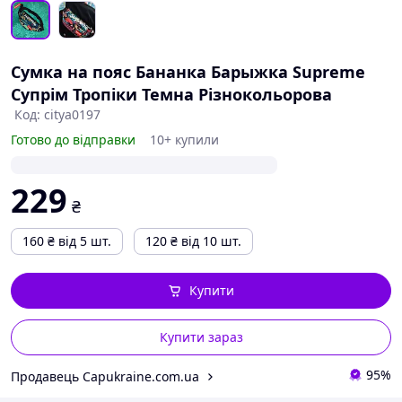
Сумка на пояс Бананка Барыжка Supreme
Супрім Тропіки Темна Різнокольорова
Код: citya0197
Готово до відправки
10+ купили
229
₴
160
₴
від 5 шт.
120
₴
від 10 шт.
Купити
Купити зараз
95%
Продавець Capukraine.com.ua