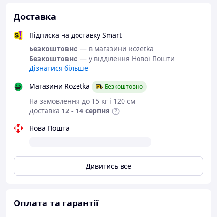
володіє вологовідштовхуючим покриттям, так що,
потрапляючи під дощ, будьте спокійні за свої
Доставка
документи і важливі речі. Для зручності
транспортування, сумка оснащена ременем, шириною
Підписка на доставку Smart
4 см і довжиною 98 див. Такий ремінь не натирає і
Безкоштовно
— в магазини Rozetka
дозволяє комфортно носити сумку з речами. Ремінь
Безкоштовно
— у відділення Нової Пошти
підганяється під будь статура, адже йому можуть
Дізнатися більше
носити, як дівчата, так і хлопці.
Магазини Rozetka
Безкоштовно
На замовлення до 15 кг і 120 см
Доставка
12 - 14 серпня
Нова Пошта
Дивитись все
Оплата та гарантії