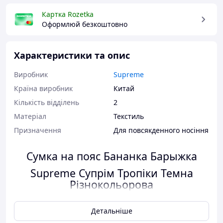
Картка Rozetka
Оформлюй безкоштовно
Характеристики та опис
Виробник
Supreme
Країна виробник
Китай
Кількість відділень
2
Матеріал
Текстиль
Призначення
Для повсякденного носіння
Сумка на пояс Бананка Барыжка
Supreme Супрім Тропіки Темна
Різнокольорова
Детальніше
Сумка на пояс здатна вмістити всі необхідні дрібниці і
життєво важливі документи, але при цьому зручна у