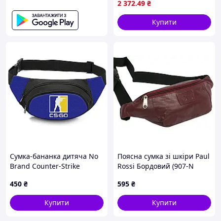
2 372
.49
₴
функціональ SKU_1388914-
824
Купити
Сумка-бананка дитяча No
Поясна сумка зі шкіри Paul
Brand Counter-Strike
Rossi Бордовий (907-N
32x8x13 см Чорний (4502)
brown)
450
₴
595
₴
Купити
Купити