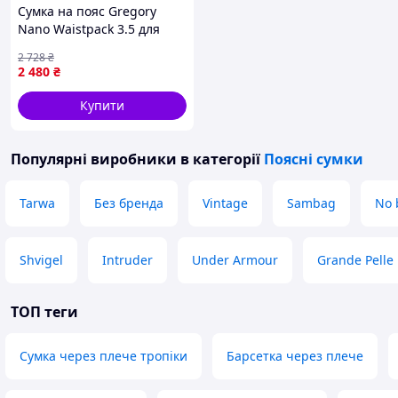
Сумка на пояс Gregory
Nano Waistpack 3.5 для
туризму нейлон Airmesh з
2 728
₴
відділенням для телефона
2 480
₴
Obsidian black {9050-piho}
Купити
Популярні виробники
в категорії
Поясні сумки
Tarwa
Без бренда
Vintage
Sambag
No 
Shvigel
Intruder
Under Armour
Grande Pelle
ТОП теги
Сумка через плече тропіки
Барсетка через плече