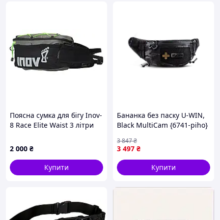
Поясна сумка для бігу Inov-
Бананка без паску U-WIN,
8 Race Elite Waist 3 літри
Black MultiCam {6741-piho}
унісекс
3 847
₴
2 000
₴
3 497
₴
Купити
Купити