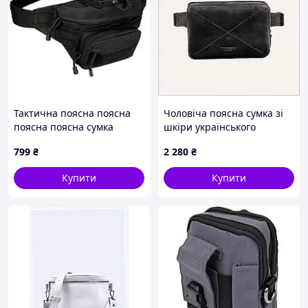
Тактична поясна поясна
Чоловіча поясна сумка зі
поясна поясна сумка
шкіри українського
Edibazzar Чорний
виробництва, 8E102258K
799
₴
2 280
₴
(ST92AAA black)
Купити
Купити