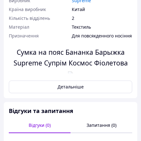
Виробник
Supreme
Країна виробник
Китай
Кількість відділень
2
Матеріал
Текстиль
Призначення
Для повсякденного носіння
Сумка на пояс Бананка Барыжка
Supreme Супрім Космос Фіолетова
Сумка на пояс здатна вмістити всі необхідні дрібниці і
життєво важливі документи, але при цьому зручна у
Детальніше
використанні і майже непомітна.
Виготовлена з непромокаючої тканини Cordura 1000
що дозволяє Вам не турбуватися за вміст, навіть якщо
Відгуки та запитання
там знаходиться паспорт або інші важливі документи.
Матеріал
: Нейлонова тканина Cordura 1000
Відгуки (0)
Запитання (0)
Промокає прогумований матеріал
3 кишені з надійними блискавками: