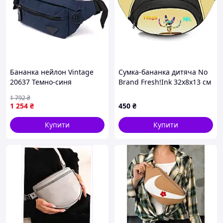
Бананка нейлон Vintage
Сумка-бананка дитяча No
20637 Темно-синя
Brand Fresh!Ink 32x8x13 см
Чорний (4697)
1 792
₴
1 254
₴
450
₴
Купити
Купити