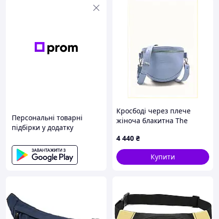
Кросбоді через плече
Персональні товарні
жіноча блакитна The
підбірки у додатку
Wings H832P1989
4 440
₴
Купити