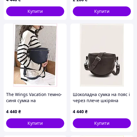
Купити
Купити
The Wings Vacation темно-
Шоколадна сумка на пояс і
синя сумка на
через плече шкіряна
регульованій шлейці
жіноча, 8PK733413
4 440
₴
4 440
₴
8K132376A
Купити
Купити