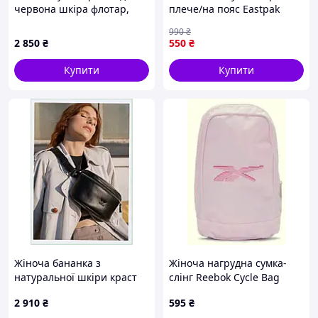
червона шкіра флотар,
плече/на пояс Eastpak
C355P8X08
Doggy Bag 3L EK073 у
990
₴
червоному кольорі.
2 850
₴
550
₴
Купити
Купити
Жіноча бананка з
Жіноча нагрудна сумка-
натуральної шкіри краст
слінг Reebok Cycle Bag
чорна, H810H4546K
Рожевий (SHF8413 pink)
2 910
₴
595
₴