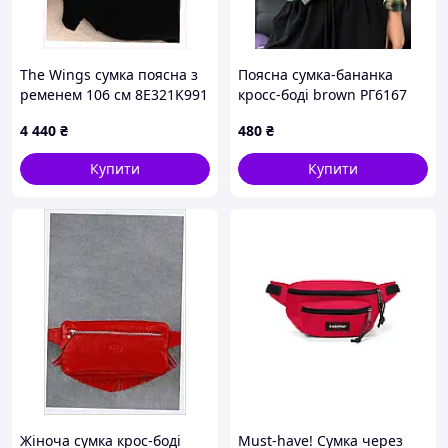
The Wings сумка поясна з
Поясна сумка-бананка
ременем 106 см 8E321K991
кросс-боді brown РГ6167
4 440
₴
480
₴
Купити
Купити
Жіноча сумка крос-боді
Must-have! Сумка через