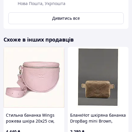
Нова Пошта, Укрпошта
Дивитись все
Схоже в інших продавців
Стильна бананка Wings
БланкНот шкіряна бананка
рожева шкіра 20х25 см,
DropBag mini Brown,
813AC2382
P355K7H97
4 440
₴
2 280
₴