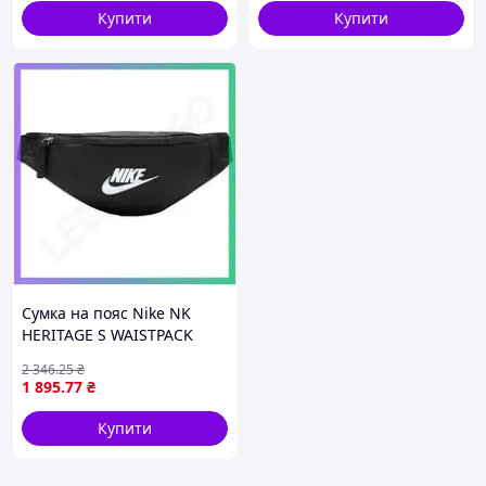
Купити
Купити
Сумка на пояс Nike NK
HERITAGE S WAISTPACK
чорна унісекс для
2 346
.25
₴
активного відпочинку
1 895
.77
₴
28x7,5x12,5 см
SKU_DB0488-254
Купити